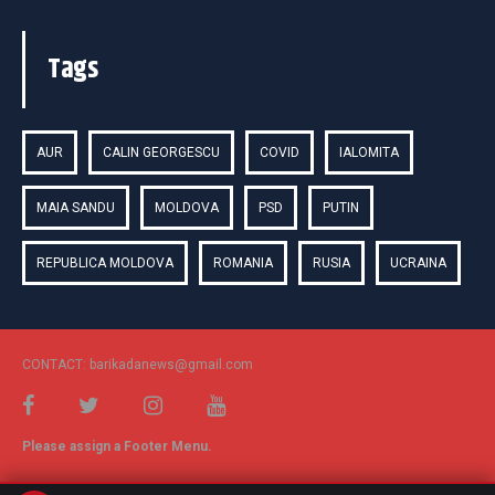
Tags
AUR
CALIN GEORGESCU
COVID
IALOMITA
MAIA SANDU
MOLDOVA
PSD
PUTIN
REPUBLICA MOLDOVA
ROMANIA
RUSIA
UCRAINA
CONTACT: barikadanews@gmail.com
Please assign a Footer Menu.