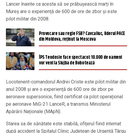
Lancer înainte ca acesta să se prăbușească marți în
Mureș are o experiență de 600 de ore de zbor și este
pilot militar din 2008.
Provocare sau regie FSB? Cavcaliuc, liderul PACE
din Moldova, reținut la Moscova
ÎPS Teodosie face spectacol: 10.000 de oameni
vor veni la Slujba de Bobotează
Locotenent-comandorul Andrei Criste este pilot militar din
anul 2008 și are o experiență de 600 ore de zbor pe
aeronave supersonice, fiind certificat ca pilot operațional
pe aeronave MiG-21 LanceR, a transmis Ministerul
Apărării Naționale (MApN).
Starea sa de sănătate este stabilă, ofițerul fiind internat
după accident la Spitalul Clinic Județean de Urgență Târgu