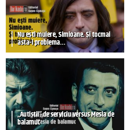
Nu ești muiere, Simioane. Și tocmai
asta-i problema…
„Autiștii” de serviciu versus Mesia de
balamuc