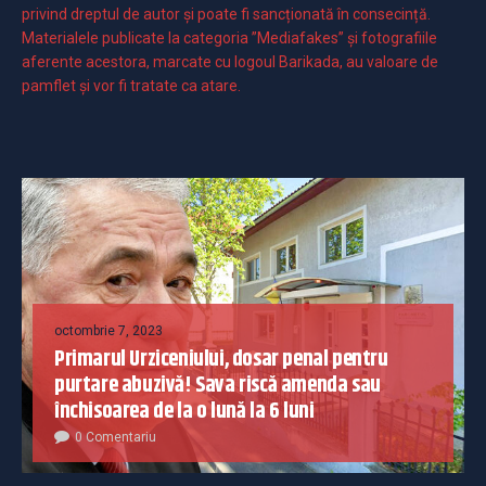
privind dreptul de autor și poate fi sancționată în consecință.
Materialele publicate la categoria ”Mediafakes” și fotografiile
aferente acestora, marcate cu logoul Barikada, au valoare de
pamflet și vor fi tratate ca atare.
octombrie 7, 2023
Primarul Urziceniului, dosar penal pentru
purtare abuzivă! Sava riscă amenda sau
închisoarea de la o lună la 6 luni
0 Comentariu