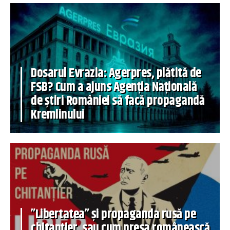
Dosarul Evrazia: Agerpres, plătită de
FSB? Cum a ajuns Agenția Națională
de știri României să facă propagandă
Kremlinului
”Libertatea” și propaganda rusă pe
chitanțier, sau cum presa românească