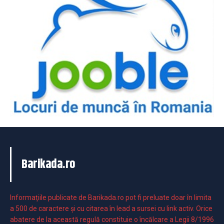
Barikada.ro
Informaţiile publicate de Barikada.ro pot fi preluate doar în limita
a 500 de caractere şi cu citarea în lead a sursei cu link activ. Orice
abatere de la această regulă constituie o încălcare a Legii 8/1996