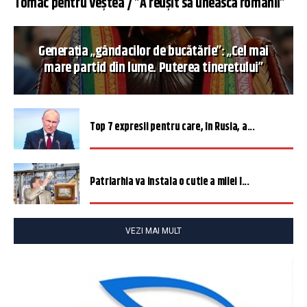
Tomac pentru Veștea / ”A reușit să unească românii”
Generația „gândacilor de bucătărie”: „Cel mai
mare partid din lume. Puterea tineretului”
Top 7 expresii pentru care, în Rusia, a...
Patriarhia va instala o cutie a milei î...
VEZI MAI MULT