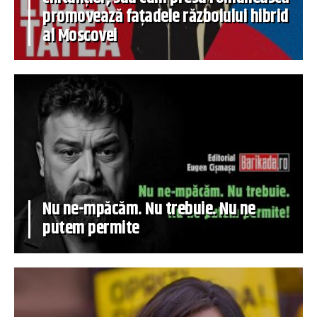
promovează fațadele războiului hibrid
al Moscovei
Nu ne-mpăcăm. Nu trebuie. Nu ne
putem permite