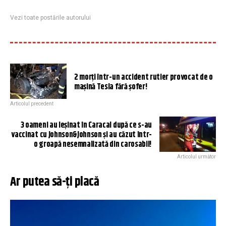
Vezi toate postările autorului
2 morți într-un accident rutier provocat de o
mașină Tesla fără șofer!
Articolul precedent
3 oameni au leșinat în Caracal după ce s-au
vaccinat cu Johnson&Johnson și au căzut într-
o groapă nesemnalizată din carosabil!
Articolul următor
Ar putea să-ți placă