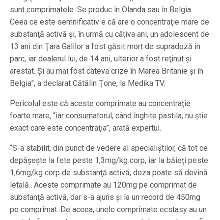
sunt comprimatele. Se produc în Olanda sau în Belgia.
Ceea ce este semnificativ e că are o concentraţie mare de
substanţă activă şi, în urmă cu câţiva ani, un adolescent de
13 ani din Ţara Galilor a fost găsit mort de supradoză în
parc, iar dealerul lui, de 14 ani, ulterior a fost reţinut şi
arestat. Şi au mai fost câteva crize în Marea Britanie şi în
Belgia”, a declarat Cătălin Ţone, la Medika TV.
Pericolul este că aceste comprimate au concentraţie
foarte mare, “iar consumatorul, când înghite pastila, nu ştie
exact care este concentraţia”, arată expertul.
“S-a stabilit, din punct de vedere al specialiştilor, că tot ce
depăşeşte la fete peste 1,3mg/kg corp, iar la băieţi peste
1,6mg/kg corp de substanţă activă, doza poate să devină
letală.. Aceste comprimate au 120mg pe comprimat de
substanţă activă, dar s-a ajuns şi la un record de 450mg
pe comprimat. De aceea, unele comprimate ecstasy au un