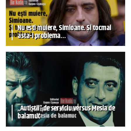
Nu ești muiere, Simioane. Și tocmai
asta-i problema…
„Autiștii” de serviciu versus Mesia de
balamuc