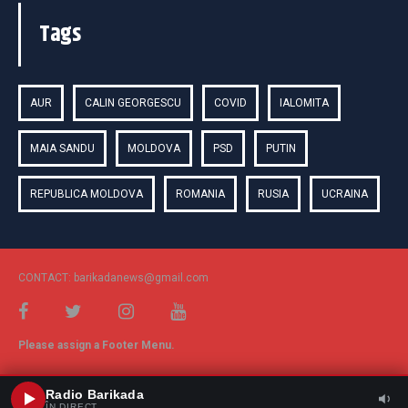
Tags
AUR
CALIN GEORGESCU
COVID
IALOMITA
MAIA SANDU
MOLDOVA
PSD
PUTIN
REPUBLICA MOLDOVA
ROMANIA
RUSIA
UCRAINA
CONTACT: barikadanews@gmail.com
Please assign a Footer Menu.
Radio Barikada
ÎN DIRECT