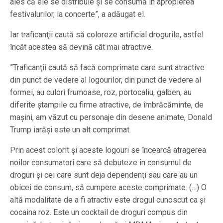
ales că ele se distribuie şi se consumă în apropierea
festivalurilor, la concerte”, a adăugat el.
Iar traficanţii caută să coloreze artificial drogurile, astfel
încât acestea să devină cât mai atractive.
”Traficanţii caută să facă comprimate care sunt atractive
din punct de vedere al logourilor, din punct de vedere al
formei, au culori frumoase, roz, portocaliu, galben, au
diferite ştampile cu firme atractive, de îmbrăcăminte, de
maşini, am văzut cu personaje din desene animate, Donald
Trump iarăşi este un alt comprimat.
Prin acest colorit şi aceste logouri se încearcă atragerea
noilor consumatori care să debuteze în consumul de
droguri şi cei care sunt deja dependenţi sau care au un
obicei de consum, să cumpere aceste comprimate. (…) O
altă modalitate de a fi atractiv este drogul cunoscut ca şi
cocaina roz. Este un cocktail de droguri compus din