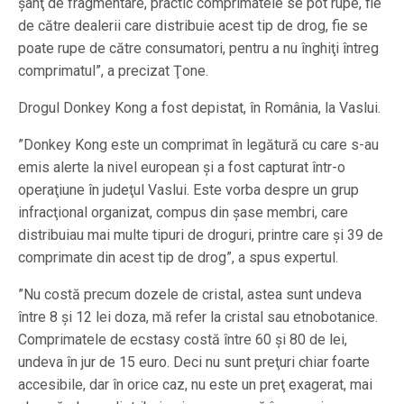
şanţ de fragmentare, practic comprimatele se pot rupe, fie
de către dealerii care distribuie acest tip de drog, fie se
poate rupe de către consumatori, pentru a nu înghiţi întreg
comprimatul”, a precizat Ţone.
Drogul Donkey Kong a fost depistat, în România, la Vaslui.
”Donkey Kong este un comprimat în legătură cu care s-au
emis alerte la nivel european şi a fost capturat într-o
operaţiune în judeţul Vaslui. Este vorba despre un grup
infracţional organizat, compus din șase membri, care
distribuiau mai multe tipuri de droguri, printre care şi 39 de
comprimate din acest tip de drog”, a spus expertul.
”Nu costă precum dozele de cristal, astea sunt undeva
între 8 şi 12 lei doza, mă refer la cristal sau etnobotanice.
Comprimatele de ecstasy costă între 60 şi 80 de lei,
undeva în jur de 15 euro. Deci nu sunt preţuri chiar foarte
accesibile, dar în orice caz, nu este un preţ exagerat, mai