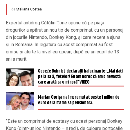
de
Steliana Costea
Expertul antidrog Cătălin Ţone spune că pe piaţa
drogurilor a apărut un nou tip de comprimat, cu un personaj
din jocurile Nintendo, Donkey Kong, şi care recent a ajuns
şi în România. În legătură cu acest comprimat au fost
emise şi alerte la nivel european, după ce un copil de 13
ani a murit.
George Buhnici, declaraţii halucinante: „Mai daţi
pe la sală, fetelor! Eu am noroc că am o nevastă
care arată ca o minoră” VIDEO
Marian Oprișan a împrumutat peste 1 milion de
euro de la mama sa pensionară.
”Este un comprimat de ecstasy cu acest personaj Donkey
Kong (dintr-un joc Nintendo – n.red.), de culoare portocalie