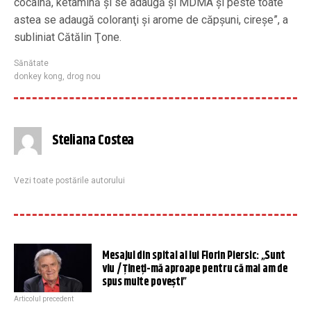
cocaină, ketamină şi se adaugă şi MDMA şi peste toate
astea se adaugă coloranţi şi arome de căpşuni, cireşe”, a
subliniat Cătălin Ţone.
Sănătate
donkey kong
,
drog nou
Steliana Costea
Vezi toate postările autorului
Mesajul din spital al lui Florin Piersic: „Sunt
viu / Țineți-mă aproape pentru că mai am de
spus multe povești”
Articolul precedent