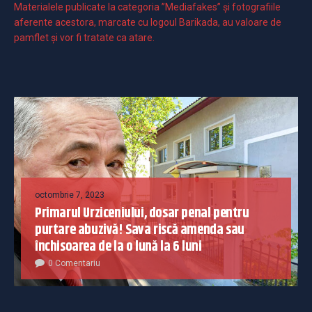
Materialele publicate la categoria ”Mediafakes” și fotografiile
aferente acestora, marcate cu logoul Barikada, au valoare de
pamflet și vor fi tratate ca atare.
octombrie 7, 2023
Primarul Urziceniului, dosar penal pentru
purtare abuzivă! Sava riscă amenda sau
închisoarea de la o lună la 6 luni
0 Comentariu