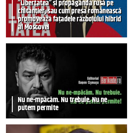
”Libertatea” și propaganda rusă pe
chitanțier, sau cum presa românească
promovează fațadele războiului hibrid
al Moscovei
Nu ne-mpăcăm. Nu trebuie. Nu ne
putem permite