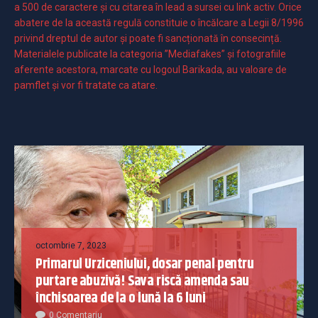
a 500 de caractere şi cu citarea în lead a sursei cu link activ. Orice
abatere de la această regulă constituie o încălcare a Legii 8/1996
privind dreptul de autor și poate fi sancționată în consecință.
Materialele publicate la categoria ”Mediafakes” și fotografiile
aferente acestora, marcate cu logoul Barikada, au valoare de
pamflet și vor fi tratate ca atare.
octombrie 7, 2023
Primarul Urziceniului, dosar penal pentru
purtare abuzivă! Sava riscă amenda sau
închisoarea de la o lună la 6 luni
0 Comentariu