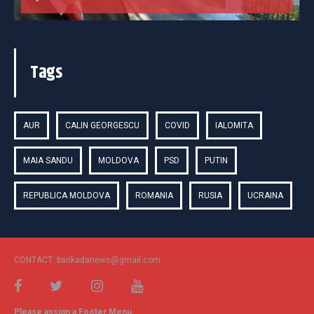
Tags
AUR
CALIN GEORGESCU
COVID
IALOMITA
MAIA SANDU
MOLDOVA
PSD
PUTIN
REPUBLICA MOLDOVA
ROMANIA
RUSIA
UCRAINA
CONTACT: barikadanews@gmail.com
Please assign a Footer Menu.