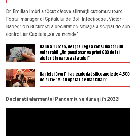
Dr. Emilian Imbri a făcut câteva afirmații cutremurătoare.
Fostul manager al Spitalului de Boli Infecţioase „Victor
Babeş” din Bucureşti a declarat că situaţia a scăpat de sub
control, iar Capitala „se va închide”.
Raluca Turcan, despre Legea consumatorului
vulnerabil. „Un pensionar va primi 600 de lei
ajutor din partea statului”
Danielei Gyorfi i-au explodat silicoanele de 4.500
de euro: “M-au operat de mântuială”
Declarații alarmante! Pandemia va dura şi în 2022
!