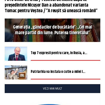
președintele Nicușor Dan a abandonat varianta
Tomac pentru Veștea / ”A reușit să unească românii”
Generația „gândacilor de bucătărie”: „Cel mai
mare partid din lume. Puterea tineretului”
Top 7 expresii pentru care, în Rusia, a...
Patriarhia va instala o cutie a milei î...
VEZI MAI MULT