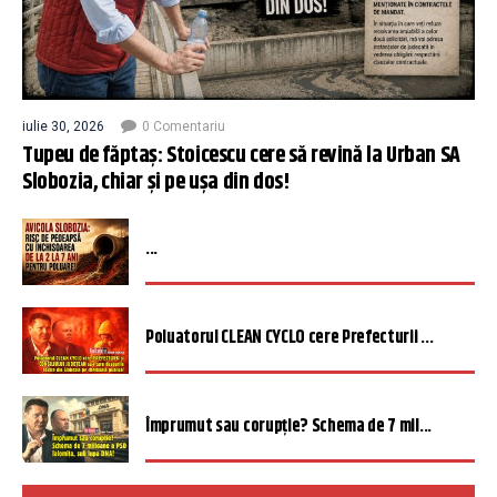
iulie 30, 2026
0 Comentariu
Tupeu de făptaș: Stoicescu cere să revină la Urban SA
Slobozia, chiar și pe ușa din dos!
...
Poluatorul CLEAN CYCLO cere Prefecturii ...
Împrumut sau corupție? Schema de 7 mil...