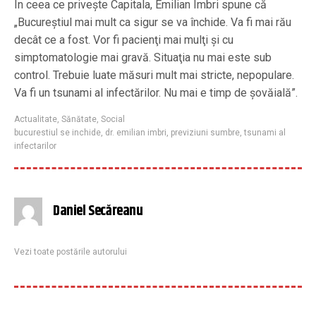
În ceea ce priveşte Capitala, Emilian Imbri spune că
„Bucureştiul mai mult ca sigur se va închide. Va fi mai rău
decât ce a fost. Vor fi pacienţi mai mulţi şi cu
simptomatologie mai gravă. Situaţia nu mai este sub
control. Trebuie luate măsuri mult mai stricte, nepopulare.
Va fi un tsunami al infectărilor. Nu mai e timp de şovăială”.
Actualitate
,
Sănătate
,
Social
bucurestiul se inchide
,
dr. emilian imbri
,
previziuni sumbre
,
tsunami al
infectarilor
Daniel Secăreanu
Vezi toate postările autorului