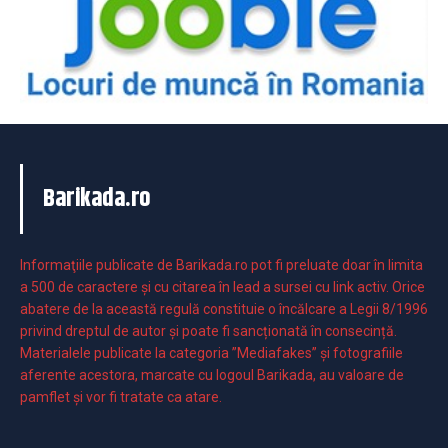
Barikada.ro
Informaţiile publicate de Barikada.ro pot fi preluate doar în limita
a 500 de caractere şi cu citarea în lead a sursei cu link activ. Orice
abatere de la această regulă constituie o încălcare a Legii 8/1996
privind dreptul de autor și poate fi sancționată în consecință.
Materialele publicate la categoria ”Mediafakes” și fotografiile
aferente acestora, marcate cu logoul Barikada, au valoare de
pamflet și vor fi tratate ca atare.