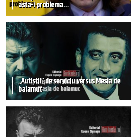
asta-i problema…
„Autiștii” de serviciu versus Mesia de
balamuc