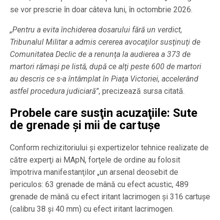
se vor prescrie în doar câteva luni, în octombrie 2026.
„Pentru a evita închiderea dosarului fără un verdict,
Tribunalul Militar a admis cererea avocaţilor susţinuţi de
Comunitatea Declic de a renunţa la audierea a 373 de
martori rămaşi pe listă, după ce alţi peste 600 de martori
au descris ce s-a întâmplat în Piaţa Victoriei, accelerând
astfel procedura judiciară”
, precizează sursa citată.
Probele care susţin acuzaţiile: Sute
de grenade şi mii de cartuşe
Conform rechizitoriului şi expertizelor tehnice realizate de
către experţi ai MApN, forţele de ordine au folosit
împotriva manifestanţilor „un arsenal deosebit de
periculos: 63 grenade de mână cu efect acustic, 489
grenade de mână cu efect iritant lacrimogen şi 316 cartuşe
(calibru 38 şi 40 mm) cu efect iritant lacrimogen.