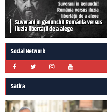
Suverani în genunchi! România versus
iluzia libertății de a alege
Social Network
Satiră