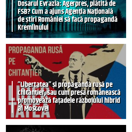
Dosarul Evrazia: Agerpres, plătită de
FSB? Cum a ajuns Agenția Națională
de știri României să facă propagandă
Kremlinului
”Libertatea” și propaganda rusă pe
chitanțier, sau cum presa românească
promovează fațadele războiului hibrid
al Moscovei