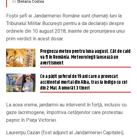
de
Steliana Costea
Foștii șefi ai Jandarmeriei Române sunt chemați luni la
Tribunalul Militar București pentru a da declarații despre
ordinele din 10 august 2018, înainte de pronunțarea unui
prim verdict în acest dosar.
Prognoza meteo pentru luna august. Cât de cald
va fi în România. Meteorologii lansează un
avertisment
Ce a pățit șoferul de 19 ani care a provocat
accidentul mortal din Alba, tras la indigo cu cel
din 2 Mai. A omorât 3 tineri
La acea vreme, jandarmii au intervenit în forţă, inclusiv cu
gaze lacrimogene, împotriva cetăţenilor care protestau
paşnic în Piaţa Victoriei.
Laurenţiu Cazan (fost adjunct al Jandarmeriei Capitalei),