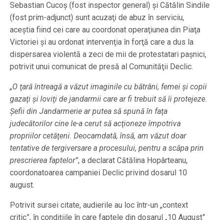
Sebastian Cucoş (fost inspector general) şi Cătălin Sindile
(fost prim-adjunct) sunt acuzaţi de abuz în serviciu,
aceştia fiind cei care au coordonat operaţiunea din Piaţa
Victoriei şi au ordonat intervenţia în forţă care a dus la
dispersarea violentă a zeci de mii de protestatari paşnici,
potrivit unui comunicat de presă al Comunităţii Declic.
„O ţară întreagă a văzut imaginile cu bătrâni, femei şi copii
gazaţi şi loviţi de jandarmii care ar fi trebuit să îi protejeze.
Şefii din Jandarmerie ar putea să spună în faţa
judecătorilor cine le-a cerut să acţioneze împotriva
propriilor cetăţeni. Deocamdată, însă, am văzut doar
tentative de tergiversare a procesului, pentru a scăpa prin
prescrierea faptelor”
, a declarat Cătălina Hopârteanu,
coordonatoarea campaniei Declic privind dosarul 10
august.
Potrivit sursei citate, audierile au loc într-un „context
critic”, în condiţiile în care faptele din dosarul „10 August”