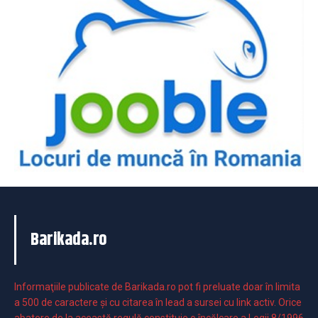
Barikada.ro
Informaţiile publicate de Barikada.ro pot fi preluate doar în limita
a 500 de caractere şi cu citarea în lead a sursei cu link activ. Orice
abatere de la această regulă constituie o încălcare a Legii 8/1996