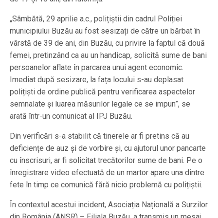
„Sâmbătă, 29 aprilie a.c., polițiștii din cadrul Poliției
municipiului Buzău au fost sesizați de către un bărbat în
vârstă de 39 de ani, din Buzău, cu privire la faptul că două
femei, pretinzând ca au un handicap, solicită sume de bani
persoanelor aflate în parcarea unui agent economic.
Imediat după sesizare, la fața locului s-au deplasat
polițiști de ordine publică pentru verificarea aspectelor
semnalate şi luarea măsurilor legale ce se impun”, se
arată într-un comunicat al IPJ Buzău.
Din verificări s-a stabilit că tinerele ar fi pretins că au
deficiențe de auz și de vorbire și, cu ajutorul unor pancarte
cu înscrisuri, ar fi solicitat trecătorilor sume de bani. Pe o
înregistrare video efectuată de un martor apare una dintre
fete în timp ce comunică fără nicio problemă cu polițiștii.
În contextul acestui incident, Asociația Națională a Surzilor
din România (ANSR) – Filiala Buzău, a transmis un mesaj