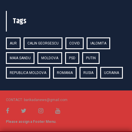
Tags
AUR
CALIN GEORGESCU
COVID
IALOMITA
MAIA SANDU
MOLDOVA
PSD
PUTIN
REPUBLICA MOLDOVA
ROMANIA
RUSIA
UCRAINA
CONTACT: barikadanews@gmail.com
Please assign a Footer Menu.