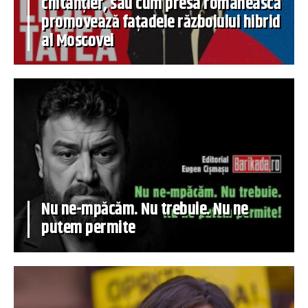
chitanțier, sau cum presa românească
promovează fațadele războiului hibrid
al Moscovei
Nu ne-mpăcăm. Nu trebuie. Nu ne
putem permite