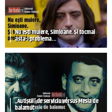
Nu ești muiere, Simioane. Și tocmai
asta-i problema…
„Autiștii” de serviciu versus Mesia de
balamuc