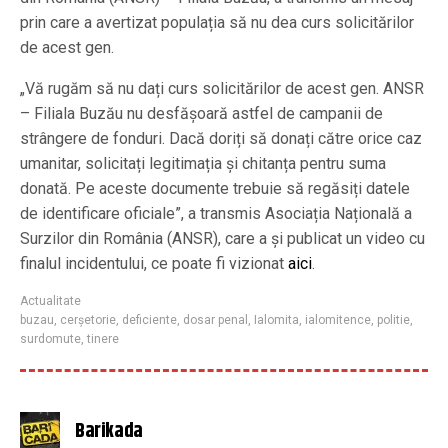
prin care a avertizat populația să nu dea curs solicitărilor
de acest gen.
„Vă rugăm să nu dați curs solicitărilor de acest gen. ANSR
– Filiala Buzău nu desfășoară astfel de campanii de
strângere de fonduri. Dacă doriți să donați către orice caz
umanitar, solicitați legitimația și chitanța pentru suma
donată. Pe aceste documente trebuie să regăsiți datele
de identificare oficiale”, a transmis Asociația Națională a
Surzilor din România (ANSR), care a și publicat un video cu
finalul incidentului, ce poate fi vizionat
aici
.
Actualitate
buzau
,
cerșetorie
,
deficiente
,
dosar penal
,
Ialomita
,
ialomitence
,
politie
,
surdomute
,
tinere
Barikada