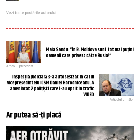
Vezi toate postările autorului
Maia Sandu: ”În R. Moldova sunt tot mai puțini
oamenii care privesc către Rusia!”
Articolul precedent
Inspecția Judiciară s-a autosesizat în cazul
vicepreședintelui CSM Daniel Horodniceanu. A
amenințat 2 polițiști care l-au oprit în trafic
VIDEO
Articolul următor
Ar putea să-ți placă