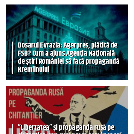
Dosarul Evrazia: Agerpres, plătită de
FSB? Cum a ajuns Agenția Națională
de știri României să facă propagandă
Kremlinului
”Libertatea” și propaganda rusă pe