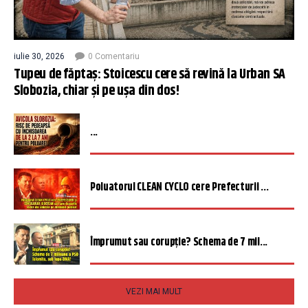
iulie 30, 2026
0 Comentariu
Tupeu de făptaș: Stoicescu cere să revină la Urban SA
Slobozia, chiar și pe ușa din dos!
...
Poluatorul CLEAN CYCLO cere Prefecturii ...
Împrumut sau corupție? Schema de 7 mil...
VEZI MAI MULT