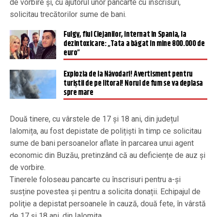
de vorbire și, cu ajutorul unor pancarte cu înscrisuri,
solicitau trecătorilor sume de bani.
Fulgy, fiul Clejanilor, internat în Spania, la
dezintoxicare: „Tata a băgat în mine 800.000 de
euro”
Explozia de la Năvodari! Avertisment pentru
turiștii de pe litoral! Norul de fum se va deplasa
spre mare
Două tinere, cu vârstele de 17 și 18 ani, din județul
Ialomița, au fost depistate de polițiști în timp ce solicitau
sume de bani persoanelor aflate în parcarea unui agent
economic din Buzău, pretinzând că au deficiențe de auz și
de vorbire.
Tinerele foloseau pancarte cu înscrisuri pentru a-și
susține povestea și pentru a solicita donații. Echipajul de
poliţie a depistat persoanele în cauză, două fete, în vârstă
de 17 și 18 ani, din Ialomița.