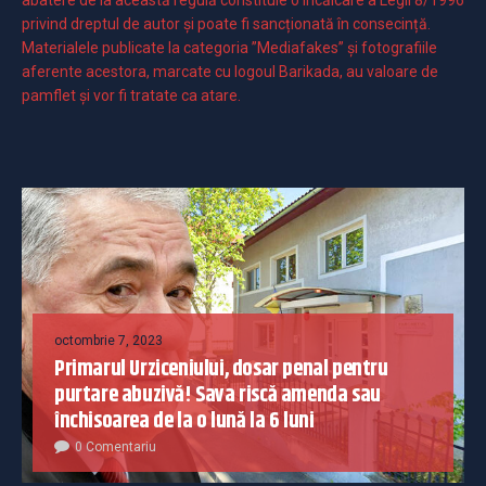
privind dreptul de autor și poate fi sancționată în consecință.
Materialele publicate la categoria ”Mediafakes” și fotografiile
aferente acestora, marcate cu logoul Barikada, au valoare de
pamflet și vor fi tratate ca atare.
octombrie 7, 2023
Primarul Urziceniului, dosar penal pentru
purtare abuzivă! Sava riscă amenda sau
închisoarea de la o lună la 6 luni
0 Comentariu