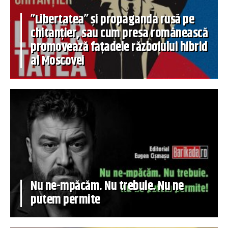
”Libertatea” și propaganda rusă pe
chitanțier, sau cum presa românească
promovează fațadele războiului hibrid
al Moscovei
Nu ne-mpăcăm. Nu trebuie. Nu ne
putem permite