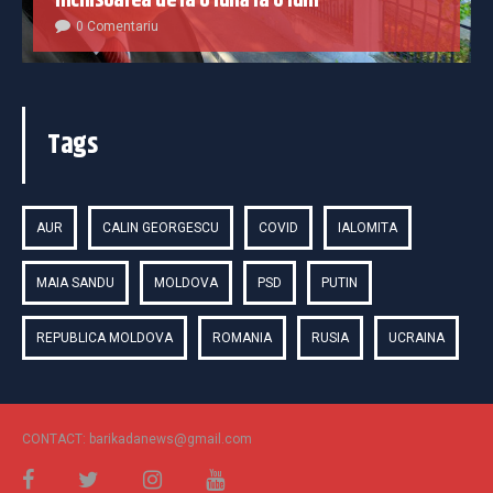
închisoarea de la o lună la 6 luni
0 Comentariu
Tags
AUR
CALIN GEORGESCU
COVID
IALOMITA
MAIA SANDU
MOLDOVA
PSD
PUTIN
REPUBLICA MOLDOVA
ROMANIA
RUSIA
UCRAINA
CONTACT: barikadanews@gmail.com