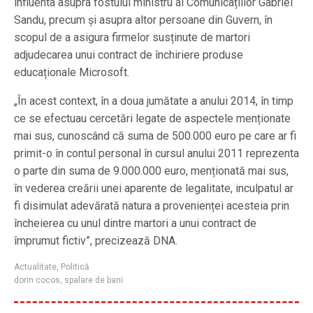
influenta asupra fostului ministru al Comunicațiilor Gabriel
Sandu, precum și asupra altor persoane din Guvern, în
scopul de a asigura firmelor susținute de martori
adjudecarea unui contract de închiriere produse
educaționale Microsoft.
„În acest context, în a doua jumătate a anului 2014, în timp
ce se efectuau cercetări legate de aspectele menționate
mai sus, cunoscând că suma de 500.000 euro pe care ar fi
primit-o în contul personal în cursul anului 2011 reprezenta
o parte din suma de 9.000.000 euro, menționată mai sus,
în vederea creării unei aparente de legalitate, inculpatul ar
fi disimulat adevărată natura a provenienței acesteia prin
încheierea cu unul dintre martori a unui contract de
împrumut fictiv”, precizează DNA.
Actualitate
,
Politică
dorin cocos
,
spalare de bani