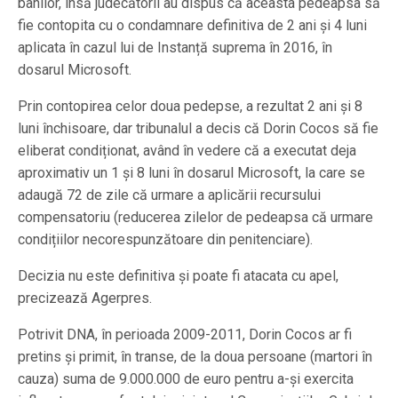
banilor, însă judecătorii au dispus că aceasta pedeapsa să
fie contopita cu o condamnare definitiva de 2 ani și 4 luni
aplicata în cazul lui de Instanță suprema în 2016, în
dosarul Microsoft.
Prin contopirea celor doua pedepse, a rezultat 2 ani și 8
luni închisoare, dar tribunalul a decis că Dorin Cocos să fie
eliberat condiționat, având în vedere că a executat deja
aproximativ un 1 și 8 luni în dosarul Microsoft, la care se
adaugă 72 de zile că urmare a aplicării recursului
compensatoriu (reducerea zilelor de pedeapsa că urmare
condițiilor necorespunzătoare din penitenciare).
Decizia nu este definitiva și poate fi atacata cu apel,
precizează Agerpres.
Potrivit DNA, în perioada 2009-2011, Dorin Cocos ar fi
pretins și primit, în transe, de la doua persoane (martori în
cauza) suma de 9.000.000 de euro pentru a-și exercita