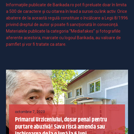
Informaţiile publicate de Barikada.ro pot fi preluate doar în limita
a 500 de caractere şi cu citarea în lead a sursei cu link activ. Orice
abatere de la această regulă constituie o încălcare a Legii 8/1996
privind dreptul de autor și poate fi sancționată în consecință.
Materialele publicate la categoria ”Mediafakes” și fotografiile
aferente acestora, marcate cu logoul Barikada, au valoare de
pamflet și vor fi tratate ca atare.
octombrie 7, 2023
Primarul Urziceniului, dosar penal pentru
purtare abuzivă! Sava riscă amenda sau