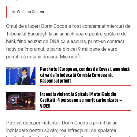
de
Steliana Costea
Omul de afaceri Dorin Cocos a fost condamnat miercuri de
Tribunalul București la un an închisoare pentru spălare de
bani, fiind acuzat de DNA că a ascuns, printr-un contract
fictiv de împrumut, o parte din cei 9 milioane de euro
primiti că mita în dosarul Microsoft.
Parchetul European, condus de Kovesi, amenință
că va da în judecată Comisia Europeană.
Răspunsul primit
Incendiu violent la Spitalul Matei Balș din
Capitală: 4 persoane au murit carbonizate –
VIDEO
Potrivit deciziei instanței, Dorin Cocos a primit un an
închisoare pentru săvârșirea infracțiunii de spălarea