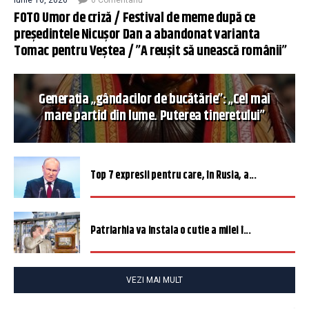
iunie 16, 2026
0 Comentariu
FOTO Umor de criză / Festival de meme după ce
președintele Nicușor Dan a abandonat varianta
Tomac pentru Veștea / ”A reușit să unească românii”
Generația „gândacilor de bucătărie”: „Cel mai
mare partid din lume. Puterea tineretului”
Top 7 expresii pentru care, în Rusia, a...
Patriarhia va instala o cutie a milei î...
VEZI MAI MULT