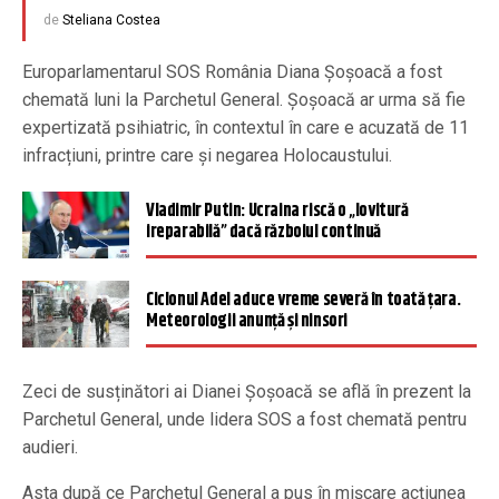
de
Steliana Costea
Europarlamentarul SOS România Diana Șoșoacă a fost
chemată luni la Parchetul General. Șoșoacă ar urma să fie
expertizată psihiatric, în contextul în care e acuzată de 11
infracțiuni, printre care și negarea Holocaustului.
Vladimir Putin: Ucraina riscă o „lovitură
ireparabilă” dacă războiul continuă
Ciclonul Adel aduce vreme severă în toată țara.
Meteorologii anunță și ninsori
Zeci de susținători ai Dianei Șoșoacă se află în prezent la
Parchetul General, unde lidera SOS a fost chemată pentru
audieri.
Asta după ce Parchetul General a pus în mișcare acțiunea