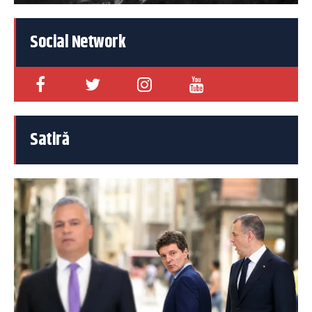
Social Network
Satiră