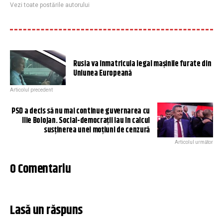
Vezi toate postările autorului
Rusia va înmatricula legal mașinile furate din
Uniunea Europeană
Articolul precedent
PSD a decis să nu mai continue guvernarea cu
Ilie Bolojan. Social-democrații iau în calcul
susținerea unei moțiuni de cenzură
Articolul următor
0 Comentariu
Lasă un răspuns