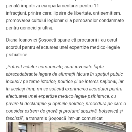
penală împotriva europarlamentarei pentru 11
infracțiuni, printre care: lipsire de libertate, antisemitism,
promovarea cultului legionar și a persoanelor condamnate
pentru genocid și ultraj.
Diana Ioanovici Șoșoacă spune că procurorii i-au cerut
acordul pentru efectuarea unei expertize medico-legale
psihiatrice.
„Potrivit actelor comunicate, sunt invocate fapte
abracadabrante legate de afirmații făcute în spațiul public
inclusiv pe teme istorice, politice și de interes național, iar
în același timp mi se solicită exprimarea acordului pentru
efectuarea unei expertize medico-legale psihiatrice, cu
privire la declarațiile și opiniile politice, procedură pe care o
consider extrem de gravă și profund abuzivă, bolșevică și
fascistă
”, a transmis Șoșoacă într-un comunicat.