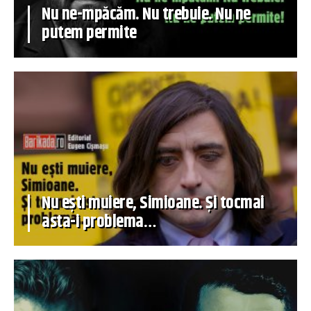
Nu ne-mpăcăm. Nu trebuie. Nu ne
putem permite
Nu ești muiere, Simioane. Și tocmai
asta-i problema…