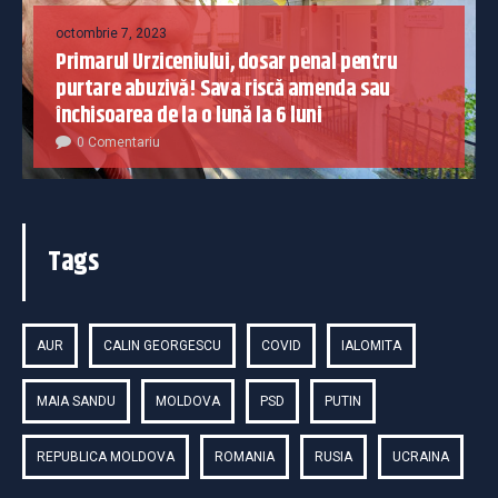
octombrie 7, 2023
Primarul Urziceniului, dosar penal pentru
purtare abuzivă! Sava riscă amenda sau
închisoarea de la o lună la 6 luni
0 Comentariu
Tags
AUR
CALIN GEORGESCU
COVID
IALOMITA
MAIA SANDU
MOLDOVA
PSD
PUTIN
REPUBLICA MOLDOVA
ROMANIA
RUSIA
UCRAINA