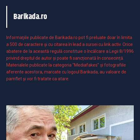
Barikada.ro
Informaţiile publicate de Barikada.ro pot fi preluate doar în limita
a 500 de caractere şi cu citarea în lead a sursei cu link activ. Orice
abatere de la această regulă constituie o încălcare a Legii 8/1996
privind dreptul de autor și poate fi sancționată în consecință.
Materialele publicate la categoria ”Mediafakes” și fotografiile
aferente acestora, marcate cu logoul Barikada, au valoare de
pamflet și vor fi tratate ca atare.