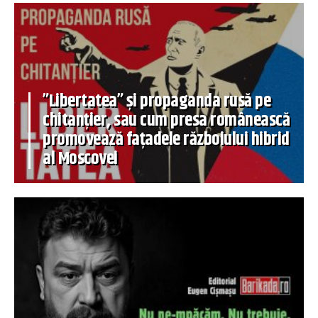
”Libertatea” și propaganda rusă pe
chitanțier, sau cum presa românească
promovează fațadele războiului hibrid
al Moscovei