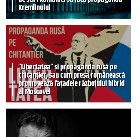
Kremlinului
”Libertatea” și propaganda rusă pe
chitanțier, sau cum presa românească
promovează fațadele războiului hibrid
al Moscovei