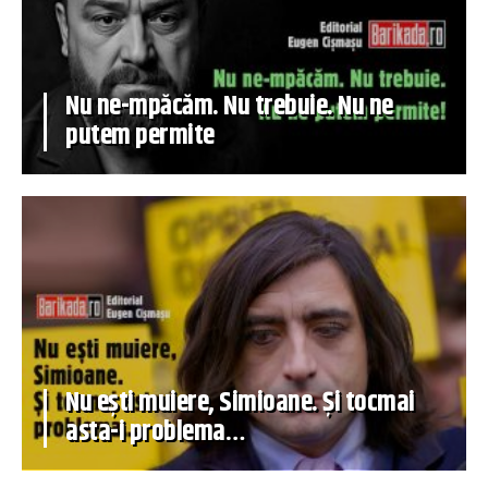
Nu ne-mpăcăm. Nu trebuie. Nu ne
putem permite
Nu ești muiere, Simioane. Și tocmai
asta-i problema…