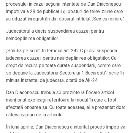
procesului în cazul acțiunii intentate de Dan Diaconescu
împotriva a 29 de publicații și posturi de televiziune care
au difuzat înregistrări din dosarul intitulat „Sex cu minore”.
Judecatorul a decis suspendarea cauzei pentru
neindeplinirea obligatiilor.
„Solutia pe scurt: In temeiul art. 242 C.pr.civ. suspenda
judecarea cauzei, pentru neindeplinirea obligatiilor. Cu
drept de recurs pe toata durata suspendarii, cerere care
se depune la Judecatoria Sectorului 1 Bucuresti”, scrie în
minuta instantei de judecată, citată de Ak-24.
Dan Diaconescu trebuia să prezinte la fiecare articol
menționat explicații referitoare la modul în care a fost
afectată onoarea sa. Cu toate acestea, el a prezentat doar
câteva capturi de la articole.
În luna aprilie, Dan Diaconescu a intentat proces împotriva