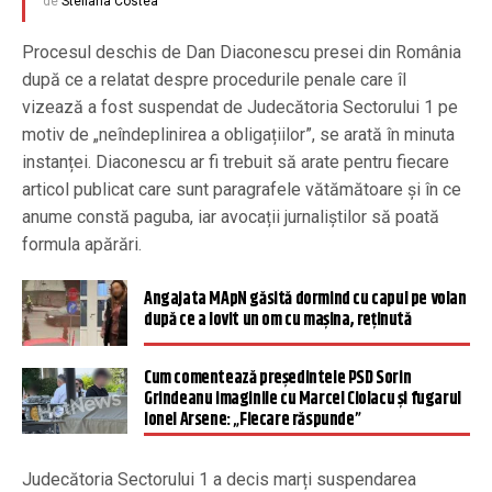
de
Steliana Costea
Procesul deschis de Dan Diaconescu presei din România
după ce a relatat despre procedurile penale care îl
vizează a fost suspendat de Judecătoria Sectorului 1 pe
motiv de „neîndeplinirea a obligațiilor”, se arată în minuta
instanței. Diaconescu ar fi trebuit să arate pentru fiecare
articol publicat care sunt paragrafele vătămătoare și în ce
anume constă paguba, iar avocații jurnaliștilor să poată
formula apărări.
Angajata MApN găsită dormind cu capul pe volan
după ce a lovit un om cu maşina, reţinută
Cum comentează președintele PSD Sorin
Grindeanu imaginile cu Marcel Ciolacu şi fugarul
Ionel Arsene: „Fiecare răspunde”
Judecătoria Sectorului 1 a decis marți suspendarea