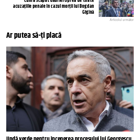
Cum a scăpat Gabriel Oprea de toate
acuzațiile penale în cazul morții lui Bogdan
Gigină
Articolul următor
Ar putea să-ți placă
Undă verde pentru începerea procesului lui Georgescu