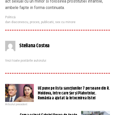
act sexual cu un minor si folosirea prostitutiei infantile,
ambele fapte in forma continuata.
Politică
dan diaconescu
,
proces
,
publicatii
,
sex cu minore
Steliana Costea
Vezi toate postările autorului
UE pune pe lista sancţiunilor 7 persoane din R.
Moldova, între care Şor şi Plahotniuc.
România a ajutat la întocmirea listei
Articolul precedent