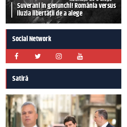
Suverani în genunchi! România versus
iluzia libertății de a alege
Social Network
Satiră