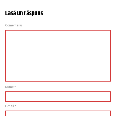
Lasă un răspuns
Comentariu
Nume
*
E-mail
*