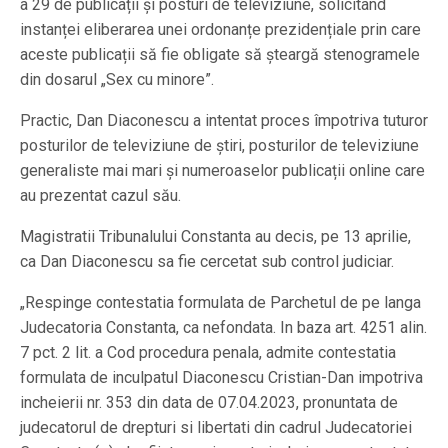
a 29 de publicații și posturi de televiziune, solicitând
instanței eliberarea unei ordonanțe prezidențiale prin care
aceste publicații să fie obligate să șteargă stenogramele
din dosarul „Sex cu minore”.
Practic, Dan Diaconescu a intentat proces împotriva tuturor
posturilor de televiziune de știri, posturilor de televiziune
generaliste mai mari și numeroaselor publicații online care
au prezentat cazul său.
Magistratii Tribunalului Constanta au decis, pe 13 aprilie,
ca Dan Diaconescu sa fie cercetat sub control judiciar.
„Respinge contestatia formulata de Parchetul de pe langa
Judecatoria Constanta, ca nefondata. In baza art. 4251 alin.
7 pct. 2 lit. a Cod procedura penala, admite contestatia
formulata de inculpatul Diaconescu Cristian-Dan impotriva
incheierii nr. 353 din data de 07.04.2023, pronuntata de
judecatorul de drepturi si libertati din cadrul Judecatoriei