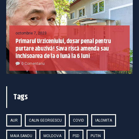
octombrie 7, 2023
Primarul Urziceniului, dosar penal pentru
purtare abuzivă! Sava riscă amenda sau
închisoarea de la o lună la 6 luni
0 Comentariu
Tags
AUR
CALIN GEORGESCU
COVID
IALOMITA
MAIA SANDU
MOLDOVA
PSD
PUTIN