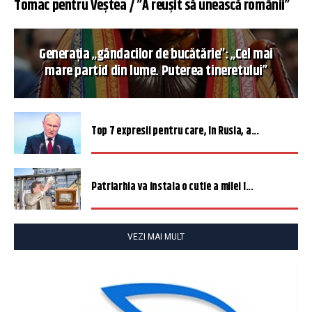
Tomac pentru Veștea / ”A reușit să unească românii”
Generația „gândacilor de bucătărie”: „Cel mai
mare partid din lume. Puterea tineretului”
Top 7 expresii pentru care, în Rusia, a...
Patriarhia va instala o cutie a milei î...
VEZI MAI MULT