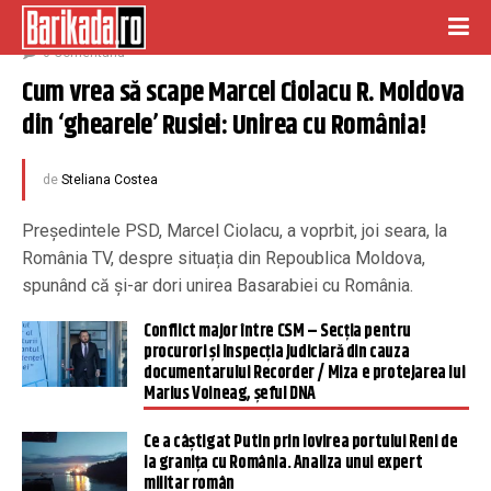
decembrie 2, 2022
0 Comentariu
Cum vrea să scape Marcel Ciolacu R. Moldova 
din ‘ghearele’ Rusiei: Unirea cu România!
de
Steliana Costea
Președintele PSD, Marcel Ciolacu, a voprbit, joi seara, la
România TV, despre situația din Repoublica Moldova,
spunând că și-ar dori unirea Basarabiei cu România.
Conflict major între CSM – Secția pentru
procurori și Inspecția Judiciară din cauza
documentarului Recorder / Miza e protejarea lui
Marius Voineag, șeful DNA
Ce a câștigat Putin prin lovirea portului Reni de
la granița cu România. Analiza unui expert
militar român