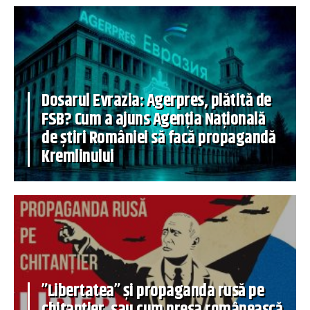
Dosarul Evrazia: Agerpres, plătită de
FSB? Cum a ajuns Agenția Națională
de știri României să facă propagandă
Kremlinului
”Libertatea” și propaganda rusă pe
chitanțier, sau cum presa românească