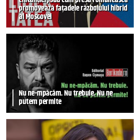
promovează fațadele războiului hibrid
al Moscovei
Nu ne-mpăcăm. Nu trebuie. Nu ne
putem permite