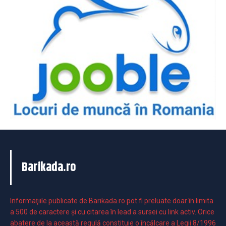
Barikada.ro
Informaţiile publicate de Barikada.ro pot fi preluate doar în limita
a 500 de caractere şi cu citarea în lead a sursei cu link activ. Orice
abatere de la această regulă constituie o încălcare a Legii 8/1996