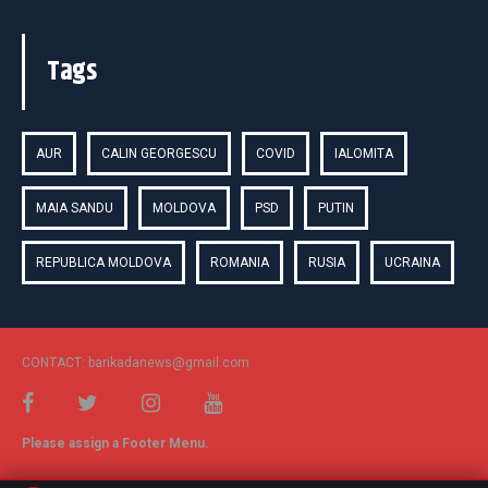
Tags
AUR
CALIN GEORGESCU
COVID
IALOMITA
MAIA SANDU
MOLDOVA
PSD
PUTIN
REPUBLICA MOLDOVA
ROMANIA
RUSIA
UCRAINA
CONTACT: barikadanews@gmail.com
Please assign a Footer Menu.