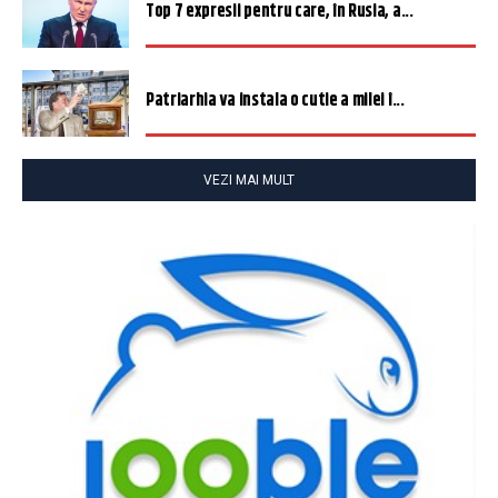
Top 7 expresii pentru care, în Rusia, a...
Patriarhia va instala o cutie a milei î...
VEZI MAI MULT