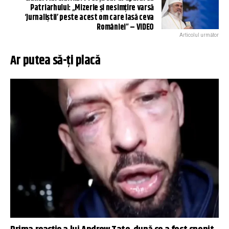
Patriarhului: „Mizerie și nesimțire varsă
‘jurnaliștii’ peste acest om care lasă ceva
României” – VIDEO
Articolul următor
Ar putea să-ți placă