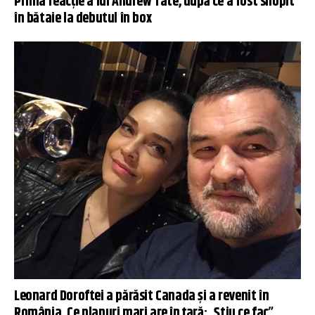
Prima reacție a lui Andrew Tate, după ce a fost snopit
în bătaie la debutul în box
Leonard Doroftei a părăsit Canada și a revenit în
România. Ce planuri mari are în țară: „Știu ce fac”