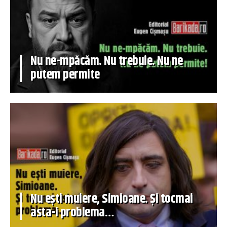
Nu ne-mpăcăm. Nu trebuie. Nu ne
putem permite
Nu ești muiere, Simioane. Și tocmai
asta-i problema…