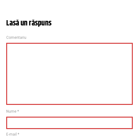
Lasă un răspuns
Comentariu
Nume
*
E-mail
*