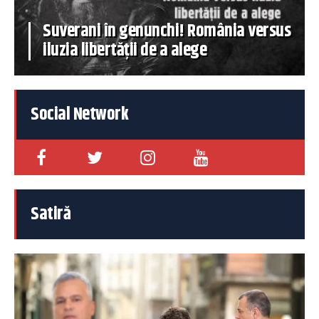
Suverani în genunchi! România versus
iluzia libertății de a alege
Social Network
Satiră