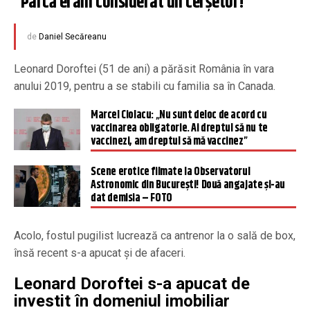
“Parcă eram considerat un cerșetor!”
de
Daniel Secăreanu
Leonard Doroftei (51 de ani) a părăsit România în vara
anului 2019, pentru a se stabili cu familia sa în Canada.
Marcel Ciolacu: „Nu sunt deloc de acord cu
vaccinarea obligatorie. Ai dreptul să nu te
vaccinezi, am dreptul să mă vaccinez”
Scene erotice filmate la Observatorul
Astronomic din București! Două angajate și-au
dat demisia – FOTO
Acolo, fostul pugilist lucrează ca antrenor la o sală de box,
însă recent s-a apucat și de afaceri.
Leonard Doroftei s-a apucat de
investit în domeniul imobiliar