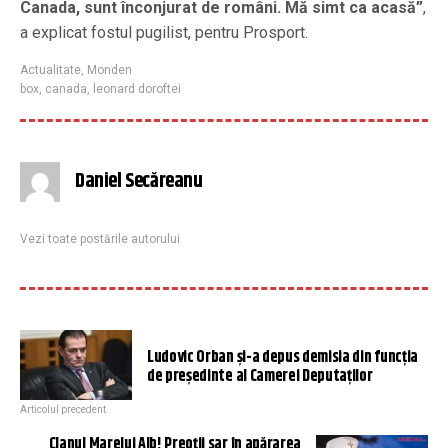
Canada, sunt înconjurat de români. Mă simt ca acasă”
,
a explicat fostul pugilist, pentru Prosport.
Actualitate
,
Monden
box
,
canada
,
leonard doroftei
Daniel Secăreanu
Vezi toate postările autorului
Ludovic Orban și-a depus demisia din funcția
de președinte al Camerei Deputaților
Articolul precedent
Clanul Marelui Alb! Preoții sar în apărarea