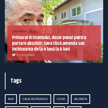
octombrie 7, 2023
Primarul Urziceniului, dosar penal pentru
purtare abuzivă! Sava riscă amenda sau
închisoarea de la o lună la 6 luni
0 Comentariu
Tags
AUR
CALIN GEORGESCU
COVID
IALOMITA