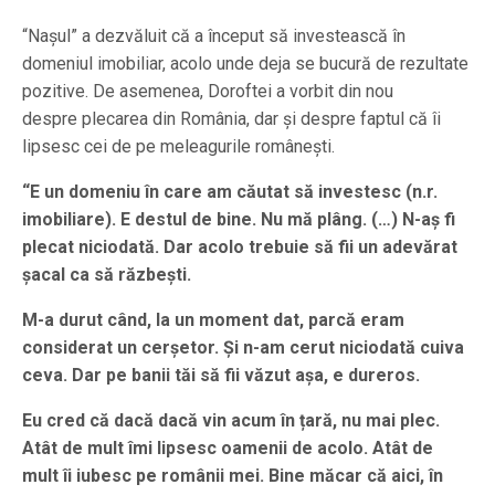
“Nașul” a dezvăluit că a început să investească în
domeniul imobiliar, acolo unde deja se bucură de rezultate
pozitive. De asemenea, Doroftei a vorbit din nou
despre plecarea din România, dar și despre faptul că îi
lipsesc cei de pe meleagurile românești.
“E un domeniu în care am căutat să investesc (n.r.
imobiliare). E destul de bine. Nu mă plâng. (…) N-aș fi
plecat niciodată. Dar acolo trebuie să fii un adevărat
șacal ca să răzbești.
M-a durut când, la un moment dat, parcă eram
considerat un cerșetor. Și n-am cerut niciodată cuiva
ceva. Dar pe banii tăi să fii văzut așa, e dureros.
Eu cred că dacă dacă vin acum în țară, nu mai plec.
Atât de mult îmi lipsesc oamenii de acolo. Atât de
mult îi iubesc pe românii mei. Bine măcar că aici, în