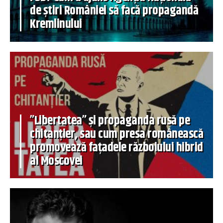
de știri României să facă propagandă
Kremlinului
”Libertatea” și propaganda rusă pe
chitanțier, sau cum presa românească
promovează fațadele războiului hibrid
al Moscovei