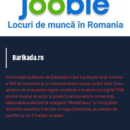
Barikada.ro
Informaţiile publicate de Barikada.ro pot fi preluate doar în limita
a 500 de caractere şi cu citarea în lead a sursei cu link activ. Orice
abatere de la această regulă constituie o încălcare a Legii 8/1996
privind dreptul de autor și poate fi sancționată în consecință.
Materialele publicate la categoria ”Mediafakes” și fotografiile
aferente acestora, marcate cu logoul Barikada, au valoare de
pamflet și vor fi tratate ca atare.