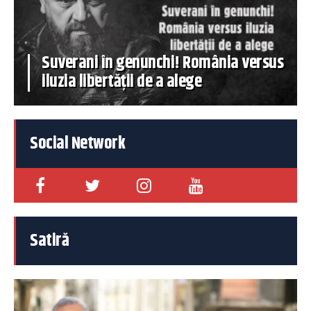
Suverani în genunchi! România versus
iluzia libertății de a alege
Social Network
Satiră