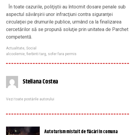
În toate cazurile, poliţiştii au întocmit dosare penale sub
aspectul săvârşirii unor infracţiuni contra siguranţei
circulaţiei pe drumurile publice, urmând ca la finalizarea
cercetărilor să se propună soluţie prin unitatea de Parchet
competentă.
Actualitate
,
Social
alcoolemie
,
fierbinti targ
,
sofer fara permis
Steliana Costea
Vezi toate postările autorului
Autoturism mistuit de flăcări în comuna