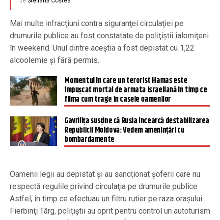
de
Steliana Costea
Mai multe infracţiuni contra siguranţei circulaţiei pe
drumurile publice au fost constatate de poliţiştii ialomiţeni
în weekend. Unul dintre aceştia a fost depistat cu 1,22
alcoolemie şi fără permis.
Momentul în care un terorist Hamas este
împușcat mortal de armata israeliană în timp ce
filma cum trage în casele oamenilor
Gavrilița susţine că Rusia încearcă destabilizarea
Republicii Moldova: Vedem amenințări cu
bombardamente
Oamenii legii au depistat şi au sancţionat şoferii care nu
respectă regulile privind circulaţia pe drumurile publice.
Astfel, în timp ce efectuau un filtru rutier pe raza oraşului
Fierbinţi Târg, poliţiştii au oprit pentru control un autoturism