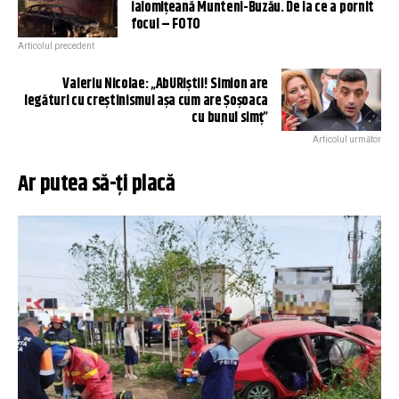
ialomițeană Munteni-Buzău. De la ce a pornit
focul – FOTO
Articolul precedent
Valeriu Nicolae: „AbURiștii! Simion are
legături cu creștinismul așa cum are Șoșoaca
cu bunul simț”
Articolul următor
Ar putea să-ți placă