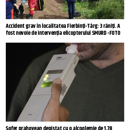
Accident grav în localitatea Fierbinți-Târg: 3 răniți. A
fost nevoie de intervenția elicopterului SMURD -FOTO
Șofer prahovean depistat cu o alcoolemie de 1,78