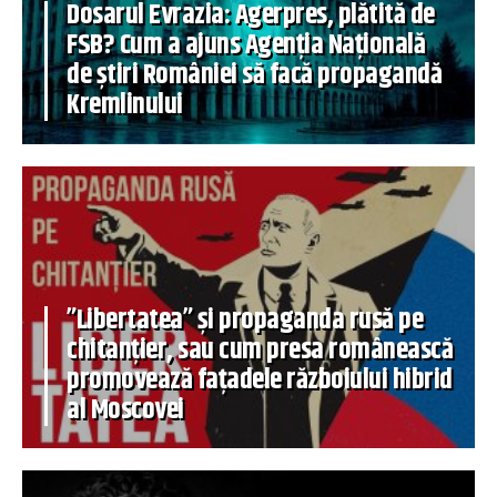
Dosarul Evrazia: Agerpres, plătită de
FSB? Cum a ajuns Agenția Națională
de știri României să facă propagandă
Kremlinului
”Libertatea” și propaganda rusă pe
chitanțier, sau cum presa românească
promovează fațadele războiului hibrid
al Moscovei