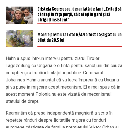
Cristela Georgescu, deranjată de fani: „Evitați să
cântați în fața porții, să bateți în gard și să
strigați insistent”
Marele premiu la Loto 6/49 a fost câştigat cu un
bilet de 28,5 lei
Hahn a spus într-un interviu pentru ziarul Tiroler
Tagezeitung că Ungaria e o țintă pentru sancțiuni din cauza
corupției și a trucării licitațiilor publice. Comisarul
Johannes Hahn a anunțat că va lucra împreună cu Ungaria
și va pune în mișcare acest mecanism. El a mai spus că în
acest moment Polonia nu este vizată de mecanismul
statului de drept.
Reamintim că presa independentă maghiară a scris în
repetate rânduri despre licitațiile majore cu fonduri
europene câștigate de familia premierului Viktor Orban și