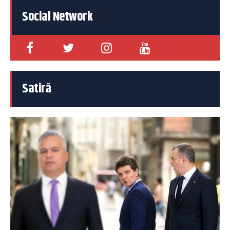
Social Network
Satiră