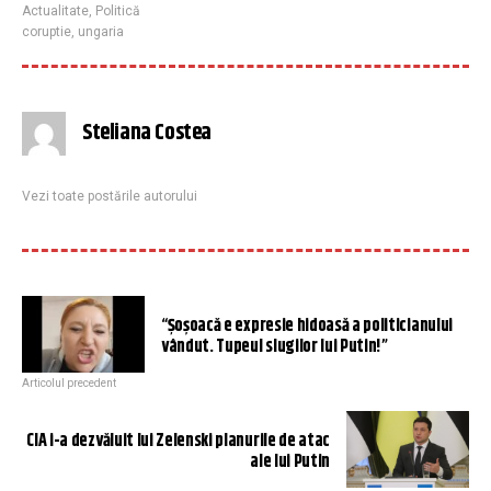
Actualitate
,
Politică
coruptie
,
ungaria
Steliana Costea
Vezi toate postările autorului
“Șoșoacă e expresie hidoasă a politicianului
vândut. Tupeul slugilor lui Putin!”
Articolul precedent
CIA i-a dezvăluit lui Zelenski planurile de atac
ale lui Putin