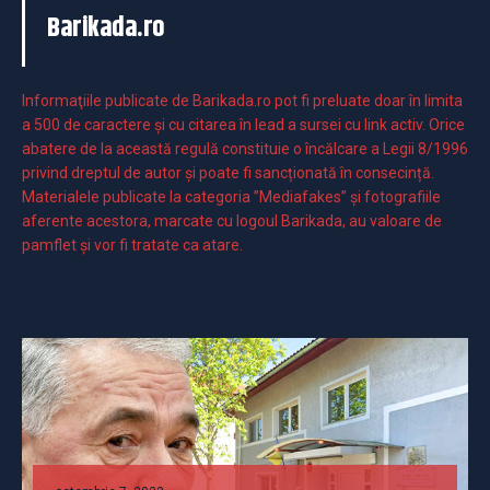
Barikada.ro
Informaţiile publicate de Barikada.ro pot fi preluate doar în limita
a 500 de caractere şi cu citarea în lead a sursei cu link activ. Orice
abatere de la această regulă constituie o încălcare a Legii 8/1996
privind dreptul de autor și poate fi sancționată în consecință.
Materialele publicate la categoria ”Mediafakes” și fotografiile
aferente acestora, marcate cu logoul Barikada, au valoare de
pamflet și vor fi tratate ca atare.