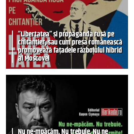
”Libertatea” și propaganda rusă pe
chitanțier, sau cum presa românească
promovează fațadele războiului hibrid
al Moscovei
Nu ne-mpăcăm. Nu trebuie. Nu ne