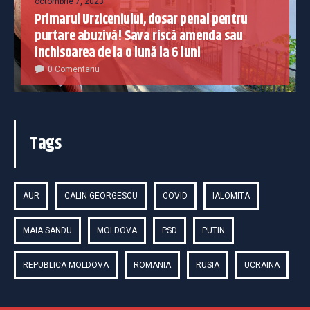
octombrie 7, 2023
Primarul Urziceniului, dosar penal pentru
purtare abuzivă! Sava riscă amenda sau
închisoarea de la o lună la 6 luni
0 Comentariu
Tags
AUR
CALIN GEORGESCU
COVID
IALOMITA
MAIA SANDU
MOLDOVA
PSD
PUTIN
REPUBLICA MOLDOVA
ROMANIA
RUSIA
UCRAINA