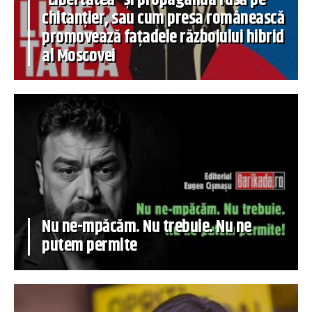
chitanțier, sau cum presa românească
promovează fațadele războiului hibrid
al Moscovei
Nu ne-mpăcăm. Nu trebuie. Nu ne
putem permite