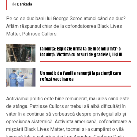
de
Barikada
Pe ce se duc banii lui George Soros atunci când se duc?
Aflăm răspunsul chiar de la cofondatoarea Black Lives
Matter, Patrisse Cullors.
Ialomiţa: Explozie urmată de incendiu într-o
locuinţă. Victimă cu arsuri de gradele I, II şi III.
Un medic de familie renunță la pacienții care
refuză vaccinarea
Activismul politic este bine remunerat, mai ales când este
de stânga. Patrisse Cullors ar trebui să aibă dificultăți în
viitor în a continua să vorbească despre privilegiul alb și
opresiunea sistemică. Activista americană, cofondatoare a
mișcării Black Lives Matter, tocmai si-a cumpărat o vilă
luxoasă într-o suburbie din Los Angeles. Conform Daily