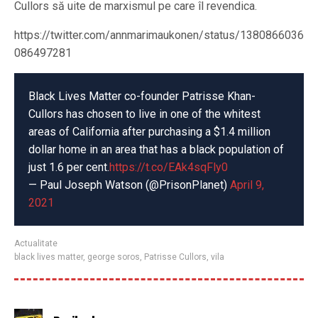
Cullors să uite de marxismul pe care îl revendica.
https://twitter.com/annmarimaukonen/status/1380866036
086497281
Black Lives Matter co-founder Patrisse Khan-
Cullors has chosen to live in one of the whitest
areas of California after purchasing a $1.4 million
dollar home in an area that has a black population of
just 1.6 per cent.
https://t.co/EAk4sqFly0
— Paul Joseph Watson (@PrisonPlanet)
April 9,
2021
Actualitate
black lives matter
,
george soros
,
Patrisse Cullors
,
vila