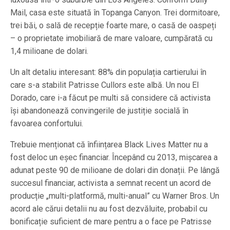
Mail, casa este situată în Topanga Canyon. Trei dormitoare,
trei băi, o sală de recepție foarte mare, o casă de oaspeți
– o proprietate imobiliară de mare valoare, cumpărată cu
1,4 milioane de dolari.
Un alt detaliu interesant: 88% din populația cartierului în
care s-a stabilit Patrisse Cullors este albă. Un nou El
Dorado, care i-a făcut pe multi să considere că activista
își abandonează convingerile de justiție socială în
favoarea confortului.
Trebuie menționat că înființarea Black Lives Matter nu a
fost deloc un eșec financiar. Începând cu 2013, mișcarea a
adunat peste 90 de milioane de dolari din donații. Pe lângă
succesul financiar, activista a semnat recent un acord de
producție „multi-platformă, multi-anual” cu Warner Bros. Un
acord ale cărui detalii nu au fost dezvăluite, probabil cu
bonificație suficient de mare pentru a o face pe Patrisse