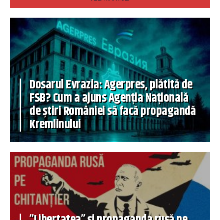
Dosarul Evrazia: Agerpres, plătită de
FSB? Cum a ajuns Agenția Națională
de știri României să facă propagandă
Kremlinului
”Libertatea” și propaganda rusă pe