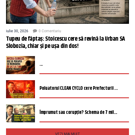
iulie 30, 2026
0 Comentariu
Tupeu de făptaș: Stoicescu cere să revină la Urban SA
Slobozia, chiar și pe ușa din dos!
...
Poluatorul CLEAN CYCLO cere Prefecturii ...
Împrumut sau corupție? Schema de 7 mil...
VEZI MAI MULT