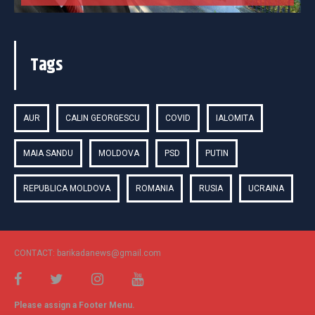
Tags
AUR
CALIN GEORGESCU
COVID
IALOMITA
MAIA SANDU
MOLDOVA
PSD
PUTIN
REPUBLICA MOLDOVA
ROMANIA
RUSIA
UCRAINA
CONTACT: barikadanews@gmail.com
Please assign a Footer Menu.