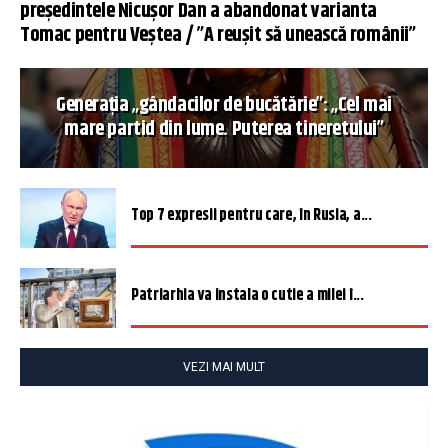
președintele Nicușor Dan a abandonat varianta
Tomac pentru Veștea / ”A reușit să unească românii”
Generația „gândacilor de bucătărie”: „Cel mai
mare partid din lume. Puterea tineretului”
Top 7 expresii pentru care, în Rusia, a...
Patriarhia va instala o cutie a milei î...
VEZI MAI MULT