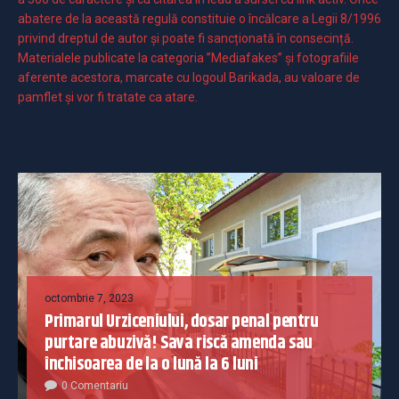
abatere de la această regulă constituie o încălcare a Legii 8/1996
privind dreptul de autor și poate fi sancționată în consecință.
Materialele publicate la categoria ”Mediafakes” și fotografiile
aferente acestora, marcate cu logoul Barikada, au valoare de
pamflet și vor fi tratate ca atare.
octombrie 7, 2023
Primarul Urziceniului, dosar penal pentru
purtare abuzivă! Sava riscă amenda sau
închisoarea de la o lună la 6 luni
0 Comentariu