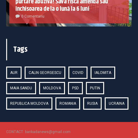
purtare abuzivă! Sava riscă amenda sau
închisoarea de la o lună la 6 luni
0 Comentariu
Tags
AUR
CALIN GEORGESCU
COVID
IALOMITA
MAIA SANDU
MOLDOVA
PSD
PUTIN
REPUBLICA MOLDOVA
ROMANIA
RUSIA
UCRAINA
CONTACT: barikadanews@gmail.com