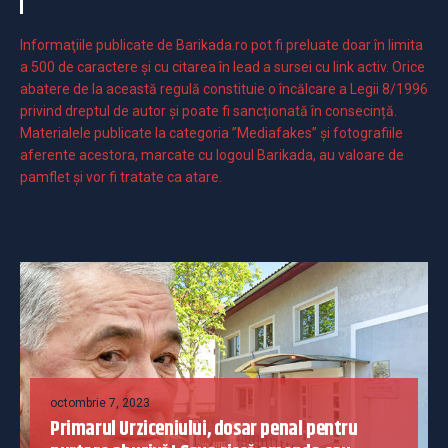
Informaţiile publicate de Barikada.ro pot fi preluate doar în limita
a 500 de caractere şi cu citarea în lead a sursei cu link activ. Orice
abatere de la această regulă constituie o încălcare a Legii 8/1996
privind dreptul de autor și poate fi sancționată în consecință.
Materialele publicate la categoria ”Mediafakes” și fotografiile
aferente acestora, marcate cu logoul Barikada, au valoare de
pamflet și vor fi tratate ca atare.
octombrie 7, 2023
Primarul Urziceniului, dosar penal pentru