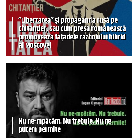
”Libertatea” și propaganda rusă pe
chitanțier, sau cum presa românească
promovează fațadele războiului hibrid
al Moscovei
Nu ne-mpăcăm. Nu trebuie. Nu ne
putem permite