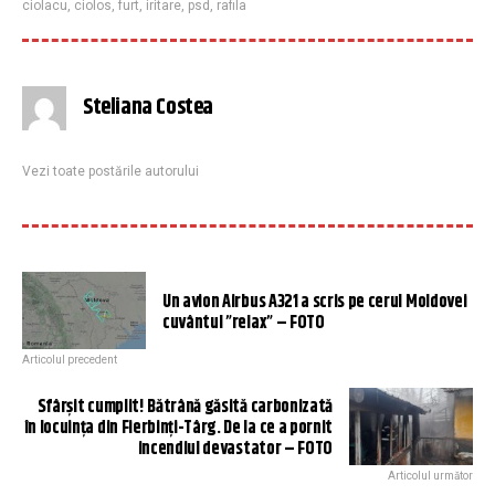
ciolacu
,
ciolos
,
furt
,
iritare
,
psd
,
rafila
Steliana Costea
Vezi toate postările autorului
Un avion Airbus A321 a scris pe cerul Moldovei
cuvântul ”relax” – FOTO
Articolul precedent
Sfârşit cumplit! Bătrână găsită carbonizată
în locuinţa din Fierbinți-Târg. De la ce a pornit
incendiul devastator – FOTO
Articolul următor