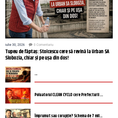
iulie 30, 2026
0 Comentariu
Tupeu de făptaș: Stoicescu cere să revină la Urban SA
Slobozia, chiar și pe ușa din dos!
...
Poluatorul CLEAN CYCLO cere Prefecturii ...
Împrumut sau corupție? Schema de 7 mil...