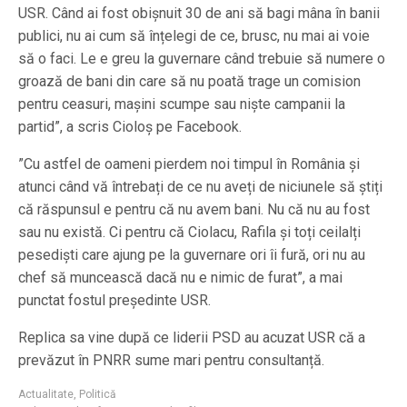
USR. Când ai fost obișnuit 30 de ani să bagi mâna în banii
publici, nu ai cum să înțelegi de ce, brusc, nu mai ai voie
să o faci. Le e greu la guvernare când trebuie să numere o
groază de bani din care să nu poată trage un comision
pentru ceasuri, mașini scumpe sau niște campanii la
partid”, a scris Cioloș pe Facebook.
”Cu astfel de oameni pierdem noi timpul în România și
atunci când vă întrebați de ce nu aveți de niciunele să știți
că răspunsul e pentru că nu avem bani. Nu că nu au fost
sau nu există. Ci pentru că Ciolacu, Rafila și toți ceilalți
pesediști care ajung pe la guvernare ori îi fură, ori nu au
chef să muncească dacă nu e nimic de furat”, a mai
punctat fostul președinte USR.
Replica sa vine după ce liderii PSD au acuzat USR că a
prevăzut în PNRR sume mari pentru consultanță.
Actualitate
,
Politică