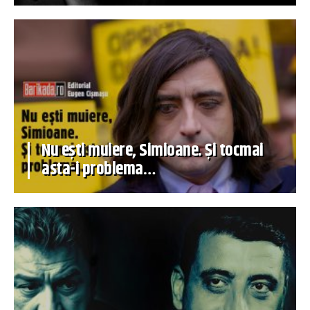
Nu ești muiere, Simioane. Și tocmai
asta-i problema…