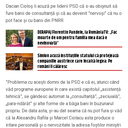
Dacian Cioloș îi acuză pe liderii PSD că s-au obișnuit să
fure banii de consultanță și că au devenit ”nervoși” că nu o
pot face și cu banii din PNRR.
DERAPAJ Florentin Pandele, la RomâniaTV: „Fac
moarte de om pentru familia mea dacă e
nevinovată”
Simion acuză instituțiile statului că protejează
companiile austriece care încalcă legea: Pe
români îi călăresc
”Problema cu acești domni de la PSD e că ei, atunci când
văd programe europene în care există capitolul „asistență
tehnică”, se gândesc automat la „consultanță”, „zeciuială”,
„para-ndărăt” și alte forme de a băga bani în buzunarul
propriu. De data asta, și-au dat seama că nu pot fura și văd
că la Alexandru Rafila și Marcel Ciolacu asta produce o
iritare personală și o nervozitate la adresa foștilor miniștri