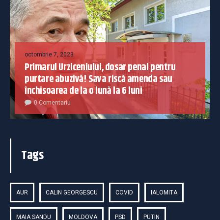
octombrie 7, 2023
Primarul Urziceniului, dosar penal pentru
purtare abuzivă! Sava riscă amenda sau
închisoarea de la o lună la 6 luni
0 Comentariu
Tags
AUR
CALIN GEORGESCU
COVID
IALOMITA
MAIA SANDU
MOLDOVA
PSD
PUTIN