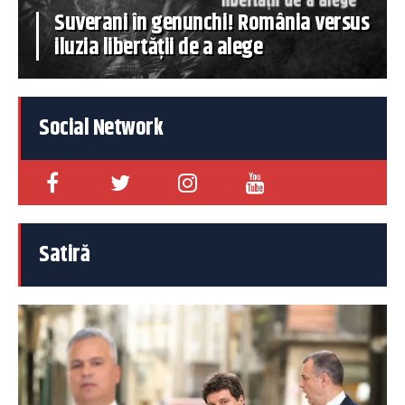
Suverani în genunchi! România versus
iluzia libertății de a alege
Social Network
Satiră