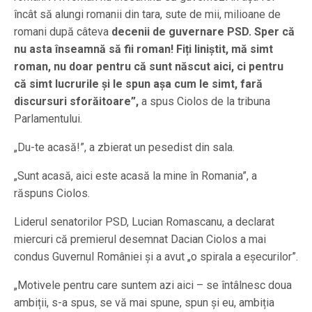
încât să alungi romanii din tara, sute de mii, milioane de
romani după câteva
decenii de guvernare PSD. Sper că
nu asta înseamnă să fii roman! Fiți liniștit, mă simt
roman, nu doar pentru că sunt născut aici, ci pentru
că simt lucrurile și le spun așa cum le simt, fară
discursuri sforăitoare”,
a spus Ciolos de la tribuna
Parlamentului.
„Du-te acasă!”, a zbierat un pesedist din sala.
„Sunt acasă, aici este acasă la mine în Romania”, a
răspuns Ciolos.
Liderul senatorilor PSD, Lucian Romascanu, a declarat
miercuri că premierul desemnat Dacian Ciolos a mai
condus Guvernul României și a avut „o spirala a eșecurilor”.
„Motivele pentru care suntem azi aici – se întâlnesc doua
ambiții, s-a spus, se vă mai spune, spun și eu, ambiția