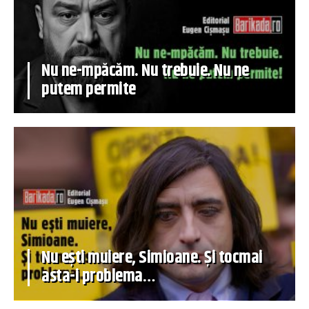
Nu ne-mpăcăm. Nu trebuie. Nu ne
putem permite
Nu ești muiere, Simioane. Și tocmai
asta-i problema…