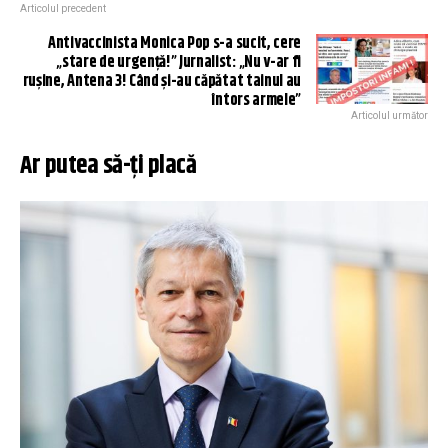
Articolul precedent
Antivaccinista Monica Pop s-a sucit, cere
„stare de urgență!” Jurnalist: „Nu v-ar fi
rușine, Antena 3! Când și-au căpătat tainul au
întors armele”
Articolul următor
Ar putea să-ți placă