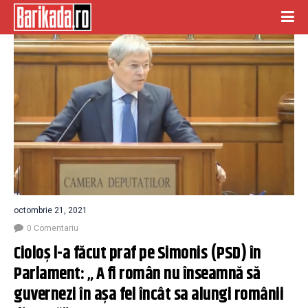
octombrie 21, 2021
0 Comentariu
Cioloș l-a făcut praf pe Simonis (PSD) în 
Parlament: „ A fi român nu înseamnă să 
guvernezi în așa fel încât sa alungi românii 