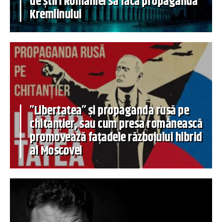
de știri României să facă propagandă
Kremlinului
”Libertatea” și propaganda rusă pe
chitanțier, sau cum presa românească
promovează fațadele războiului hibrid
al Moscovei