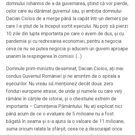
domnului Iohannis de a da guvernarea, știind că vor pierde,
celor care au dărâmat guvernul sau, și ambiția domnului
Dacian Ciolos de a merge până la capăt într-un demers pe
care l-a știut de la început sortit eșecului. Nu poți să pierzi
10 zile din lupta importanta pe care o avem de dus, și cu
pandemia și cu redresarea economiei, pentru a negocia
ceva ce nu se putea negocia și aducem un guvern aproape
unanim la respingerea în comisii. (…)
Domnule prim-ministru desemnat, Dacian Ciolos, ați mai
condus Guvernul României și ne amintim de o spirala a
eșecurilor. Nu vreau să menționez decât doua: zero
fonduri europene atrase, de unde și numele cu care veți
rămâne în cărțile de istorie, și o chestiune extrem de
importanta – Cumințenia Pământului. Nu ați explicat nici
până acum de ce o evaluare de 5 milioane nu a fost
băgată în seama și s-a ajuns la o valoare de 11 milioane,
suma oricum ratata la sfârșit, ceea ce a descurajat orice