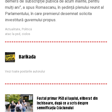
demers de subscripție publica de acum înainte, pentru
mulți ani”, a spus Romascanu, în ședință plenului reunit al
Parlamentului, în care premierul desemnat solicita
investitură guvernului propus.
Actualitate
,
Politică
atac la psd
,
ciolos
Barikada
Vezi toate postările autorului
Fostul primar PSD al Iașului, eliberat din
închisoare, după ce a scris despre
semnificația Crăciunului