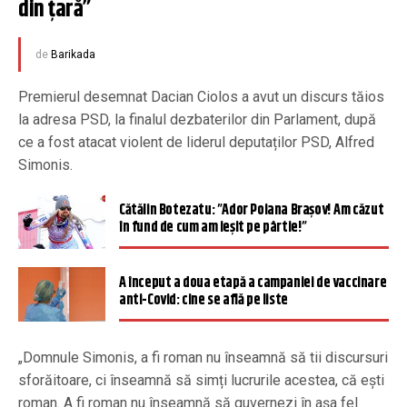
din țară”
de
Barikada
Premierul desemnat Dacian Ciolos a avut un discurs tăios
la adresa PSD, la finalul dezbaterilor din Parlament, după
ce a fost atacat violent de liderul deputaților PSD, Alfred
Simonis.
Cătălin Botezatu: ”Ador Poiana Braşov! Am căzut
în fund de cum am ieşit pe pârtie!”
A început a doua etapă a campaniei de vaccinare
anti-Covid: cine se află pe liste
„Domnule Simonis, a fi roman nu înseamnă să tii discursuri
sforăitoare, ci înseamnă să simți lucrurile acestea, că ești
roman. A fi roman nu înseamnă să guvernezi în așa fel