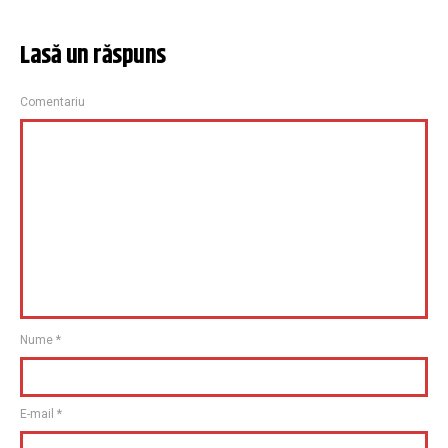
Lasă un răspuns
Comentariu
Nume
*
E-mail
*