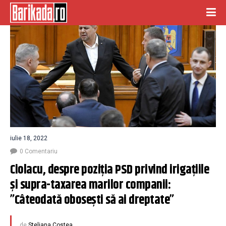
iulie 18, 2022
0 Comentariu
Ciolacu, despre poziția PSD privind irigațiile 
și supra-taxarea marilor companii: 
”Câteodată obosești să ai dreptate”
de
Steliana Costea