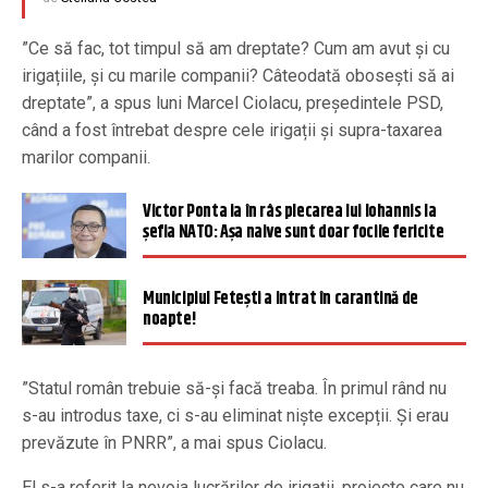
”Ce să fac, tot timpul să am dreptate? Cum am avut și cu
irigațiile, și cu marile companii? Câteodată obosești să ai
dreptate”, a spus luni Marcel Ciolacu, președintele PSD,
când a fost întrebat despre cele irigații și supra-taxarea
marilor companii.
Victor Ponta ia în râs plecarea lui Iohannis la
șefia NATO: Așa naive sunt doar focile fericite
Municipiul Fetești a intrat în carantină de
noapte!
”Statul român trebuie să-și facă treaba. În primul rând nu
s-au introdus taxe, ci s-au eliminat niște excepții. Și erau
prevăzute în PNRR”, a mai spus Ciolacu.
El s-a referit la nevoia lucrărilor de irigații, proiecte care nu