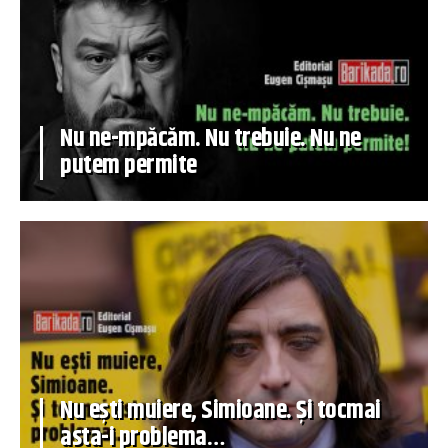
Nu ne-mpăcăm. Nu trebuie. Nu ne
putem permite
Nu ești muiere, Simioane. Și tocmai
asta-i problema…