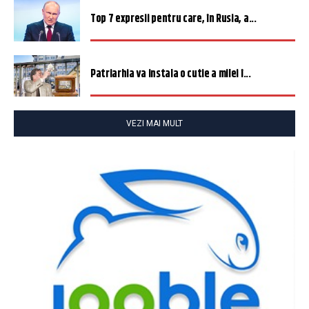
Top 7 expresii pentru care, în Rusia, a...
Patriarhia va instala o cutie a milei î...
VEZI MAI MULT