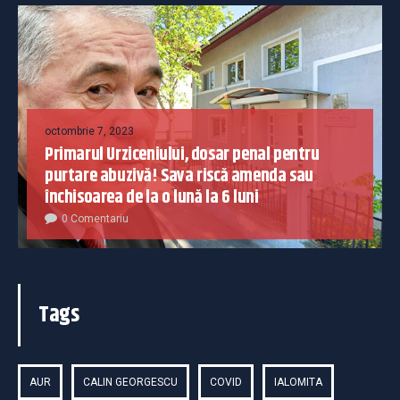
octombrie 7, 2023
Primarul Urziceniului, dosar penal pentru
purtare abuzivă! Sava riscă amenda sau
închisoarea de la o lună la 6 luni
0 Comentariu
Tags
AUR
CALIN GEORGESCU
COVID
IALOMITA