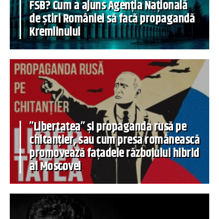
FSB? Cum a ajuns Agenția Națională
de știri României să facă propagandă
Kremlinului
”Libertatea” și propaganda rusă pe
chitanțier, sau cum presa românească
promovează fațadele războiului hibrid
al Moscovei