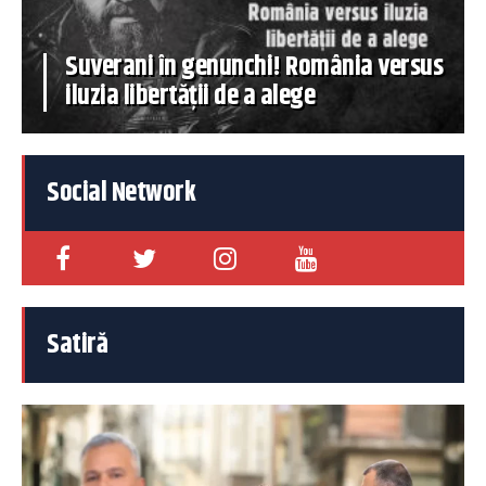
Suverani în genunchi! România versus
iluzia libertății de a alege
Social Network
Satiră