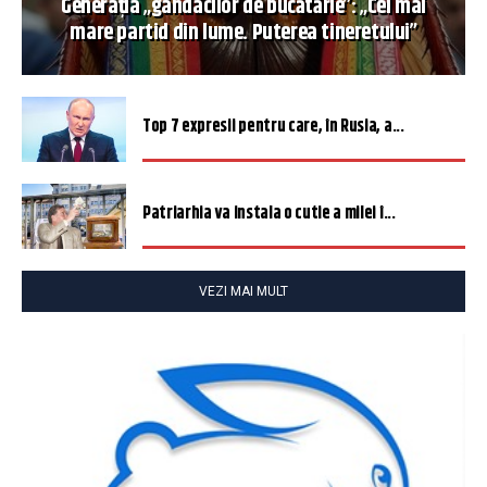
Generația „gândacilor de bucătărie”: „Cel mai
mare partid din lume. Puterea tineretului”
Top 7 expresii pentru care, în Rusia, a...
Patriarhia va instala o cutie a milei î...
VEZI MAI MULT