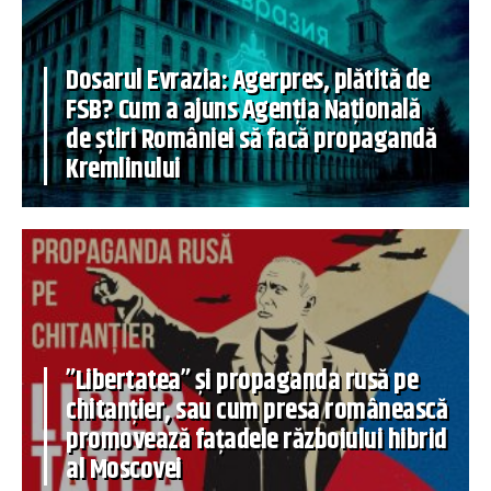
Dosarul Evrazia: Agerpres, plătită de
FSB? Cum a ajuns Agenția Națională
de știri României să facă propagandă
Kremlinului
”Libertatea” și propaganda rusă pe
chitanțier, sau cum presa românească
promovează fațadele războiului hibrid
al Moscovei