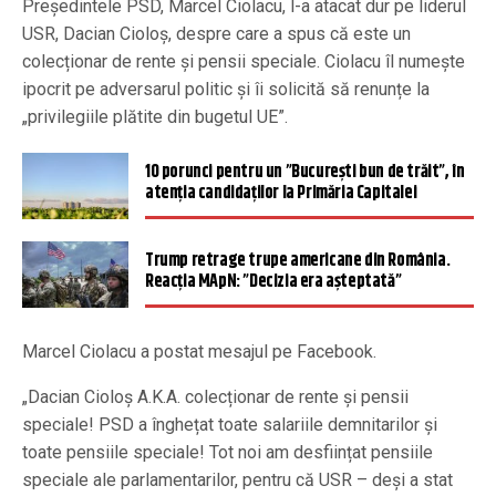
Președintele PSD, Marcel Ciolacu, l-a atacat dur pe liderul
USR, Dacian Cioloș, despre care a spus că este un
colecționar de rente și pensii speciale. Ciolacu îl numește
ipocrit pe adversarul politic și îi solicită să renunțe la
„privilegiile plătite din bugetul UE”.
10 porunci pentru un ”București bun de trăit”, în
atenția candidaților la Primăria Capitalei
Trump retrage trupe americane din România.
Reacția MApN: ”Decizia era așteptată”
Marcel Ciolacu a postat mesajul pe Facebook.
„Dacian Cioloș A.K.A. colecționar de rente și pensii
speciale! PSD a înghețat toate salariile demnitarilor și
toate pensiile speciale! Tot noi am desființat pensiile
speciale ale parlamentarilor, pentru că USR – deși a stat