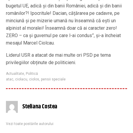
bugetul UE, adică și din banii României, adică și din banii
românilor?! Ipocritule! Dacian, cățărarea pe cadavre, pe
minciună și pe mizerie umană nu înseamnă că ești un
alpinist al moralei! Înseamnă doar că ai caracter zero!
ZERO – ca și guvernul pe care l-ai condus”, și-a încheiat
mesajul Marcel Ciolcau.
Liderul USR a atacat de mai multe ori PSD pe tema
privilegiilor obținute de politicieni.
Actualitate
,
Politică
atac
,
ciolacu
,
ciolos
,
pensii speciale
Steliana Costea
Vezi toate postările autorului