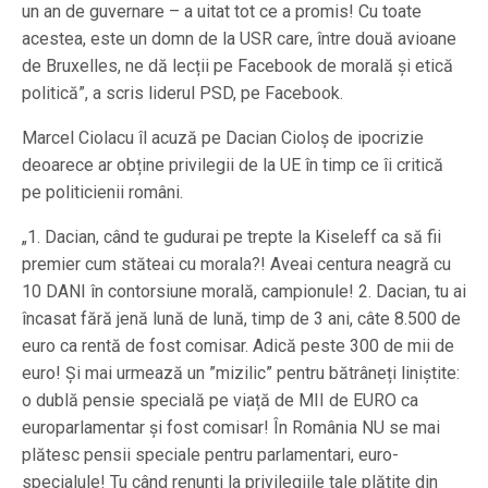
un an de guvernare – a uitat tot ce a promis! Cu toate
acestea, este un domn de la USR care, între două avioane
de Bruxelles, ne dă lecții pe Facebook de morală și etică
politică”, a scris liderul PSD, pe Facebook.
Marcel Ciolacu îl acuză pe Dacian Cioloș de ipocrizie
deoarece ar obține privilegii de la UE în timp ce îi critică
pe politicienii români.
„1. Dacian, când te gudurai pe trepte la Kiseleff ca să fii
premier cum stăteai cu morala?! Aveai centura neagră cu
10 DANI în contorsiune morală, campionule! 2. Dacian, tu ai
încasat fără jenă lună de lună, timp de 3 ani, câte 8.500 de
euro ca rentă de fost comisar. Adică peste 300 de mii de
euro! Și mai urmează un ”mizilic” pentru bătrâneți liniștite:
o dublă pensie specială pe viață de MII de EURO ca
europarlamentar și fost comisar! În România NU se mai
plătesc pensii speciale pentru parlamentari, euro-
specialule! Tu când renunți la privilegiile tale plătite din