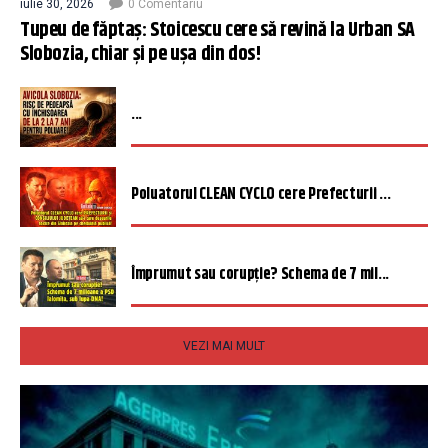
iulie 30, 2026
0 Comentariu
Tupeu de făptaș: Stoicescu cere să revină la Urban SA
Slobozia, chiar și pe ușa din dos!
...
Poluatorul CLEAN CYCLO cere Prefecturii ...
Împrumut sau corupție? Schema de 7 mil...
VEZI MAI MULT