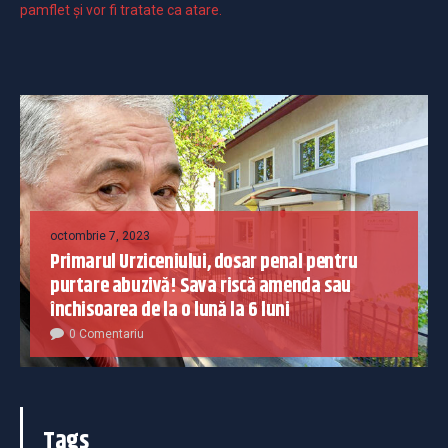
pamflet și vor fi tratate ca atare.
octombrie 7, 2023
Primarul Urziceniului, dosar penal pentru
purtare abuzivă! Sava riscă amenda sau
închisoarea de la o lună la 6 luni
0 Comentariu
Tags