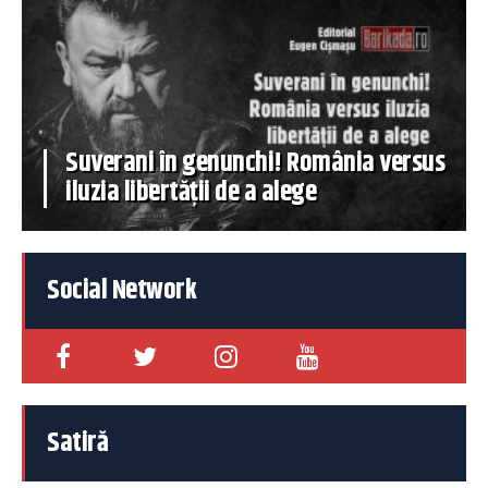
Suverani în genunchi! România versus
iluzia libertății de a alege
Social Network
Satiră