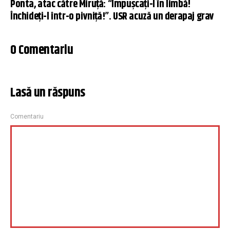
Ponta, atac către Miruţă: “Împuşcaţi-l în limbă!
Închideți-l într-o pivniță!”. USR acuză un derapaj grav
0 Comentariu
Lasă un răspuns
Comentariu