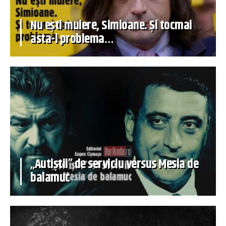
Nu ești muiere, Simioane. Și tocmai
asta-i problema…
„Autiștii” de serviciu versus Mesia de
balamuc