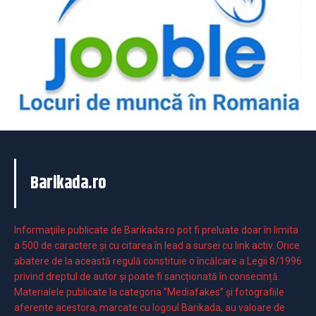
Barikada.ro
Informaţiile publicate de Barikada.ro pot fi preluate doar în limita
a 500 de caractere şi cu citarea în lead a sursei cu link activ. Orice
abatere de la această regulă constituie o încălcare a Legii 8/1996
privind dreptul de autor și poate fi sancționată în consecință.
Materialele publicate la categoria ”Mediafakes” și fotografiile
aferente acestora, marcate cu logoul Barikada, au valoare de