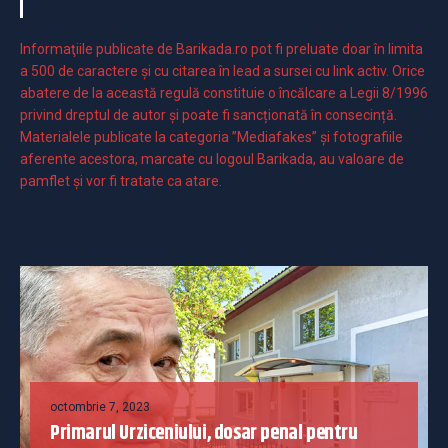
Informaţiile publicate de Barikada.ro pot fi preluate doar în limita
a 500 de caractere şi cu citarea în lead a sursei cu link activ. Orice
abatere de la această regulă constituie o încălcare a Legii 8/1996
privind dreptul de autor și poate fi sancționată în consecință.
Materialele publicate la categoria ”Mediafakes” și fotografiile
aferente acestora, marcate cu logoul Barikada, au valoare de
pamflet și vor fi tratate ca atare.
octombrie 7, 2023
Primarul Urziceniului, dosar penal pentru