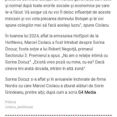
și normal după toate erorile sociale și economice pe care
le-a făcut. Vă asigur că nu voi fi deloc influențat de aceste
minciuni și voi vota plecarea domnului Bolojan și le voi
spune colegilor mei să facă același lucru”, spune Ciolacu.
În toamna lui 2024, aflat la emisiunea HotSpot de la
HotNews, Marcel Ciolacu a fost întrebat despre Sorina
Docuz, fosta soție a lui Robert Negoiță, primarul
Sectorului 3. Premierul a spus: „Nu am o relație intimă cu
Sorina Docuz”. „Există vreo poză cu mine, cu ea? Dacă
cineva îmi arată dovada, intrăm în altă zonă”.
Sorina Docuz s-a aflat și în avioanele închiriate de firma
Nordis cu care Marcel Ciolacu a zburat alături de Sorin
Grindeanu, printre alții, după cum a scris
G4 Media
.
Politică
ciolacu
,
penthouse