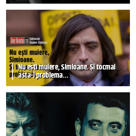
Nu ești muiere, Simioane. Și tocmai
asta-i problema…