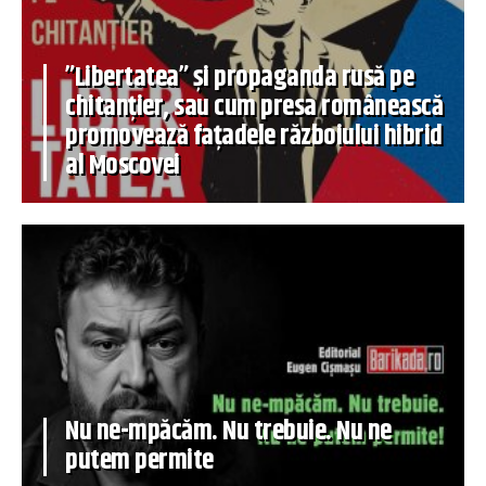
”Libertatea” și propaganda rusă pe
chitanțier, sau cum presa românească
promovează fațadele războiului hibrid
al Moscovei
Nu ne-mpăcăm. Nu trebuie. Nu ne
putem permite