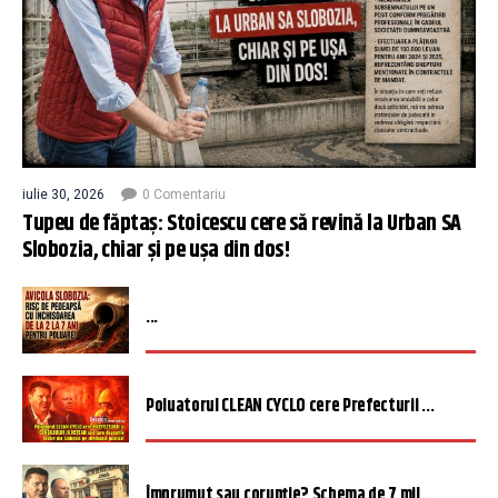
iulie 30, 2026
0 Comentariu
Tupeu de făptaș: Stoicescu cere să revină la Urban SA
Slobozia, chiar și pe ușa din dos!
...
Poluatorul CLEAN CYCLO cere Prefecturii ...
Împrumut sau corupție? Schema de 7 mil...