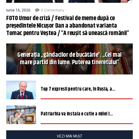
iunie 16, 2026
0 Comentariu
FOTO Umor de criză / Festival de meme după ce
președintele Nicușor Dan a abandonat varianta
Tomac pentru Veștea / ”A reușit să unească românii”
Generația „gândacilor de bucătărie”: „Cel mai
mare partid din lume. Puterea tineretului”
Top 7 expresii pentru care, în Rusia, a...
Patriarhia va instala o cutie a milei î...
VEZI MAI MULT