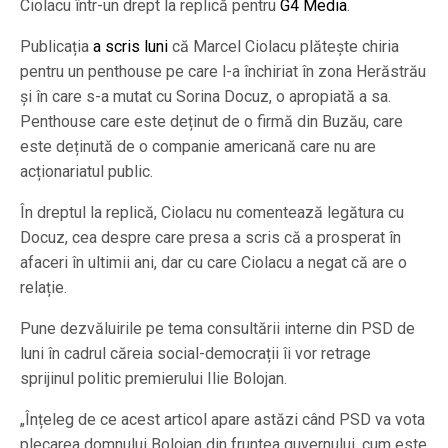
Ciolacu într-un drept la replică pentru
G4 Media
.
Publicația
a scris luni
că Marcel Ciolacu plătește chiria
pentru un penthouse pe care l-a închiriat în zona Herăstrău
și în care s-a mutat cu Sorina Docuz, o apropiată a sa.
Penthouse care este deținut de o firmă din Buzău, care
este deținută de o companie americană care nu are
acționariatul public.
În dreptul la replică, Ciolacu nu comentează legătura cu
Docuz, cea despre care presa a scris că a prosperat în
afaceri în ultimii ani, dar cu care Ciolacu a negat că are o
relație.
Pune dezvăluirile pe tema consultării interne din PSD de
luni în cadrul căreia social-democrații îi vor retrage
sprijinul politic premierului Ilie Bolojan.
„Înțeleg de ce acest articol apare astăzi când PSD va vota
plecarea domnului Bolojan din fruntea guvernului, cum este