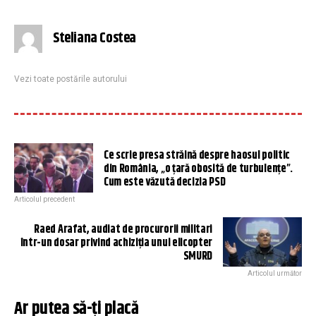
Steliana Costea
Vezi toate postările autorului
Ce scrie presa străină despre haosul politic
din România, „o țară obosită de turbulențe”.
Cum este văzută decizia PSD
Articolul precedent
Raed Arafat, audiat de procurorii militari
într-un dosar privind achiziția unui elicopter
SMURD
Articolul următor
Ar putea să-ți placă