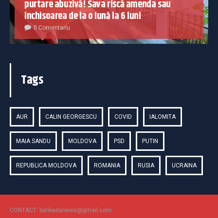
purtare abuzivă! Sava riscă amenda sau
închisoarea de la o lună la 6 luni
0 Comentariu
Tags
AUR
CALIN GEORGESCU
COVID
IALOMITA
MAIA SANDU
MOLDOVA
PSD
PUTIN
REPUBLICA MOLDOVA
ROMANIA
RUSIA
UCRAINA
CONTACT: barikadanews@gmail.com