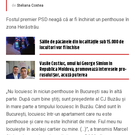
de
Steliana Costea
Fostul premier PSD neagă că ar fi închiriat un penthouse în
zona Herăstrău.
Sălile de păcănele din localitățile sub 15.000 de
locuitori vor fi închise
Vasile Costiuc, omul lui George Simion în
Republica Moldova, promovează interesele pro-
rusului Șor, acuză puterea
„Nu locuiesc în niciun penthouse în București sau în altă
parte. După cum bine știți, sunt președinte al CJ Buzău și
în mare parte a timpului locuiesc în Buzău. Când sunt în
București, locuiesc într-un apartament care nu este
penthouse și care nu este închiriat de mine. Fiul meu nu
locuiește în același cartier cu mine. (…)”, a transmis Marcel