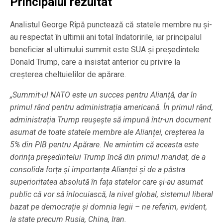
Principalul rezultat
Analistul George Rîpă punctează că statele membre nu și-
au respectat în ultimii ani total îndatoririle, iar principalul
beneficiar al ultimului summit este SUA și președintele
Donald Trump, care a insistat anterior cu privire la
creșterea cheltuielilor de apărare.
„Summit-ul NATO este un succes pentru Alianță, dar în
primul rând pentru administrația americană. În primul rând,
administrația Trump reușește să impună într-un document
asumat de toate statele membre ale Alianței, creșterea la
5% din PIB pentru Apărare. Ne amintim că aceasta este
dorința președintelui Trump încă din primul mandat, de a
consolida forța și importanța Alianței și de a păstra
superioritatea absolută în fața statelor care și-au asumat
public că vor să înlocuiască, la nivel global, sistemul liberal
bazat pe democrație și domnia legii – ne referim, evident,
la state precum Rusia, China, Iran.