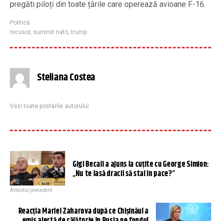
pregăti piloți din toate țările care operează avioane F-16.
Politică
nicusor
,
summit nato
,
trump
Steliana Costea
Vezi toate postările autorului
Gigi Becali a ajuns la cuțite cu George Simion:
„Nu te lasă dracii să stai în pace?”
Articolul precedent
Reacția Mariei Zaharova după ce Chișinăul a
emis alertă de călătorie în Rusia pe fondul