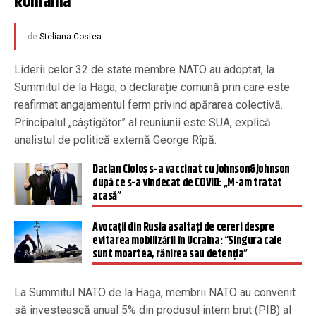
România
de
Steliana Costea
Liderii celor 32 de state membre NATO au adoptat, la
Summitul de la Haga, o declarație comună prin care este
reafirmat angajamentul ferm privind apărarea colectivă.
Principalul „câștigător” al reuniunii este SUA, explică
analistul de politică externă George Rîpă.
Dacian Cioloș s-a vaccinat cu Johnson&Johnson
după ce s-a vindecat de COVID: „M-am tratat
acasă”
Avocații din Rusia asaltați de cereri despre
evitarea mobilizării în Ucraina: “Singura cale
sunt moartea, rănirea sau detenția”
La Summitul NATO de la Haga, membrii NATO au convenit
să investească anual 5% din produsul intern brut (PIB) al