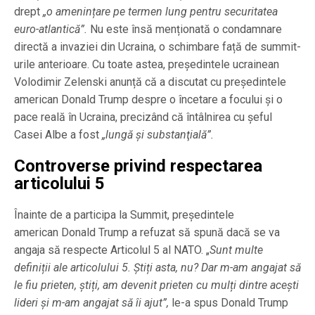
drept
„o amenințare pe termen lung pentru securitatea
euro-atlantică”.
Nu este însă menționată o condamnare
directă a invaziei din Ucraina, o schimbare față de summit-
urile anterioare. Cu toate astea, președintele ucrainean
Volodimir Zelenski anunță că a discutat cu președintele
american Donald Trump despre o încetare a focului şi o
pace reală în Ucraina, precizând că întâlnirea cu șeful
Casei Albe a fost
„lungă şi substanţială”.
Controverse privind respectarea
articolului 5
Înainte de a participa la Summit, președintele
american Donald Trump a refuzat să spună dacă se va
angaja să respecte Articolul 5 al NATO. „
Sunt multe
definiții ale articolului 5. Știți asta, nu? Dar m-am angajat să
le fiu prieten, știți, am devenit prieten cu mulți dintre acești
lideri și m-am angajat să îi ajut”,
le-a spus Donald Trump