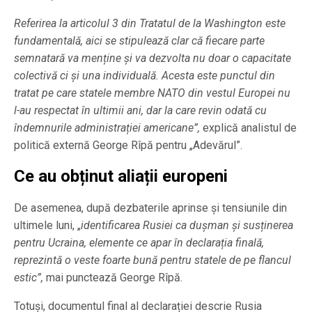
Referirea la articolul 3 din Tratatul de la Washington este
fundamentală, aici se stipulează clar că fiecare parte
semnatară va menține și va dezvolta nu doar o capacitate
colectivă ci și una individuală. Acesta este punctul din
tratat pe care statele membre NATO din vestul Europei nu
l-au respectat în ultimii ani, dar la care revin odată cu
îndemnurile administrației americane”,
explică analistul de
politică externă George Rîpă pentru „Adevărul”.
Ce au obținut aliații europeni
De asemenea, după dezbaterile aprinse și tensiunile din
ultimele luni, „
identificarea Rusiei ca dușman și susținerea
pentru Ucraina, elemente ce apar în declarația finală,
reprezintă o veste foarte bună pentru statele de pe flancul
estic”,
mai punctează George Rîpă.
Totuși, documentul final al declarației descrie Rusia