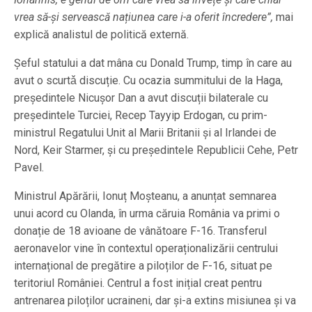
vrea să-și servească națiunea care i-a oferit încredere”,
mai
explică analistul de politică externă.
Șeful statului a dat mâna cu Donald Trump, timp în care au
avut o scurtǎ discuție. Cu ocazia summitului de la Haga,
președintele Nicușor Dan a avut discuții bilaterale cu
președintele Turciei, Recep Tayyip Erdogan, cu prim-
ministrul Regatului Unit al Marii Britanii şi al Irlandei de
Nord, Keir Starmer, și cu președintele Republicii Cehe, Petr
Pavel.
Ministrul Apărării, Ionuț Moșteanu, a anunțat semnarea
unui acord cu Olanda, în urma căruia România va primi o
donație de 18 avioane de vânătoare F-16. Transferul
aeronavelor vine în contextul operaționalizării centrului
internațional de pregătire a piloților de F-16, situat pe
teritoriul României. Centrul a fost inițial creat pentru
antrenarea piloților ucraineni, dar și-a extins misiunea și va