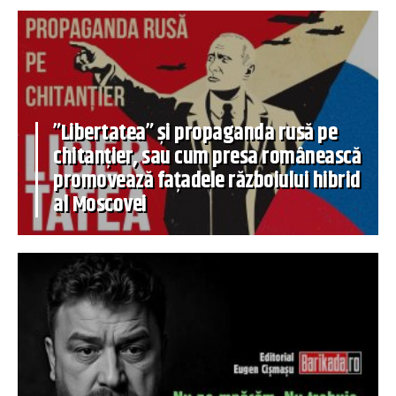
”Libertatea” și propaganda rusă pe
chitanțier, sau cum presa românească
promovează fațadele războiului hibrid
al Moscovei