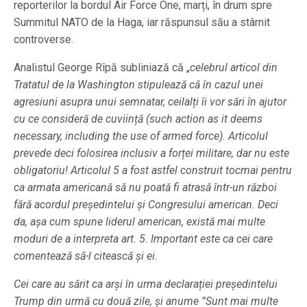
reporterilor la bordul Air Force One, marți, în drum spre
Summitul NATO de la Haga, iar răspunsul său a stârnit
controverse.
Analistul George Rîpă subliniază că „
celebrul articol din
Tratatul de la Washington stipulează că în cazul unei
agresiuni asupra unui semnatar, ceilalți îi vor sări în ajutor
cu ce consideră de cuviință (such action as it deems
necessary, including the use of armed force). Articolul
prevede deci folosirea inclusiv a forței militare, dar nu este
obligatoriu! Articolul 5 a fost astfel construit tocmai pentru
ca armata americană să nu poată fi atrasă într-un război
fără acordul președintelui și Congresului american. Deci
da, așa cum spune liderul american, există mai multe
moduri de a interpreta art. 5. Important este ca cei care
comentează să-l citească și ei.
Cei care au sărit ca arși în urma declarației președintelui
Trump din urmă cu două zile, și anume ”Sunt mai multe