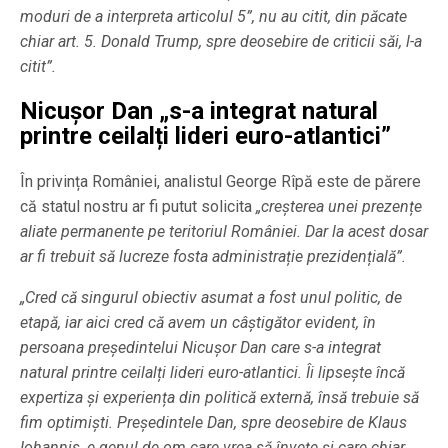
moduri de a interpreta articolul 5”, nu au citit, din păcate
chiar art. 5. Donald Trump, spre deosebire de criticii săi, l-a
citit”.
Nicușor Dan „s-a integrat natural
printre ceilalți lideri euro-atlantici”
În privința României, analistul George Rîpă este de părere
că statul nostru ar fi putut solicita
„creșterea unei prezențe
aliate permanente pe teritoriul României. Dar la acest dosar
ar fi trebuit să lucreze fosta administrație prezidențială”.
„Cred că singurul obiectiv asumat a fost unul politic, de
etapă, iar aici cred că avem un câștigător evident, în
persoana președintelui Nicușor Dan care s-a integrat
natural printre ceilalți lideri euro-atlantici. Îi lipsește încă
expertiza și experiența din politică externă, însă trebuie să
fim optimiști. Președintele Dan, spre deosebire de Klaus
Iohannis, e genul de om care vrea să învețe și care chiar