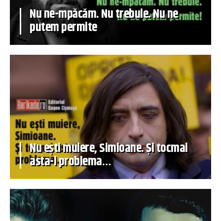
Nu ne-mpăcăm. Nu trebuie. Nu ne
putem permite
Nu ești muiere, Simioane. Și tocmai
asta-i problema…