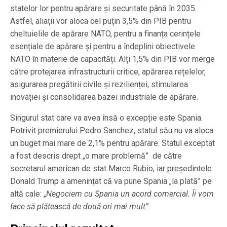
statelor lor pentru apărare şi securitate până în 2035.
Astfel, aliații vor aloca cel puțin 3,5% din PIB pentru
cheltuielile de apărare NATO, pentru a finanța cerințele
esențiale de apărare și pentru a îndeplini obiectivele
NATO în materie de capacități. Alți 1,5% din PIB vor merge
către protejarea infrastructurii critice, apărarea rețelelor,
asigurarea pregătirii civile și rezilienței, stimularea
inovației și consolidarea bazei industriale de apărare.
Singurul stat care va avea însă o excepție este Spania.
Potrivit premierului Pedro Sanchez, statul său nu va aloca
un buget mai mare de 2,1% pentru apărare. Statul exceptat
a fost descris drept „o mare problemă” de către
secretarul american de stat Marco Rubio, iar președintele
Donald Trump a amenințat că va pune Spania „la plată” pe
altă cale: „
Negociem cu Spania un acord comercial. Îi vom
face să plătească de două ori mai mult”
.