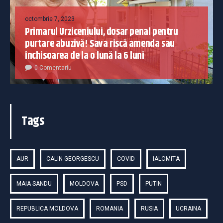
octombrie 7, 2023
Primarul Urziceniului, dosar penal pentru
purtare abuzivă! Sava riscă amenda sau
închisoarea de la o lună la 6 luni
0 Comentariu
Tags
AUR
CALIN GEORGESCU
COVID
IALOMITA
MAIA SANDU
MOLDOVA
PSD
PUTIN
REPUBLICA MOLDOVA
ROMANIA
RUSIA
UCRAINA