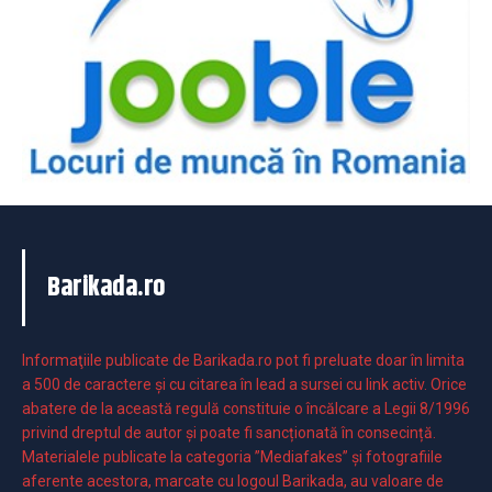
Barikada.ro
Informaţiile publicate de Barikada.ro pot fi preluate doar în limita
a 500 de caractere şi cu citarea în lead a sursei cu link activ. Orice
abatere de la această regulă constituie o încălcare a Legii 8/1996
privind dreptul de autor și poate fi sancționată în consecință.
Materialele publicate la categoria ”Mediafakes” și fotografiile
aferente acestora, marcate cu logoul Barikada, au valoare de