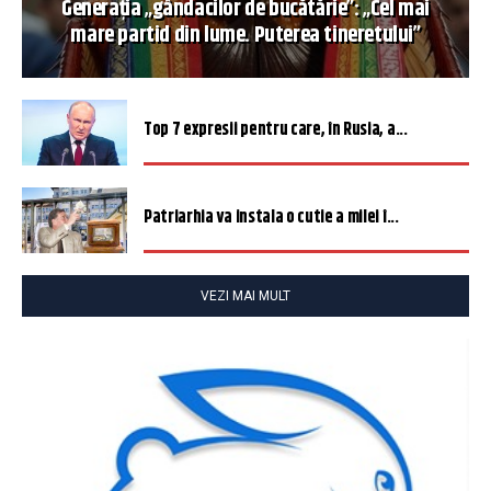
Generația „gândacilor de bucătărie”: „Cel mai
mare partid din lume. Puterea tineretului”
Top 7 expresii pentru care, în Rusia, a...
Patriarhia va instala o cutie a milei î...
VEZI MAI MULT