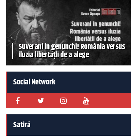
Suverani în genunchi! România versus
iluzia libertății de a alege
Social Network
Satiră