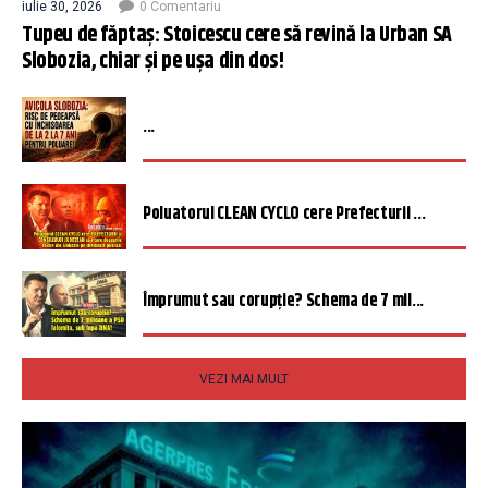
iulie 30, 2026
0 Comentariu
Tupeu de făptaș: Stoicescu cere să revină la Urban SA
Slobozia, chiar și pe ușa din dos!
...
Poluatorul CLEAN CYCLO cere Prefecturii ...
Împrumut sau corupție? Schema de 7 mil...
VEZI MAI MULT