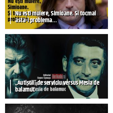
Nu ești muiere, Simioane. Și tocmai
asta-i problema…
„Autiștii” de serviciu versus Mesia de
balamuc