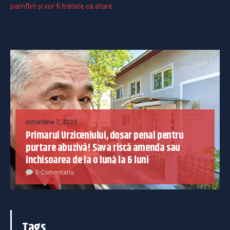
pamflet și vor fi tratate ca atare.
octombrie 7, 2023
Primarul Urziceniului, dosar penal pentru
purtare abuzivă! Sava riscă amenda sau
închisoarea de la o lună la 6 luni
0 Comentariu
Tags