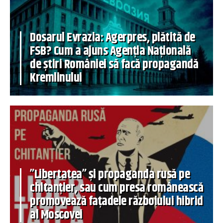
Dosarul Evrazia: Agerpres, plătită de
FSB? Cum a ajuns Agenția Națională
de știri României să facă propagandă
Kremlinului
”Libertatea” și propaganda rusă pe
chitanțier, sau cum presa românească
promovează fațadele războiului hibrid
al Moscovei