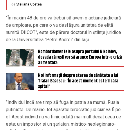
de
Steliana Costea
”În maxim 48 de ore va trebui să avem o acțiune judiciară
de amploare, pe care o va desfășura unitatea de elită
numită DIICOT”, este de părere doctorul în științe juridice
de la Universitatea "Petre Andrei" din Iași.
Bombardamentele asupra portului Nikolaiev,
dovada că rușii vor să arunce Europa într-o criză
alimentară
Noi informații despre starea de sănătate a lui
Traian Băsescu: “În acest moment este încă la
spital”
”Individul încă are timp să fugă in patria sa mumă, Rusia
putinistă. De mâine, tot aparatul birocratic judiciar va fi pe
el. Acest individ nu va fi niciodată mai mult decat ceea ce
este: un impostor si un șarlatan, mistico-neolegionaro-