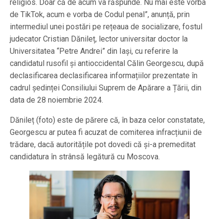
religios. Doar că de acum va răspunde. Nu mai este vorba
de TikTok, acum e vorba de Codul penal”, anunță, prin
intermediul unei postări pe rețeaua de socializare, fostul
judecator Cristian Dănileț, lector universitar doctor la
Universitatea “Petre Andrei” din Iași, cu referire la
candidatul rusofil și antioccidental Călin Georgescu, după
declasificarea declasificarea informațiilor prezentate în
cadrul ședinței Consiliului Suprem de Apărare a Țării, din
data de 28 noiembrie 2024.
Dănileț (foto) este de părere că, în baza celor constatate,
Georgescu ar putea fi acuzat de comiterea infracțiunii de
trădare, dacă autoritățile pot dovedi că și-a premeditat
candidatura în strânsă legătură cu Moscova.