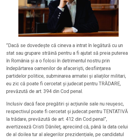
”Dacă se dovedește că cineva a intrat în legătură cu un
stat sau grupare străină pentru a fi ajutat să preia puterea
în România și a o folosi în detrimentul nostru prin
îndepărtarea oamenilor de afaceriști, desființarea
partidelor politice, subminarea armatei și aliaților militari,
eu zic că poate fi cercetat și judecat pentru TRĂDARE,
prevăzută de art. 394 din Cod penal.
Inclusiv dacă face pregătiri și acțiunile sale nu reușesc,
respectivul poate fi cercetat și judecat pentru TENTATIVĂ
la trădare, prevăzută de art. 412 din Cod penal”,
avertizează Cristi Dănileț, apreciind că, până la data celui
de al doilea tur al alegerilor prezidențiale, pe candidatul