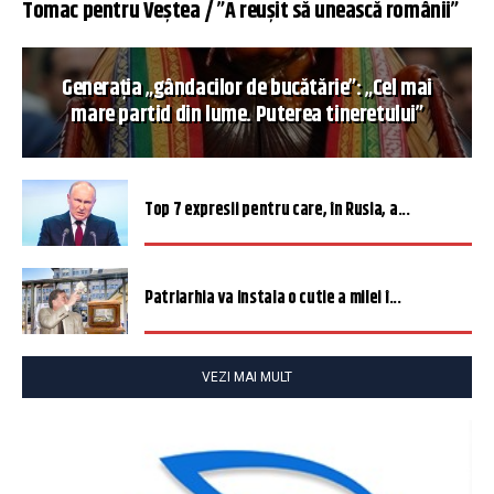
Tomac pentru Veștea / ”A reușit să unească românii”
Generația „gândacilor de bucătărie”: „Cel mai
mare partid din lume. Puterea tineretului”
Top 7 expresii pentru care, în Rusia, a...
Patriarhia va instala o cutie a milei î...
VEZI MAI MULT