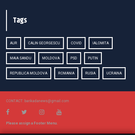
Tags
AUR
CALIN GEORGESCU
COVID
IALOMITA
MAIA SANDU
MOLDOVA
PSD
PUTIN
REPUBLICA MOLDOVA
ROMANIA
RUSIA
UCRAINA
CONTACT: barikadanews@gmail.com
Please assign a Footer Menu.