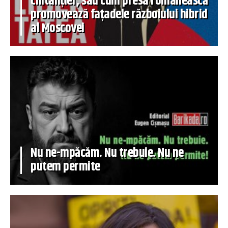
chitanțier, sau cum presa românească
promovează fațadele războiului hibrid
al Moscovei
Nu ne-mpăcăm. Nu trebuie. Nu ne
putem permite