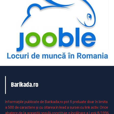
Barikada.ro
Informaţiile publicate de Barikada.ro pot fi preluate doar în limita
a 500 de caractere şi cu citarea în lead a sursei cu link activ. Orice
abatere de la această regulă constituie o încălcare a Legii 8/1996