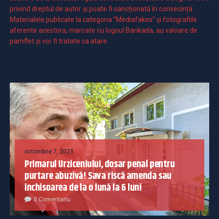
privind dreptul de autor și poate fi sancționată în consecință.
Materialele publicate la categoria ”Mediafakes” și fotografiile
aferente acestora, marcate cu logoul Barikada, au valoare de
pamflet și vor fi tratate ca atare.
octombrie 7, 2023
Primarul Urziceniului, dosar penal pentru
purtare abuzivă! Sava riscă amenda sau
închisoarea de la o lună la 6 luni
0 Comentariu