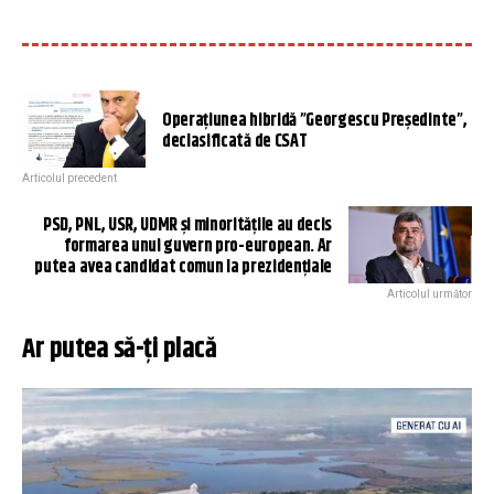
Operațiunea hibridă ”Georgescu Președinte”,
declasificată de CSAT
Articolul precedent
PSD, PNL, USR, UDMR și minoritățile au decis
formarea unui guvern pro-european. Ar
putea avea candidat comun la prezidențiale
Articolul următor
Ar putea să-ți placă