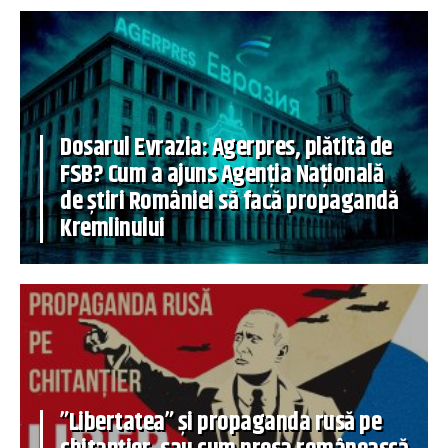
Dosarul Evrazia: Agerpres, plătită de
FSB? Cum a ajuns Agenția Națională
de știri României să facă propagandă
Kremlinului
”Libertatea” și propaganda rusă pe