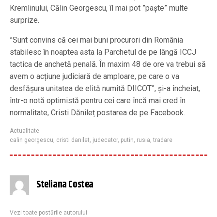
Kremlinului, Călin Georgescu, îl mai pot ”paște” multe
surprize.
”Sunt convins că cei mai buni procurori din România
stabilesc în noaptea asta la Parchetul de pe lângă ICCJ
tactica de anchetă penală. În maxim 48 de ore va trebui să
avem o acțiune judiciară de amploare, pe care o va
desfășura unitatea de elită numită DIICOT”, și-a încheiat,
într-o notă optimistă pentru cei care încă mai cred în
normalitate, Cristi Dănileț postarea de pe Facebook.
Actualitate
calin georgescu
,
cristi danilet
,
judecator
,
putin
,
rusia
,
tradare
Steliana Costea
Vezi toate postările autorului