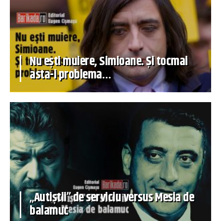
Nu ești muiere, Simioane. Și tocmai
asta-i problema…
„Autiștii” de serviciu versus Mesia de
balamuc