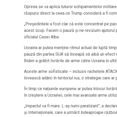
Oprirea se va aplica tuturor echipamentelor militare c
răspuns direct la ceea ce Trump consideră a fi com
„Președintele a fost clar că este concentrat pe pa
acest scop. Facem o pauză și ne revizuim ajutorul pe
oficialul Casei Albe.
Ucraina ar putea menține ritmul actual de luptă tim
pauză din partea SUA să înceapă să aibă un efect maj
Biden a grăbit livrările de arme către Ucraina în ult
Aceste arme sofisticate – inclusiv rachetele ATACM
lovească adânc în teritoriul rus, o strategie care ar
În timp ce națiunile europene ar putea înlocui livrăr
în creștere a Ucrainei, cele mai avansate arme utiliz
„Impactul va fi mare. L-aș numi paralizant”, a declar
și Internaționale, care a urmărit îndeaproape războiu