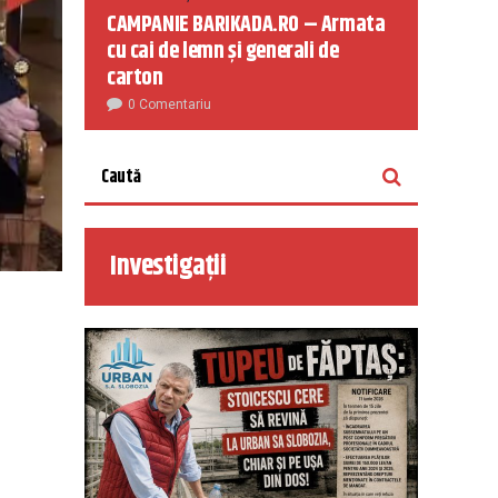
CAMPANIE BARIKADA.RO – Armata
cu cai de lemn și generali de
carton
0 Comentariu
Investigații