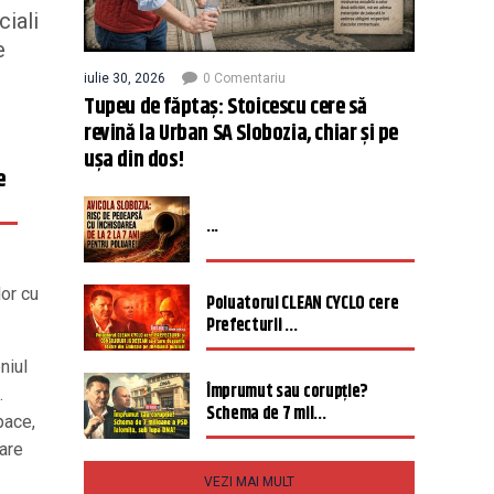
ciali
e
iulie 30, 2026
0 Comentariu
Tupeu de făptaș: Stoicescu cere să
revină la Urban SA Slobozia, chiar și pe
ușa din dos!
e
...
or cu
Poluatorul CLEAN CYCLO cere
Prefecturii ...
niul
Împrumut sau corupție?
.
Schema de 7 mil...
pace,
tare
VEZI MAI MULT