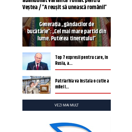
abandonat varianta Tomac pentru
Veștea / ”A reușit să unească românii”
Generația „gândacilor de
bucătărie”: „Cel mai mare partid din
lume. Puterea tineretului”
Top 7 expresii pentru care, în
Rusia, a...
Patriarhia va instala o cutie a
milei î...
VEZI MAI MULT