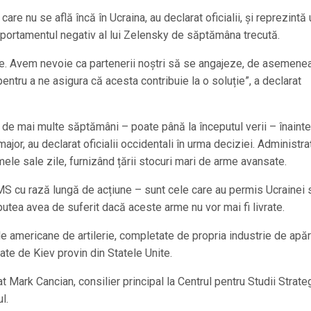
are nu se află încă în Ucraina, au declarat oficialii, și reprezintă 
portamentul negativ al lui Zelensky de săptămâna trecută.
ce. Avem nevoie ca partenerii noștri să se angajeze, de asemenea
ntru a ne asigura că acesta contribuie la o soluție”, a declarat
p de mai multe săptămâni – poate până la începutul verii – înainte
or, au declarat oficialii occidentali în urma deciziei. Administra
imele sale zile, furnizând țării stocuri mari de arme avansate.
S cu rază lungă de acțiune – sunt cele care au permis Ucrainei 
 putea avea de suferit dacă aceste arme nu vor mai fi livrate.
ile americane de artilerie, completate de propria industrie de apă
ate de Kiev provin din Statele Unite.
at Mark Cancian, consilier principal la Centrul pentru Studii Strate
l.