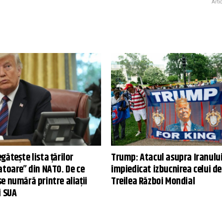
Arti
ătește lista țărilor
Trump: Atacul asupra Iranului
atoare” din NATO. De ce
împiedicat izbucnirea celui de
e numără printre aliații
Treilea Război Mondial
i SUA