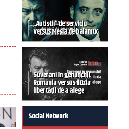
„Autiștii” de serviciu
versus Mesia de balamuc
Suverani în genunchi!
România versus iluzia
libertății de a alege
Social Network