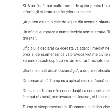
SUA are însă mai multe forme de ajutor pentru Ucra
informații și instruirea forțelor ucrainene.
„Ar putea exista o cale de ieșire din această situați
Un oficial european a numit decizia administrației T
greșită”.
Oficialul a declarat că aceasta va adânci imediat ne
prezis, de asemenea, că va provoca victime civile i
aeriene rusești după ce va rămâne fără rachete de 
„Sunt mai mult decât dezamăgit”, a declarat oficial
De remarcat că Trump nu a aplicat nici o măsură coe
Decizia lui Trump e în concordanță cu comportament
început războiul, prin invadarea Ucrainei, și l-a num
Trump și vicepreședintele JD Vance i-au întins vine