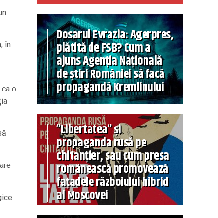
un
Dosarul Evrazia: Agerpres,
plătită de FSB? Cum a
, în
ajuns Agenția Națională
de știri României să facă
propagandă Kremlinului
 ca o
ția
”Libertatea” și
să
propaganda rusă pe
chitanțier, sau cum presa
românească promovează
rare
fațadele războiului hibrid
al Moscovei
gice