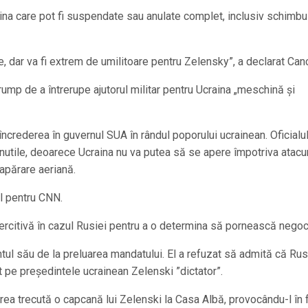
ina care pot fi suspendate sau anulate complet, inclusiv schimbu
e, dar va fi extrem de umilitoare pentru Zelensky”, a declarat Can
rump de a întrerupe ajutorul militar pentru Ucraina „meschină și
încrederea în guvernul SUA în rândul poporului ucrainean. Oficialul
nutile, deoarece Ucraina nu va putea să se apere împotriva atacur
apărare aeriană.
ul pentru CNN.
rcitivă în cazul Rusiei pentru a o determina să pornească negoci
ul său de la preluarea mandatului. El a refuzat să admită că Rus
it pe președintele ucrainean Zelenski ”dictator”.
rea trecută o capcană lui Zelenski la Casa Albă, provocându-l în 