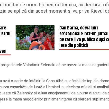
 militar de orice tip pentru Ucraina, au declarat ofi
ia se aplică din acest moment și va priva Kievul d
lare
Dan Barna, dezvăluiri
istrul
senzaționale într-un jurnal
pe care îl va publica după c
iese din politică
vesi
e președintele Volodimir Zelenski să se așeze la masa negocieril
 avut o serie de întâlniri la Casa Albă cu oficiali de top din dome
upra capacității de luptă a Ucrainei, au declarat oficiali și analiști
lește că Zelensky și-a luat angajamentul de a purta discuții de 
 așeze la masa negocierilor prin amenințarea cu pierderi suplimen