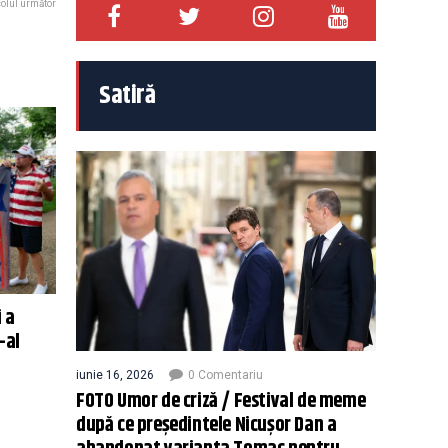
colul următor
Satiră
 a
-al
iunie 16, 2026
0 Comentariu
FOTO Umor de criză / Festival de meme
după ce președintele Nicușor Dan a