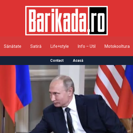
Sănătate
Satiră
Life+style
Info – Util
Motokooltura
Contact
Acasă