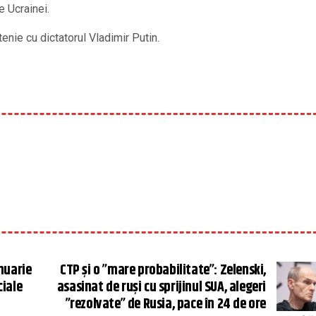
e Ucrainei.
enie cu dictatorul Vladimir Putin.
nuarie
CTP și o ”mare probabilitate”: Zelenski,
ciale
asasinat de ruși cu sprijinul SUA, alegeri
”rezolvate” de Rusia, pace în 24 de ore