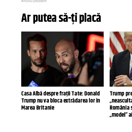
Articolul precedent
Ar putea să-ți placă
Casa Albă despre frații Tate: Donald
Trump preg
Trump nu va bloca extrădarea lor în
„neascult
Marea Britanie
România s
„model” a