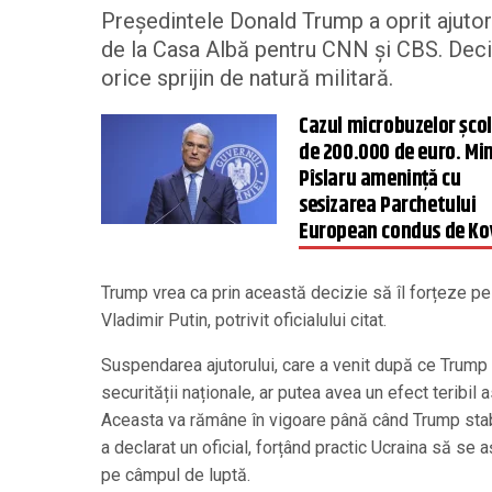
Președintele Donald Trump a oprit ajutorul
de la Casa Albă pentru CNN și CBS. Deciz
orice sprijin de natură militară.
Cazul microbuzelor șco
de 200.000 de euro. Min
Pîslaru amenință cu
sesizarea Parchetului
European condus de Ko
Trump vrea ca prin această decizie să îl forțeze p
Vladimir Putin, potrivit oficialului citat.
Suspendarea ajutorului, care a venit după ce Trump a
securității naționale, ar putea avea un efect teribil as
Aceasta va rămâne în vigoare până când Trump stabi
a declarat un oficial, forțând practic Ucraina să se
pe câmpul de luptă.