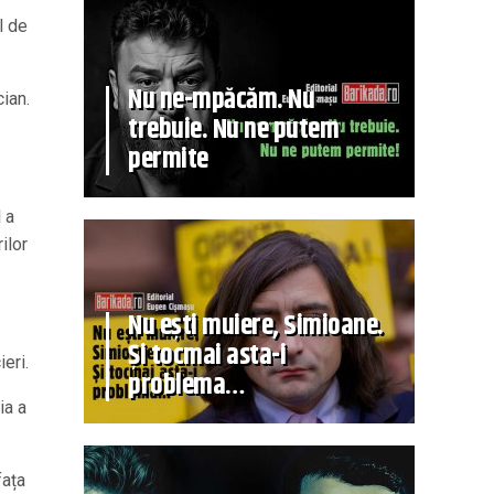
l de
Nu ne-mpăcăm. Nu
cian.
trebuie. Nu ne putem
permite
 a
ilor
Nu ești muiere, Simioane.
Și tocmai asta-i
eri.
problema…
ia a
fața