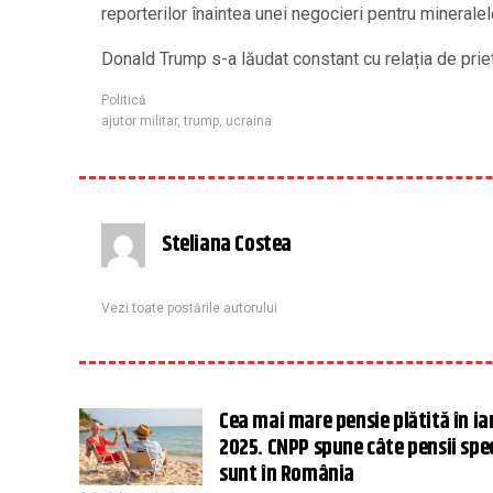
reporterilor înaintea unei negocieri pentru mineralel
Donald Trump s-a lăudat constant cu relația de priet
Politică
ajutor militar
,
trump
,
ucraina
Steliana Costea
Vezi toate postările autorului
Cea mai mare pensie plătită în ia
2025. CNPP spune câte pensii spe
sunt în România