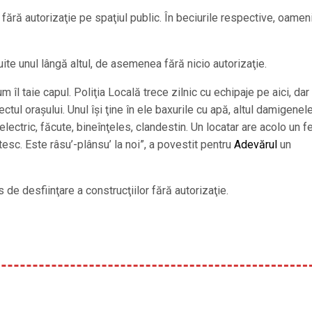
ără autorizaţie pe spaţiul public. În beciurile respective, oamenii
uite unul lângă altul, de asemenea fără nicio autorizaţie.
îl taie capul. Poliţia Locală trece zilnic cu echipaje pe aici, dar
tul oraşului. Unul îşi ţine în ele baxurile cu apă, altul damigenel
electric, făcute, bineînţeles, clandestin. Un locatar are acolo un f
stesc. Este râsu’-plânsu’ la noi”, a povestit pentru
Adevărul
un
 de desfiinţare a construcţiilor fără autorizaţie.