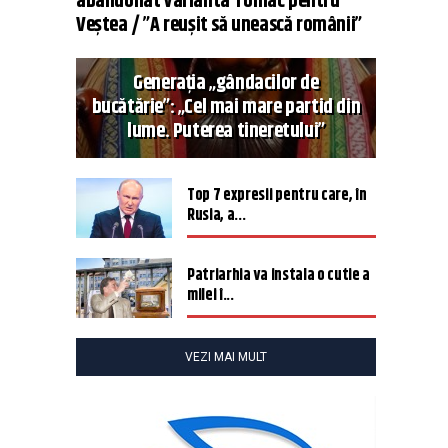
abandonat varianta Tomac pentru
Veștea / ”A reușit să unească românii”
Generația „gândacilor de
bucătărie”: „Cel mai mare partid din
lume. Puterea tineretului”
Top 7 expresii pentru care, în
Rusia, a...
Patriarhia va instala o cutie a
milei î...
VEZI MAI MULT