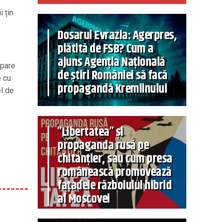
 țin
Dosarul Evrazia: Agerpres,
plătită de FSB? Cum a
ajuns Agenția Națională
 pare
de știri României să facă
e cu
propagandă Kremlinului
el de
”Libertatea” și
propaganda rusă pe
chitanțier, sau cum presa
românească promovează
fațadele războiului hibrid
al Moscovei