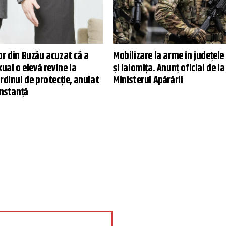
or din Buzău acuzat că a
Mobilizare la arme în județele
xual o elevă revine la
și Ialomița. Anunț oficial de la
rdinul de protecție, anulat
Ministerul Apărării
instanță