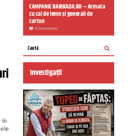
CAMPANIE BARIKADA.RO – Armata
cu cai de lemn și generali de
carton
0 Comentariu
ri 
Investigații
 în
cele