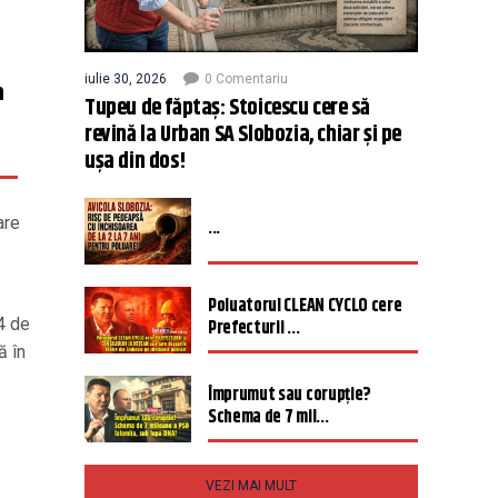
iulie 30, 2026
0 Comentariu
a
Tupeu de făptaș: Stoicescu cere să
revină la Urban SA Slobozia, chiar și pe
ușa din dos!
are
...
Poluatorul CLEAN CYCLO cere
4 de
Prefecturii ...
ă în
Împrumut sau corupție?
Schema de 7 mil...
VEZI MAI MULT