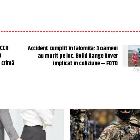
 CCR
Accident cumplit în Ialomița: 3 oameni
i
au murit pe loc. Bolid Range Rover
i crimă
implicat în coliziune – FOTO
Arti