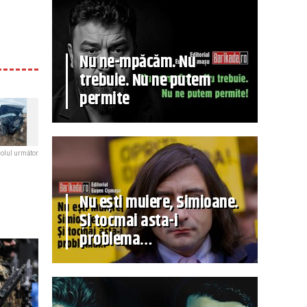
Nu ne-mpăcăm. Nu
trebuie. Nu ne putem
permite
colul următor
Nu ești muiere, Simioane.
Și tocmai asta-i
problema…