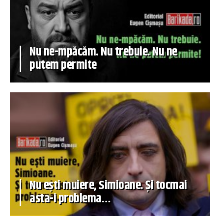
Nu ne-mpăcăm. Nu trebuie. Nu ne
putem permite
Nu ești muiere, Simioane. Și tocmai
asta-i problema…