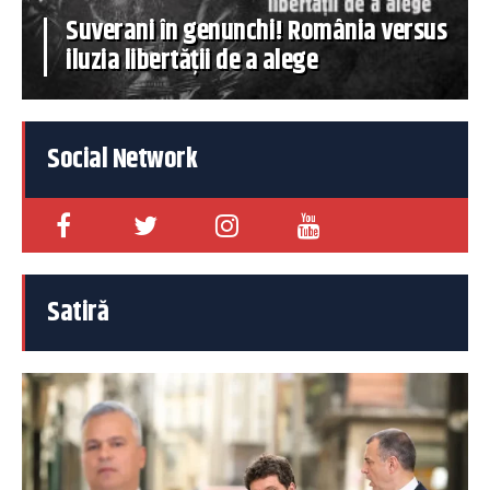
Suverani în genunchi! România versus
iluzia libertății de a alege
Social Network
Satiră