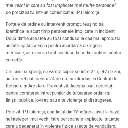
mai vechi în care au fost implicate mai multe persoane”
,
se precizează într-un comunicat al IPJ Ialomița.
Forțele de ordine au intervenit prompt, reușind să
identifice la scurt timp persoanele implicate în incident.
Două dintre acestea au fost conduse la cea mai apropiată
unitate spitalicească pentru acordarea de îngrijiri
medicale, iar cinci au fost conduse la sediul poliției pentru
cercetări.
Cei cinci suspecți, cu vârste cuprinse între 21 și 47 de ani,
au fost reținuți pentru 24 de ore și introduși în Centrul de
Reținere și Arestare Preventivă. Aceștia sunt cercetați
pentru comiterea infracțiunilor de tulburarea ordinii și
liniștii publice, lovirea sau alte violențe și distrugerea.
Potrivit IPJ Ialomița, conflictul din Țăndărei a avut la bază
neînțelegeri mai vechi între persoanele implicate, situație
care a degenerat în violențe fizice și acte de vandalism.