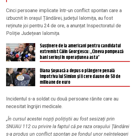
Cinci persoane implicate într-un conflict spontan care a
izbucnit în orașul Țăndărei, județul Ialomița, au fost
reținute joi pentru 24 de ore, a anunțat Inspectoratul de
Poliție Județean Ialomița.
Susținere de la americani pentru candidatul
extremist Călin Georgescu: „Cineva pompează
bani serioși în operațiunea asta”
Diana Șoșoacă a depus o plângere penală
împotriva lui Simion și îi cere daune de 50 de
milioane de euro
Incidentul s-a soldat cu două persoane rănite care au
necesitat îngrijiri medicale.
„În cursul acestei nopți polițiștii au fost sesizați prin
SNUAU 112 cu privire la faptul că pe raza orașului Țăndărei
s-a produs un conflict spontan pe fondul unor neînțelegeri