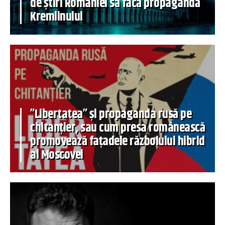
de știri României să facă propagandă
Kremlinului
”Libertatea” și propaganda rusă pe
chitanțier, sau cum presa românească
promovează fațadele războiului hibrid
al Moscovei