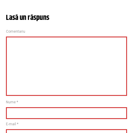
Lasă un răspuns
Comentariu
Nume
*
E-mail
*