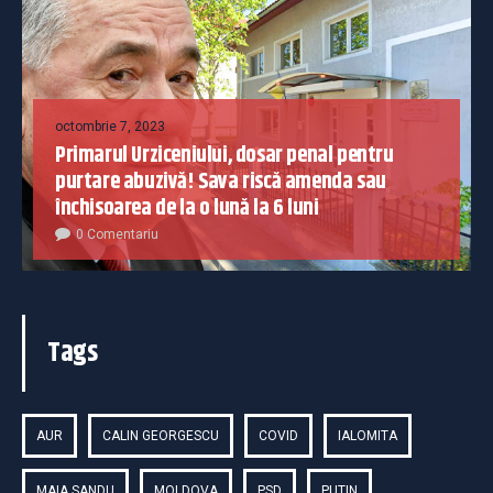
octombrie 7, 2023
Primarul Urziceniului, dosar penal pentru
purtare abuzivă! Sava riscă amenda sau
închisoarea de la o lună la 6 luni
0 Comentariu
Tags
AUR
CALIN GEORGESCU
COVID
IALOMITA
MAIA SANDU
MOLDOVA
PSD
PUTIN