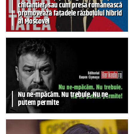
chitanțier, sau cum presa românească
promovează fațadele războiului hibrid
al Moscovei
Nu ne-mpăcăm. Nu trebuie. Nu ne
putem permite