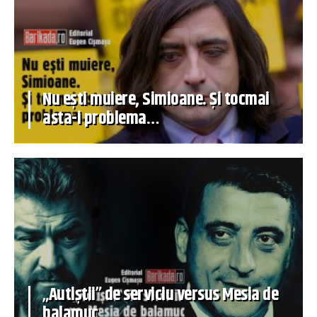
Nu ești muiere, Simioane. Și tocmai
asta-i problema…
„Autiștii” de serviciu versus Mesia de
balamuc