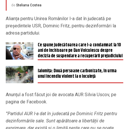
de
Steliana Costea
Alianța pentru Unirea Românilor l-a dat în judecată pe
președintele USR, Dominic Fritz, pentru dezinformări la
adresa partidului.
Ce spune judecătoarea care l-a condamnat la 10
ani de închisoare pe Dan Voiculescu despre
decizia de suspendare a recuperării prejudiciului
Ialomiţa: Două persoane carbonizate, în urma
unui incendiu violent la o locuinţă
Anunțul a fost făcut joi de avocata AUR Silvia Uscov, pe
pagina de Facebook.
”Partidul AUR l-a dat în judecată pe Dominic Fritz pentru
dezinformările sale. Sunt apărătoare a libertății de
exprimare, dar există și o limită peste care nu se poate