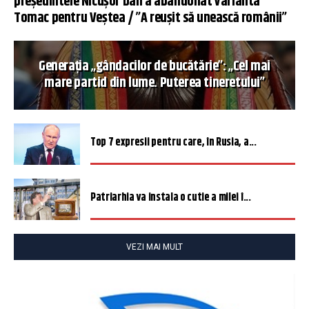
președintele Nicușor Dan a abandonat varianta
Tomac pentru Veștea / ”A reușit să unească românii”
Generația „gândacilor de bucătărie”: „Cel mai
mare partid din lume. Puterea tineretului”
Top 7 expresii pentru care, în Rusia, a...
Patriarhia va instala o cutie a milei î...
VEZI MAI MULT