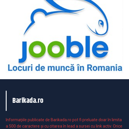
Barikada.ro
Informaţiile publicate de Barikada.ro pot fi preluate doar în limita
a 500 de caractere şi cu citarea în lead a sursei cu link activ. Orice