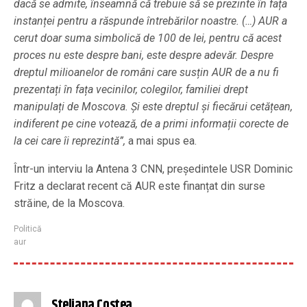
dacă se admite, înseamnă că trebuie să se prezinte în fața
instanței pentru a răspunde întrebărilor noastre. (…) AUR a
cerut doar suma simbolică de 100 de lei, pentru că acest
proces nu este despre bani, este despre adevăr. Despre
dreptul milioanelor de români care susțin AUR de a nu fi
prezentați în fața vecinilor, colegilor, familiei drept
manipulați de Moscova. Și este dreptul și fiecărui cetățean,
indiferent pe cine votează, de a primi informații corecte de
la cei care îi reprezintă”,
a mai spus ea.
Într-un interviu la Antena 3 CNN, președintele USR Dominic
Fritz a declarat recent că AUR este finanțat din surse
străine, de la Moscova.
Politică
aur
Steliana Costea