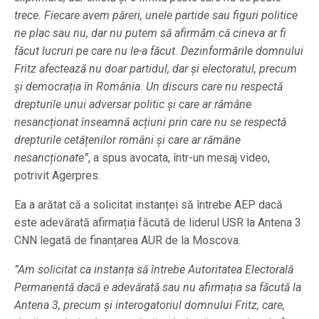
trece. Fiecare avem păreri, unele partide sau figuri politice
ne plac sau nu, dar nu putem să afirmăm că cineva ar fi
făcut lucruri pe care nu le-a făcut. Dezinformările domnului
Fritz afectează nu doar partidul, dar și electoratul, precum
și democrația în România. Un discurs care nu respectă
drepturile unui adversar politic și care ar rămâne
nesancționat înseamnă acțiuni prin care nu se respectă
drepturile cetățenilor români și care ar rămâne
nesancționate”
, a spus avocata, într-un mesaj video,
potrivit Agerpres.
Ea a arătat că a solicitat instanței să întrebe AEP dacă
este adevărată afirmația făcută de liderul USR la Antena 3
CNN legată de finanțarea AUR de la Moscova.
”Am solicitat ca instanța să întrebe Autoritatea Electorală
Permanentă dacă e adevărată sau nu afirmația sa făcută la
Antena 3, precum și interogatoriul domnului Fritz, care,