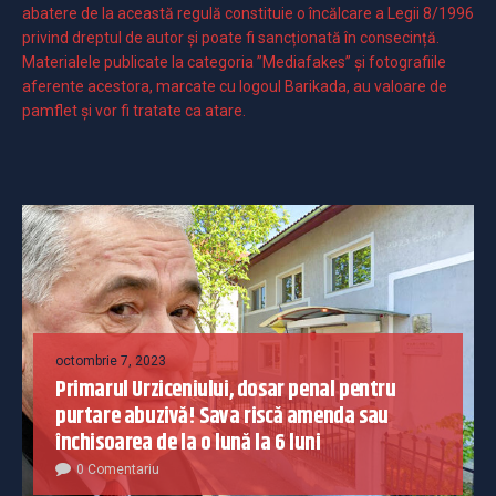
abatere de la această regulă constituie o încălcare a Legii 8/1996
privind dreptul de autor și poate fi sancționată în consecință.
Materialele publicate la categoria ”Mediafakes” și fotografiile
aferente acestora, marcate cu logoul Barikada, au valoare de
pamflet și vor fi tratate ca atare.
octombrie 7, 2023
Primarul Urziceniului, dosar penal pentru
purtare abuzivă! Sava riscă amenda sau
închisoarea de la o lună la 6 luni
0 Comentariu