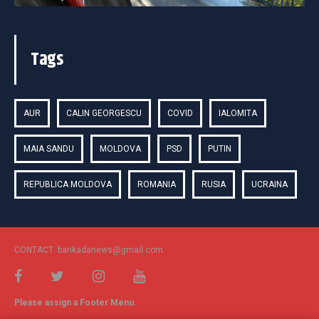
Tags
AUR
CALIN GEORGESCU
COVID
IALOMITA
MAIA SANDU
MOLDOVA
PSD
PUTIN
REPUBLICA MOLDOVA
ROMANIA
RUSIA
UCRAINA
CONTACT: barikadanews@gmail.com
Please assign a Footer Menu.