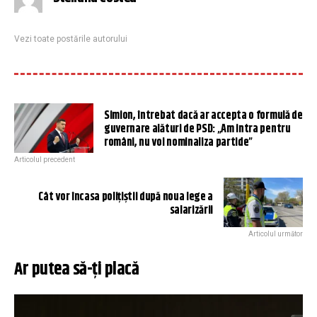
Vezi toate postările autorului
Simion, întrebat dacă ar accepta o formulă de
guvernare alături de PSD: „Am intra pentru
români, nu voi nominaliza partide”
Articolul precedent
Cât vor încasa polițiștii după noua lege a
salarizării
Articolul următor
Ar putea să-ți placă