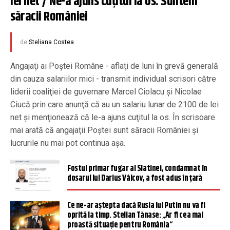
lei net / Ne-a ajuns cuţitul la os. Suntem 
săracii României
de
Steliana Costea
Angajaţi ai Poştei Române - aflaţi de luni în grevă generală
din cauza salariilor mici - transmit individual scrisori către
liderii coaliţiei de guvernare Marcel Ciolacu şi Nicolae
Ciucă prin care anunţă că au un salariu lunar de 2100 de lei
net şi menţionează că le-a ajuns cuţitul la os. În scrisoare
mai arată că angajaţii Poştei sunt săracii României şi
lucrurile nu mai pot continua aşa.
Fostul primar fugar al Slatinei, condamnat în
dosarul lui Darius Vâlcov, a fost adus în țară
Ce ne-ar aștepta dacă Rusia lui Putin nu va fi
oprită la timp. Stelian Tănase: „Ar fi cea mai
proastă situație pentru România“