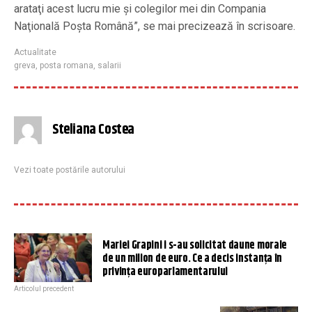
arataţi acest lucru mie şi colegilor mei din Compania
Naţională Poşta Română”, se mai precizează în scrisoare.
Actualitate
greva
,
posta romana
,
salarii
Steliana Costea
Vezi toate postările autorului
Mariei Grapini i s-au solicitat daune morale
de un milion de euro. Ce a decis instanța în
privința europarlamentarului
Articolul precedent