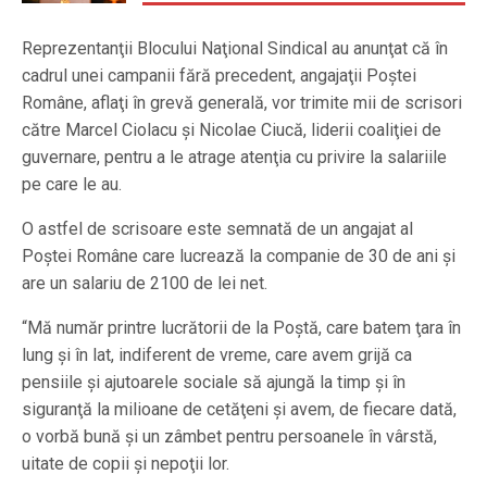
Reprezentanţii Blocului Naţional Sindical au anunţat că în
cadrul unei campanii fără precedent, angajaţii Poştei
Române, aflaţi în grevă generală, vor trimite mii de scrisori
către Marcel Ciolacu şi Nicolae Ciucă, liderii coaliţiei de
guvernare, pentru a le atrage atenţia cu privire la salariile
pe care le au.
O astfel de scrisoare este semnată de un angajat al
Poştei Române care lucrează la companie de 30 de ani şi
are un salariu de 2100 de lei net.
“Mă număr printre lucrătorii de la Poştă, care batem ţara în
lung şi în lat, indiferent de vreme, care avem grijă ca
pensiile şi ajutoarele sociale să ajungă la timp şi în
siguranţă la milioane de cetăţeni şi avem, de fiecare dată,
o vorbă bună şi un zâmbet pentru persoanele în vârstă,
uitate de copii şi nepoţii lor.