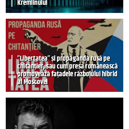
Kremlinului
”Libertatea” și propaganda rusă pe
chitanțier, sau cum presa românească
promovează fațadele războiului hibrid
al Moscovei