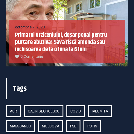
octombrie 7, 2023
Primarul Urziceniului, dosar penal pentru
purtare abuzivă! Sava riscă amenda sau
închisoarea de la o lună la 6 luni
0 Comentariu
Tags
AUR
CALIN GEORGESCU
COVID
IALOMITA
MAIA SANDU
MOLDOVA
PSD
PUTIN