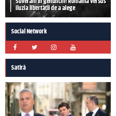
Suverani în genunchi! România versus
iluzia libertății de a alege
Social Network
Satiră