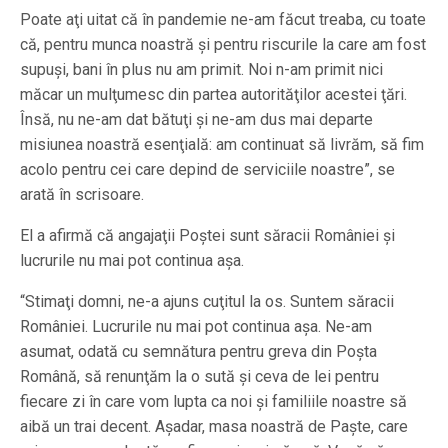
Poate aţi uitat că în pandemie ne-am făcut treaba, cu toate
că, pentru munca noastră şi pentru riscurile la care am fost
supuşi, bani în plus nu am primit. Noi n-am primit nici
măcar un mulţumesc din partea autorităţilor acestei ţări.
Însă, nu ne-am dat bătuţi şi ne-am dus mai departe
misiunea noastră esenţială: am continuat să livrăm, să fim
acolo pentru cei care depind de serviciile noastre”, se
arată în scrisoare.
El a afirmă că angajaţii Poştei sunt săracii României şi
lucrurile nu mai pot continua aşa.
“Stimaţi domni, ne-a ajuns cuţitul la os. Suntem săracii
României. Lucrurile nu mai pot continua aşa. Ne-am
asumat, odată cu semnătura pentru greva din Poşta
Română, să renunţăm la o sută şi ceva de lei pentru
fiecare zi în care vom lupta ca noi şi familiile noastre să
aibă un trai decent. Aşadar, masa noastră de Paşte, care