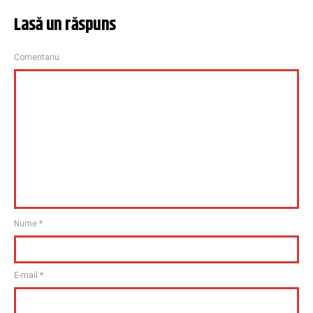
Lasă un răspuns
Comentariu
Nume
*
E-mail
*