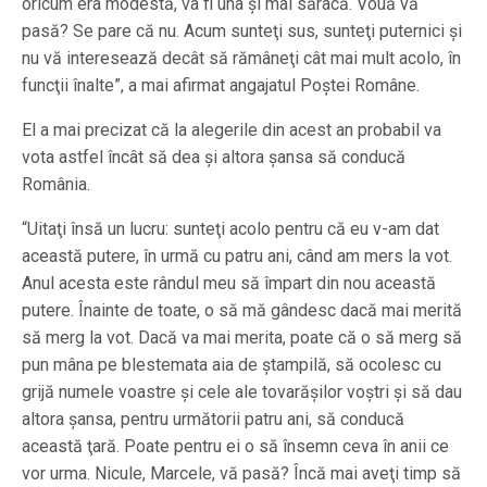
oricum era modestă, va fi una şi mai săracă. Vouă vă
pasă? Se pare că nu. Acum sunteţi sus, sunteţi puternici şi
nu vă interesează decât să rămâneţi cât mai mult acolo, în
funcţii înalte”, a mai afirmat angajatul Poştei Române.
El a mai precizat că la alegerile din acest an probabil va
vota astfel încât să dea şi altora şansa să conducă
România.
“Uitaţi însă un lucru: sunteţi acolo pentru că eu v-am dat
această putere, în urmă cu patru ani, când am mers la vot.
Anul acesta este rândul meu să împart din nou această
putere. Înainte de toate, o să mă gândesc dacă mai merită
să merg la vot. Dacă va mai merita, poate că o să merg să
pun mâna pe blestemata aia de ştampilă, să ocolesc cu
grijă numele voastre şi cele ale tovarăşilor voştri şi să dau
altora şansa, pentru următorii patru ani, să conducă
această ţară. Poate pentru ei o să însemn ceva în anii ce
vor urma. Nicule, Marcele, vă pasă? Încă mai aveţi timp să