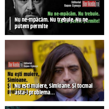
Nu ne-mpăcăm. Nu trebuie. Nu ne
putem permite
Nu ești muiere, Simioane. Și tocmai
asta-i problema…