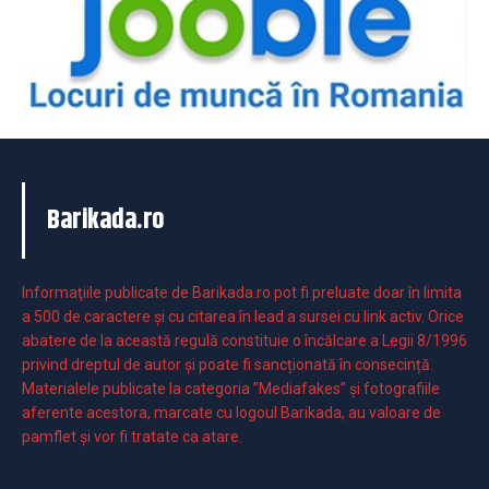
Barikada.ro
Informaţiile publicate de Barikada.ro pot fi preluate doar în limita
a 500 de caractere şi cu citarea în lead a sursei cu link activ. Orice
abatere de la această regulă constituie o încălcare a Legii 8/1996
privind dreptul de autor și poate fi sancționată în consecință.
Materialele publicate la categoria ”Mediafakes” și fotografiile
aferente acestora, marcate cu logoul Barikada, au valoare de
pamflet și vor fi tratate ca atare.