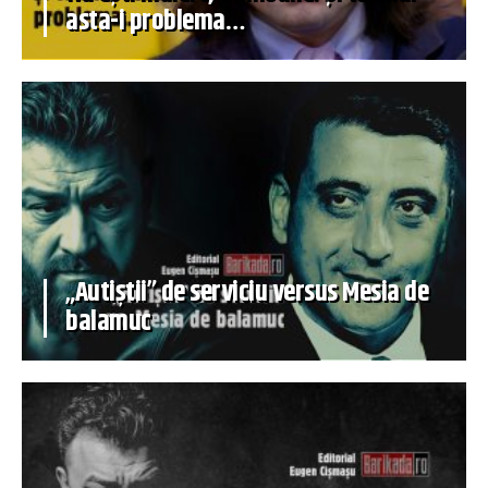
asta-i problema…
„Autiștii” de serviciu versus Mesia de
balamuc