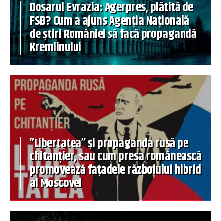
Dosarul Evrazia: Agerpres, plătită de
FSB? Cum a ajuns Agenția Națională
de știri României să facă propagandă
Kremlinului
”Libertatea” și propaganda rusă pe
chitanțier, sau cum presa românească
promovează fațadele războiului hibrid
al Moscovei