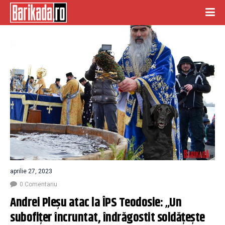
aprilie 27, 2023
0 Comentariu
Andrei Pleșu atac la ÎPS Teodosie: „Un 
subofițer încruntat, îndrăgostit soldățește 