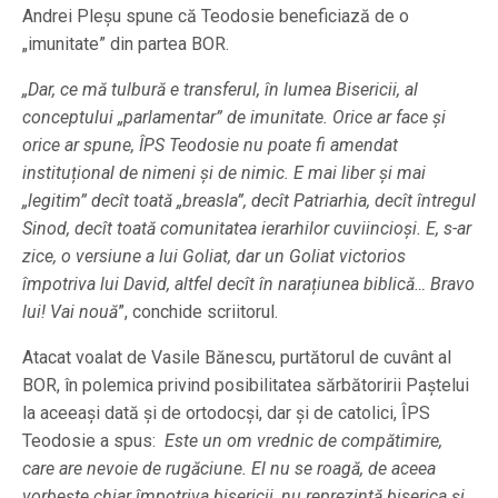
Andrei Pleșu spune că Teodosie beneficiază de o
„imunitate” din partea BOR.
„Dar, ce mă tulbură e transferul, în lumea Bisericii, al
conceptului „parlamentar” de imunitate. Orice ar face și
orice ar spune, ÎPS Teodosie nu poate fi amendat
instituțional de nimeni și de nimic. E mai liber și mai
„legitim” decît toată „breasla”, decît Patriarhia, decît întregul
Sinod, decît toată comunitatea ierarhilor cuviincioși. E, s-ar
zice, o versiune a lui Goliat, dar un Goliat victorios
împotriva lui David, altfel decît în narațiunea biblică… Bravo
lui! Vai nouă
”, conchide scriitorul.
Atacat voalat de Vasile Bănescu, purtătorul de cuvânt al
BOR, în polemica privind posibilitatea sărbătoririi Paștelui
la aceeaşi dată şi de ortodocşi, dar şi de catolici, ÎPS
Teodosie a spus:
Este un om vrednic de compătimire,
care are nevoie de rugăciune. El nu se roagă, de aceea
vorbește chiar împotriva bisericii, nu reprezintă biserica și