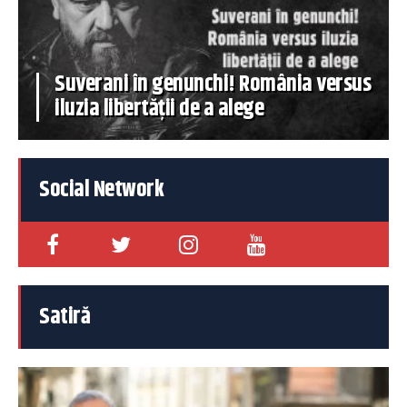
Suverani în genunchi! România versus
iluzia libertății de a alege
Social Network
Satiră