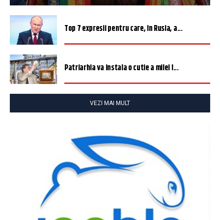
Top 7 expresii pentru care, în Rusia, a...
Patriarhia va instala o cutie a milei î...
VEZI MAI MULT