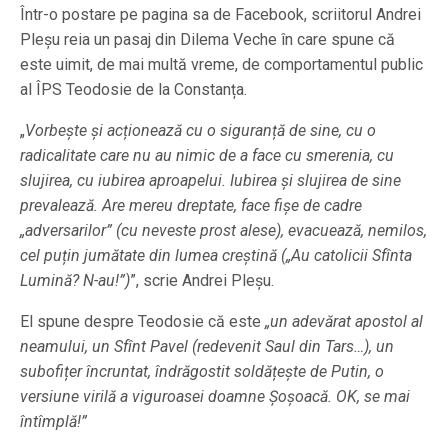
Într-o postare pe pagina sa de Facebook, scriitorul Andrei
Pleșu reia un pasaj din Dilema Veche în care spune că
este uimit, de mai multă vreme, de comportamentul public
al ÎPS Teodosie de la Constanța.
„
Vorbește și acționează cu o siguranță de sine, cu o
radicalitate care nu au nimic de a face cu smerenia, cu
slujirea, cu iubirea aproapelui. Iubirea și slujirea de sine
prevalează. Are mereu dreptate, face fișe de cadre
„adversarilor” (cu neveste prost alese), evacuează, nemilos,
cel puțin jumătate din lumea creștină („Au catolicii Sfînta
Lumină? N-au!”)
”, scrie Andrei Pleșu.
El spune despre Teodosie că este
„un adevărat apostol al
neamului, un Sfînt Pavel (redevenit Saul din Tars…), un
subofițer încruntat, îndrăgostit soldățește de Putin, o
versiune virilă a viguroasei doamne Șoșoacă. OK, se mai
întîmplă!”