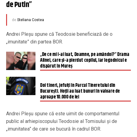
de Putin”
de
Steliana Costea
Andrei Pleșu spune că Teodosie beneficiază de o
„imunitate” din partea BOR.
„De ce mi i-ai luat, Doamne, pe amândoi?” Drama
Alinei, care și-a pierdut copilul, iar logodnicul e
dispărut în Mureș
Doi tineri, jefuiți în Parcul Tineretului din
București. Hoții au luat bunuri în valoare de
aproape 10.000 de lei
Andrei Pleșu spune că este uimit de comportamentul
public al arhiepiscopului Teodosie al Tomisului și de
„imunitatea” de care se bucură în cadrul BOR.