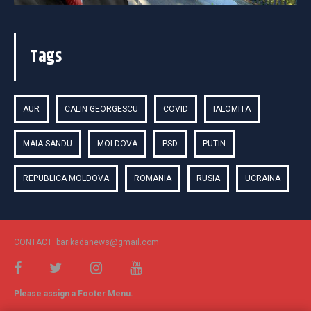
Tags
AUR
CALIN GEORGESCU
COVID
IALOMITA
MAIA SANDU
MOLDOVA
PSD
PUTIN
REPUBLICA MOLDOVA
ROMANIA
RUSIA
UCRAINA
CONTACT: barikadanews@gmail.com
Please assign a Footer Menu.