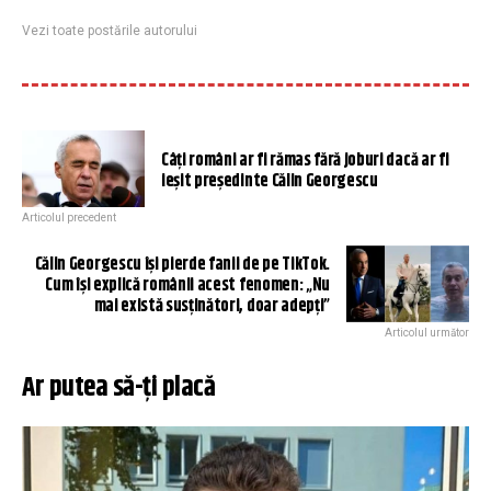
Vezi toate postările autorului
Câți români ar fi rămas fără joburi dacă ar fi
ieșit președinte Călin Georgescu
Articolul precedent
Călin Georgescu își pierde fanii de pe TikTok.
Cum își explică românii acest fenomen: „Nu
mai există susținători, doar adepți”
Articolul următor
Ar putea să-ți placă