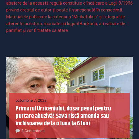
abatere de la această regulă constituie o încălcare a Legii 8/1996
privind dreptul de autor și poate fi sancționată în consecință.
Materialele publicate la categoria ”Mediafakes” și fotografiile
aferente acestora, marcate cu logoul Barikada, au valoare de
pamflet și vor fi tratate ca atare.
octombrie 7, 2023
Primarul Urziceniului, dosar penal pentru
purtare abuzivă! Sava riscă amenda sau
închisoarea de la o lună la 6 luni
0 Comentariu