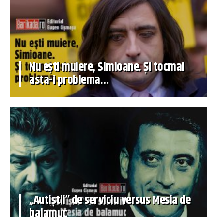
Nu ești muiere, Simioane. Și tocmai
asta-i problema…
„Autiștii” de serviciu versus Mesia de
balamuc