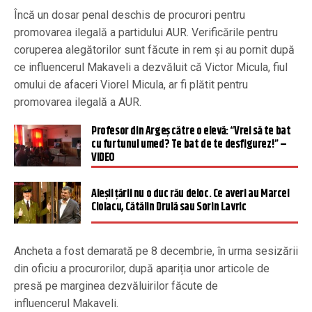
Încă un dosar penal deschis de procurori pentru
promovarea ilegală a partidului AUR. Verificările pentru
coruperea alegătorilor sunt făcute in rem și au pornit după
ce influencerul Makaveli a dezvăluit că Victor Micula, fiul
omului de afaceri Viorel Micula, ar fi plătit pentru
promovarea ilegală a AUR.
Profesor din Argeş către o elevă: “Vrei să te bat
cu furtunul umed? Te bat de te desfigurez!” –
VIDEO
Aleșii țării nu o duc rău deloc. Ce averi au Marcel
Ciolacu, Cătălin Drulă sau Sorin Lavric
Ancheta a fost demarată pe 8 decembrie, în urma sesizării
din oficiu a procurorilor, după apariția unor articole de
presă pe marginea dezvăluirilor făcute de
influencerul Makaveli.