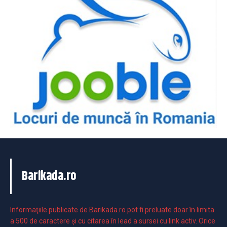
Barikada.ro
Informaţiile publicate de Barikada.ro pot fi preluate doar în limita
a 500 de caractere şi cu citarea în lead a sursei cu link activ. Orice