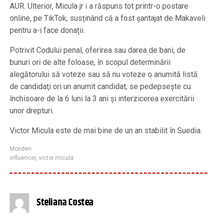
AUR. Ulterior, Micula jr i a răspuns tot printr-o postare
online, pe TikTok, susținând că a fost șantajat de Makaveli
pentru a-i face donații.
Potrivit Codului penal, oferirea sau darea de bani, de
bunuri ori de alte foloase, în scopul determinării
alegătorului să voteze sau să nu voteze o anumită listă
de candidaţi ori un anumit candidat, se pedepseşte cu
închisoare de la 6 luni la 3 ani şi interzicerea exercitării
unor drepturi.
Victor Micula este de mai bine de un an stabilit în Suedia.
Monden
influencer
,
victor micula
Steliana Costea