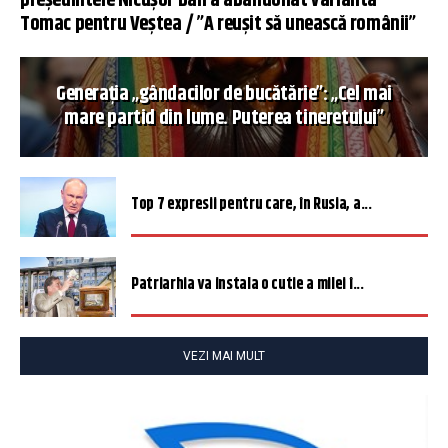
președintele Nicușor Dan a abandonat varianta
Tomac pentru Veștea / ”A reușit să unească românii”
Generația „gândacilor de bucătărie”: „Cel mai
mare partid din lume. Puterea tineretului”
Top 7 expresii pentru care, în Rusia, a...
Patriarhia va instala o cutie a milei î...
VEZI MAI MULT