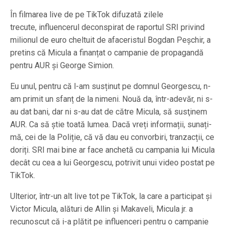
În filmarea live de pe TikTok difuzată zilele
trecute, influencerul deconspirat de raportul SRI privind
milionul de euro cheltuit de afaceristul Bogdan Peșchir, a
pretins că Micula a finanțat o campanie de propagandă
pentru AUR și George Simion.
Eu unul, pentru că l-am susținut pe domnul Georgescu, n-
am primit un sfanț de la nimeni. Nouă da, într-adevăr, ni s-
au dat bani, dar ni s-au dat de către Micula, să susţinem
AUR. Ca să știe toată lumea. Dacă vreți informații, sunați-
mă, cei de la Poliție, că vă dau eu convorbiri, tranzacții, ce
doriți. SRI mai bine ar face anchetă cu campania lui Micula
decât cu cea a lui Georgescu, potrivit unui video postat pe
TikTok.
Ulterior, într-un alt live tot pe TikTok, la care a participat și
Victor Micula, alături de Allin și Makaveli, Micula jr. a
recunoscut că i-a plătit pe influenceri pentru o campanie