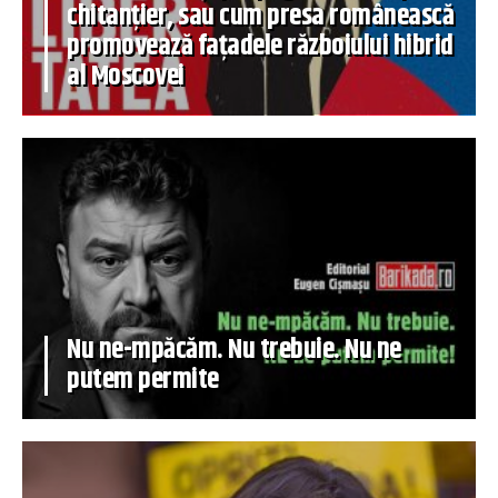
chitanțier, sau cum presa românească
promovează fațadele războiului hibrid
al Moscovei
Nu ne-mpăcăm. Nu trebuie. Nu ne
putem permite