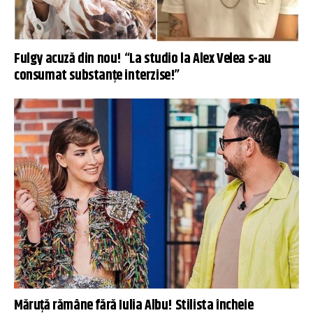
Fulgy acuză din nou! “La studio la Alex Velea s-au
consumat substanțe interzise!”
Măruţă rămâne fără Iulia Albu! Stilista încheie