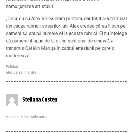
nemulțumirea artistului.
„Deci, eu cu Alex Velea eram prieteni, dar totul s-a terminat
din cauza rubricii sosurilor iuți. Alex credea că eu îi pun pe
oameni să spună numele ei la aceste rubrici. El nu înțelege
că oamenii îl spun de la ei, nu sunt puși de cineva”, a
transmis Cătălin Măruță în cadrul emisiunii pe care o
moderează.
Politică
alex velea
,
maruta
Steliana Costea
Vezi toate postările autorului