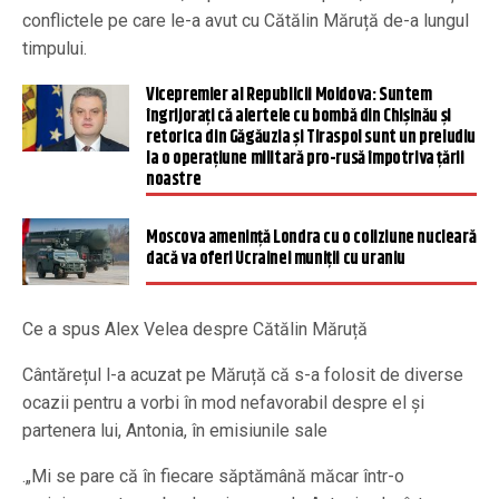
conflictele pe care le-a avut cu Cătălin Măruță de-a lungul
timpului.
Vicepremier al Republicii Moldova: Suntem
îngrijorați că alertele cu bombă din Chișinău și
retorica din Găgăuzia și Tiraspol sunt un preludiu
la o operațiune militară pro-rusă împotriva țării
noastre
Moscova ameninţă Londra cu o coliziune nucleară
dacă va oferi Ucrainei muniţii cu uraniu
Ce a spus Alex Velea despre Cătălin Măruță
Cântărețul l-a acuzat pe Măruță că s-a folosit de diverse
ocazii pentru a vorbi în mod nefavorabil despre el și
partenera lui, Antonia, în emisiunile sale
.„Mi se pare că în fiecare săptămână măcar într-o