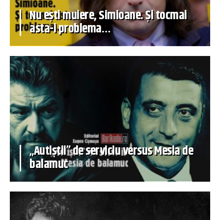
Nu ești muiere, Simioane. Și tocmai
asta-i problema…
„Autiștii” de serviciu versus Mesia de
balamuc