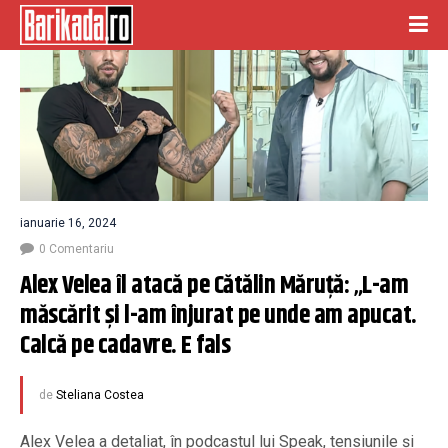
ianuarie 16, 2024
0 Comentariu
Alex Velea îl atacă pe Cătălin Măruță: „L-am 
măscărit și l-am înjurat pe unde am apucat. 
Calcă pe cadavre. E fals
de
Steliana Costea
Alex Velea a detaliat, în podcastul lui Speak, tensiunile și