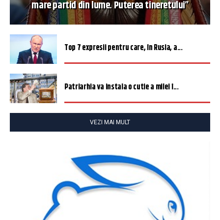
mare partid din lume. Puterea tineretului”
Top 7 expresii pentru care, în Rusia, a...
Patriarhia va instala o cutie a milei î...
VEZI MAI MULT