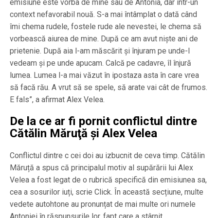
emisiune este vorba de mine sau de Antonia, dar într-un
context nefavorabil nouă. S-a mai întâmplat o dată când
îmi chema rudele, fostele rude ale nevestei, le chema să
vorbească aiurea de mine. După ce am avut niște ani de
prietenie. După aia l-am măscărit și înjuram pe unde-l
vedeam și pe unde apucam. Calcă pe cadavre, îl înjură
lumea. Lumea l-a mai văzut în ipostaza asta în care vrea
să facă rău. A vrut să se spele, să arate vai cât de frumos.
E fals”, a afirmat Alex Velea.
De la ce ar fi pornit conflictul dintre
Cătălin Măruţă şi Alex Velea
Conflictul dintre c cei doi au izbucnit de ceva timp. Cătălin
Măruță a spus că principalul motiv al supărării lui Alex
Velea a fost legat de o rubrică specifică din emisiunea sa,
cea a sosurilor iuți, scrie Click. În această secțiune, multe
vedete autohtone au pronunțat de mai multe ori numele
Antoniei în răspunsurile lor, fapt care a stârnit