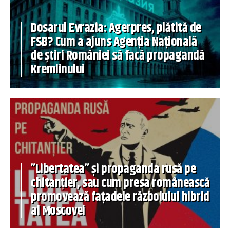
Dosarul Evrazia: Agerpres, plătită de
FSB? Cum a ajuns Agenția Națională
de știri României să facă propagandă
Kremlinului
”Libertatea” și propaganda rusă pe
chitanțier, sau cum presa românească
promovează fațadele războiului hibrid
al Moscovei