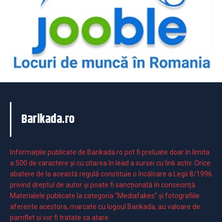
Barikada.ro
Informaţiile publicate de Barikada.ro pot fi preluate doar în limita
a 500 de caractere şi cu citarea în lead a sursei cu link activ. Orice
abatere de la această regulă constituie o încălcare a Legii 8/1996
privind dreptul de autor și poate fi sancționată în consecință.
Materialele publicate la categoria ”Mediafakes” și fotografiile
aferente acestora, marcate cu logoul Barikada, au valoare de
pamflet și vor fi tratate ca atare.