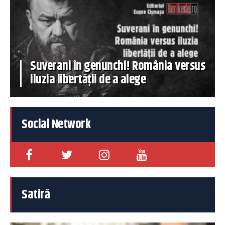
Suverani în genunchi! România versus
iluzia libertății de a alege
Social Network
Satiră