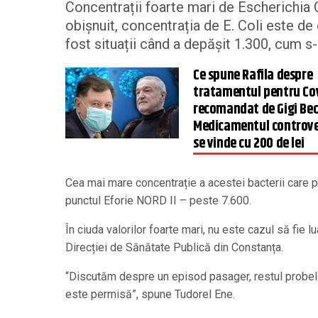
Concentrații foarte mari de Escherichia C
obișnuit, concentrația de E. Coli este de o
fost situații când a depășit 1.300, cum s
Ce spune Rafila despre
tratamentul pentru Co
recomandat de Gigi Bec
Medicamentul controv
se vinde cu 200 de lei
Cea mai mare concentrație a acestei bacterii care poa
punctul Eforie NORD II – peste 7.600.
În ciuda valorilor foarte mari, nu este cazul să fie 
Direcției de Sănătate Publică din Constanța.
“Discutăm despre un episod pasager, restul probelor
este permisă”, spune Tudorel Ene.