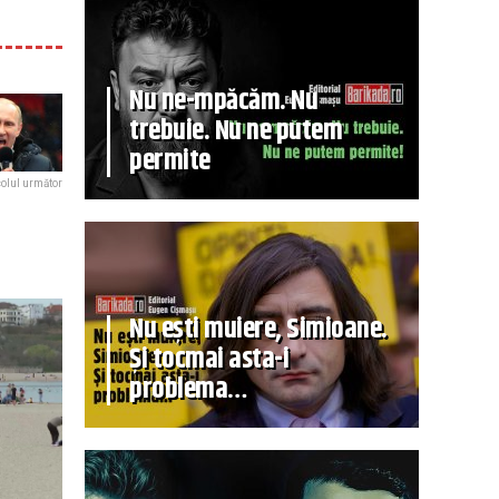
Nu ne-mpăcăm. Nu
trebuie. Nu ne putem
permite
colul următor
Nu ești muiere, Simioane.
Și tocmai asta-i
problema…