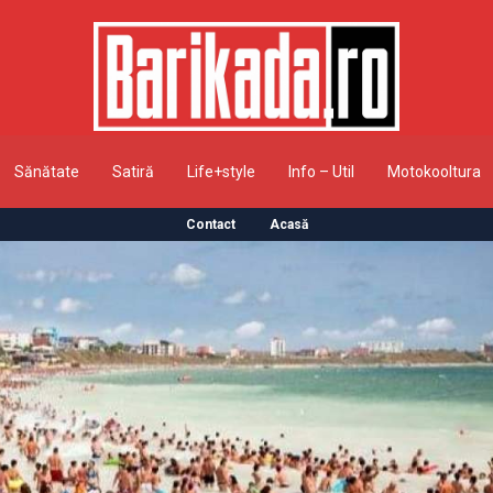
Sănătate
Satiră
Life+style
Info – Util
Motokooltura
Contact
Acasă