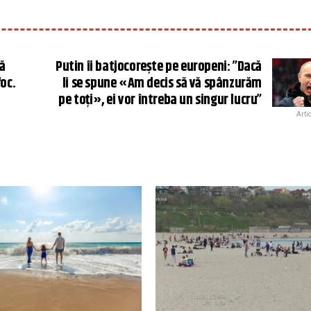
ă
Putin îi batjocorește pe europeni: ”Dacă
foc.
li se spune «Am decis să vă spânzurăm
pe toți», ei vor întreba un singur lucru”
Arti