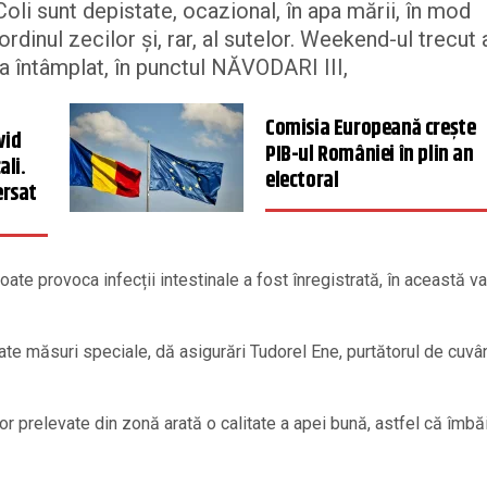
oli sunt depistate, ocazional, în apa mării, în mod
rdinul zecilor și, rar, al sutelor. Weekend-ul trecut 
-a întâmplat, în punctul NĂVODARI III,
Comisia Europeană crește
vid
PIB-ul României în plin an
ali.
electoral
ersat
te provoca infecții intestinale a fost înregistrată, în această var
luate măsuri speciale, dă asigurări Tudorel Ene, purtătorul de cuvâ
 prelevate din zonă arată o calitate a apei bună, astfel că îmbă