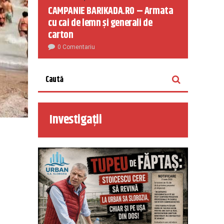
CAMPANIE BARIKADA.RO – Armata
cu cai de lemn și generali de
carton
0 Comentariu
Investigații