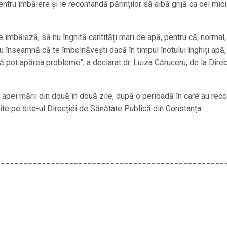
ntru îmbăiere și le recomandă părinților să aibă grijă ca cei mic
 îmbăiază, să nu înghită cantități mari de apă, pentru că, normal,
u înseamnă că te îmbolnăvești dacă în timpul înotului înghiți apă,
că pot apărea probleme”, a declarat dr. Luiza Căruceru, de la Direc
apei mării din două în două zile, după o perioadă în care au reco
site pe site-ul Direcției de Sănătate Publică din Constanța.