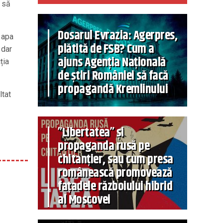
i să
Dosarul Evrazia: Agerpres,
 apa
plătită de FSB? Cum a
 dar
ajuns Agenția Națională
ția
de știri României să facă
propagandă Kremlinului
ltat
”Libertatea” și
propaganda rusă pe
chitanțier, sau cum presa
românească promovează
fațadele războiului hibrid
al Moscovei