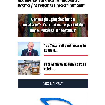
abandonat varianta Tomac pentru
Veștea / ”A reușit să unească românii”
Generația „gândacilor de
bucătărie”: „Cel mai mare partid din
lume. Puterea tineretului”
Top 7 expresii pentru care, în
Rusia, a...
Patriarhia va instala o cutie a
milei î...
VEZI MAI MULT