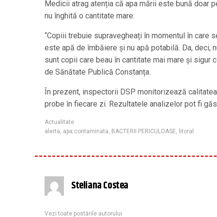
Medicii atrag atenția că apa mării este bună doar pe
nu înghită o cantitate mare.
“Copiii trebuie supravegheați în momentul în care se
este apă de îmbăiere și nu apă potabilă. Da, deci, n
sunt copii care beau în cantitate mai mare și sigur 
de Sănătate Publică Constanța.
În prezent, inspectorii DSP monitorizează calitatea 
probe în fiecare zi. Rezultatele analizelor pot fi gă
Actualitate
alerta
,
apa contaminata
,
BACTERII PERICULOASE
,
litoral
Steliana Costea
Vezi toate postările autorului