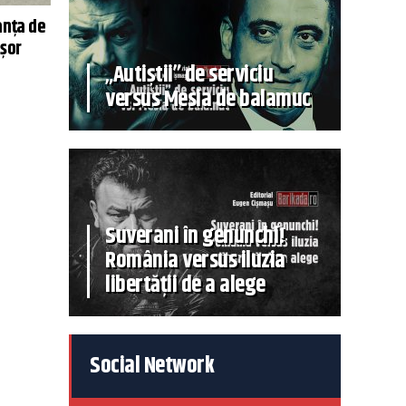
anța de
uşor
„Autiștii” de serviciu
versus Mesia de balamuc
Suverani în genunchi!
România versus iluzia
libertății de a alege
Social Network