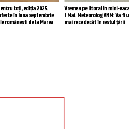
pentru toți, ediția 2025.
Vremea pe litoral în mini-vac
 oferte în luna septembrie
1 Mai. Meteorolog ANM: Va fi 
ile românești de la Marea
mai rece decât în restul ţării