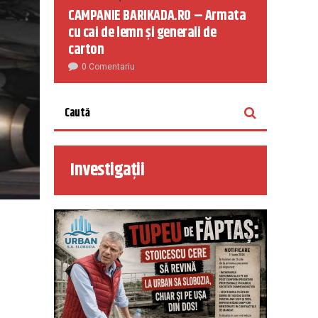
CAMPANIE BARIKADA.RO – Armata
cu cai de lemn și generali de
carton
0 Comentariu
Investigații