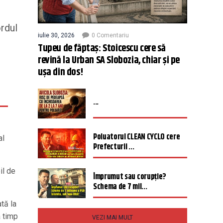
ordul
iulie 30, 2026
0 Comentariu
Tupeu de făptaș: Stoicescu cere să
revină la Urban SA Slobozia, chiar și pe
ușa din dos!
...
Poluatorul CLEAN CYCLO cere
al
Prefecturii ...
il de
Împrumut sau corupție?
Schema de 7 mil...
tă la
a timp
VEZI MAI MULT