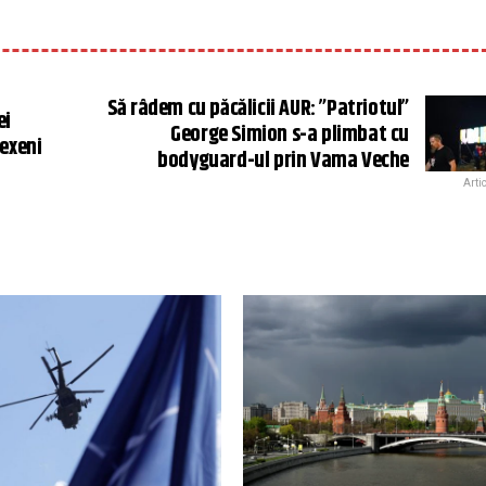
Să râdem cu păcălicii AUR: ”Patriotul”
ei
George Simion s-a plimbat cu
lexeni
bodyguard-ul prin Vama Veche
Arti