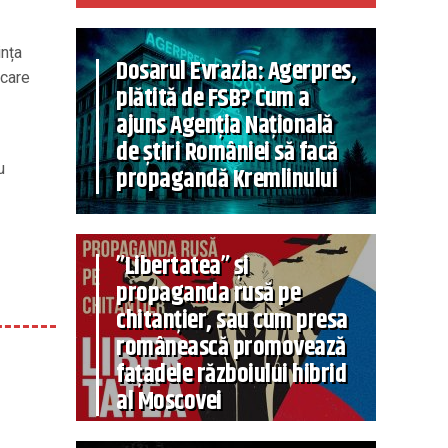
ința
Dosarul Evrazia: Agerpres,
rcare
plătită de FSB? Cum a
ajuns Agenția Națională
de știri României să facă
u
propagandă Kremlinului
”Libertatea” și
propaganda rusă pe
chitanțier, sau cum presa
românească promovează
fațadele războiului hibrid
al Moscovei