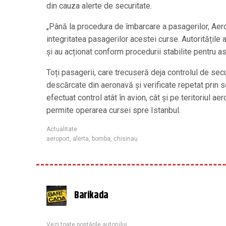
din cauza alerte de securitate.
„Până la procedura de îmbarcare a pasagerilor, Aero
integritatea pasagerilor acestei curse. Autoritățile
și au acționat conform procedurii stabilite pentru 
Toți pasagerii, care trecuseră deja controlul de secur
descărcate din aeronavă și verificate repetat prin sc
efectuat control atât în avion, cât și pe teritoriul ae
permite operarea cursei spre Istanbul.
Actualitate
aeroport
,
alerta
,
bomba
,
chisinau
Barikada
Vezi toate postările autorului