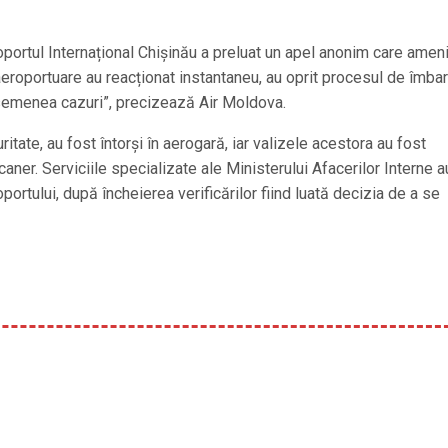
portul Internațional Chișinău a preluat un apel anonim care amen
 aeroportuare au reacționat instantaneu, au oprit procesul de îmba
asemenea cazuri”, precizează Air Moldova.
itate, au fost întorși în aerogară, iar valizele acestora au fost
aner. Serviciile specializate ale Ministerului Afacerilor Interne a
roportului, după încheierea verificărilor fiind luată decizia de a se