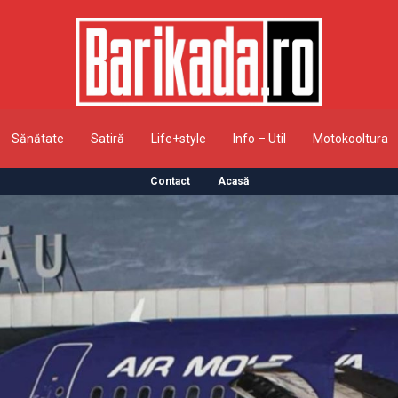
Sănătate
Satiră
Life+style
Info – Util
Motokooltura
Contact
Acasă