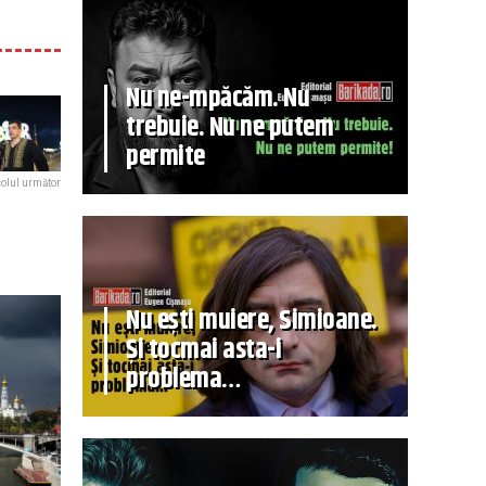
Nu ne-mpăcăm. Nu
trebuie. Nu ne putem
permite
colul următor
Nu ești muiere, Simioane.
Și tocmai asta-i
problema…