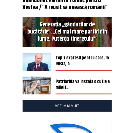
abandonat varianta Tomac pentru
Veștea / ”A reușit să unească românii”
Generația „gândacilor de
bucătărie”: „Cel mai mare partid din
lume. Puterea tineretului”
Top 7 expresii pentru care, în
Rusia, a...
Patriarhia va instala o cutie a
milei î...
VEZI MAI MULT