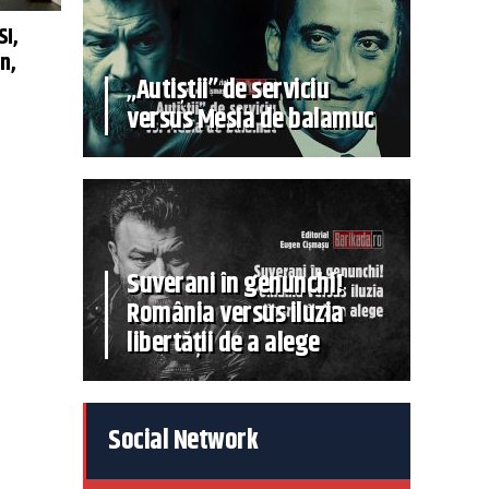
SI,
n,
„Autiștii” de serviciu
versus Mesia de balamuc
Suverani în genunchi!
România versus iluzia
libertății de a alege
Social Network