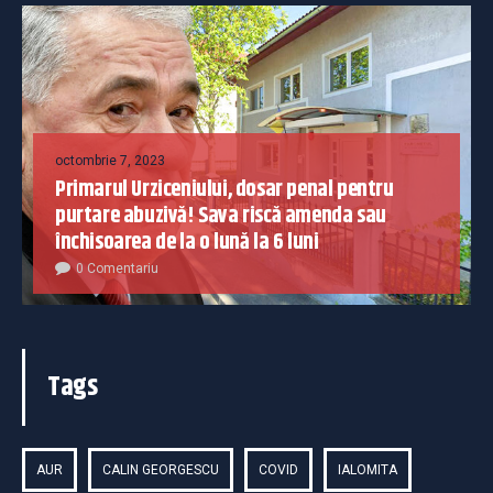
octombrie 7, 2023
Primarul Urziceniului, dosar penal pentru
purtare abuzivă! Sava riscă amenda sau
închisoarea de la o lună la 6 luni
0 Comentariu
Tags
AUR
CALIN GEORGESCU
COVID
IALOMITA