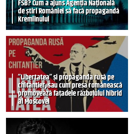
FSB? Cum a ajuns Agenția Națională
de știri României să facă propagandă
Kremlinului
”Libertatea” și propaganda rusă pe
chitanțier, sau cum presa românească
promovează fațadele războiului hibrid
al Moscovei