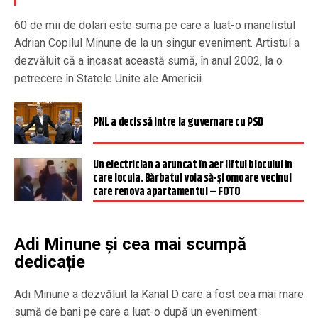
60 de mii de dolari este suma pe care a luat-o manelistul
Adrian Copilul Minune de la un singur eveniment. Artistul a
dezvăluit că a încasat această sumă, în anul 2002, la o
petrecere în Statele Unite ale Americii.
PNL a decis să intre la guvernare cu PSD
Un electrician a aruncat în aer liftul blocului în
care locuia. Bărbatul voia să-și omoare vecinul
care renova apartamentul – FOTO
Adi Minune și cea mai scumpă
dedicație
Adi Minune a dezvăluit la Kanal D care a fost cea mai mare
sumă de bani pe care a luat-o după un eveniment.