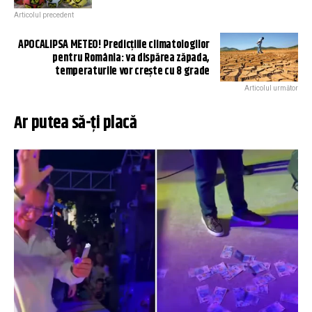
Articolul precedent
APOCALIPSA METEO! Predicțiile climatologilor
pentru România: va dispărea zăpada,
temperaturile vor crește cu 8 grade
Articolul următor
Ar putea să-ți placă