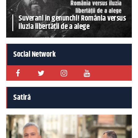
Suverani în genunchi! România versus
iluzia libertății de a alege
Social Network
Satiră