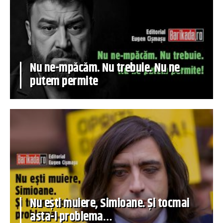
Nu ne-mpăcăm. Nu trebuie. Nu ne
putem permite
Nu ești muiere, Simioane. Și tocmai
asta-i problema…