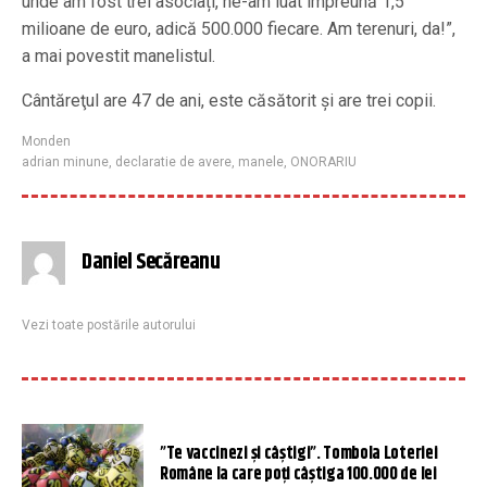
unde am fost trei asociați, ne-am luat împreună 1,5
milioane de euro, adică 500.000 fiecare. Am terenuri, da!”,
a mai povestit manelistul.
Cântăreţul are 47 de ani, este căsătorit şi are trei copii.
Monden
adrian minune
,
declaratie de avere
,
manele
,
ONORARIU
Daniel Secăreanu
Vezi toate postările autorului
”Te vaccinezi și câștigi”. Tombola Loteriei
Române la care poți câștiga 100.000 de lei