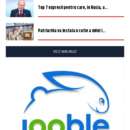
Top 7 expresii pentru care, în Rusia, a...
Patriarhia va instala o cutie a milei î...
VEZI MAI MULT