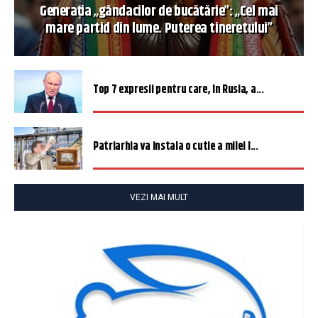
Generația „gândacilor de bucătărie”: „Cel mai
mare partid din lume. Puterea tineretului”
Top 7 expresii pentru care, în Rusia, a...
Patriarhia va instala o cutie a milei î...
VEZI MAI MULT