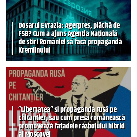
Dosarul Evrazia: Agerpres, plătită de
FSB? Cum a ajuns Agenția Națională
de știri României să facă propagandă
Kremlinului
”Libertatea” și propaganda rusă pe
chitanțier, sau cum presa românească
promovează fațadele războiului hibrid
al Moscovei