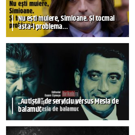
Nu ești muiere, Simioane. Și tocmai
asta-i problema…
„Autiștii” de serviciu versus Mesia de
balamuc