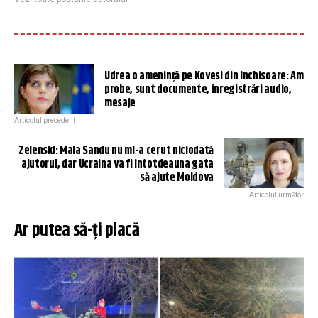
Udrea o amenință pe Kovesi din închisoare: Am
probe, sunt documente, înregistrări audio,
mesaje
Articolul precedent
Zelenski: Maia Sandu nu mi-a cerut niciodată
ajutorul, dar Ucraina va fi întotdeauna gata
să ajute Moldova
Articolul următor
Ar putea să-ți placă