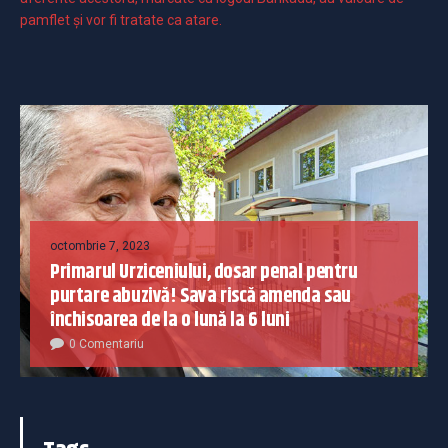
pamflet și vor fi tratate ca atare.
octombrie 7, 2023
Primarul Urziceniului, dosar penal pentru
purtare abuzivă! Sava riscă amenda sau
închisoarea de la o lună la 6 luni
0 Comentariu