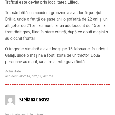
Traficul este deviat prin localitatea Lilieci.
Tot sâmbătă, un accident groaznic a avut loc în județul
Brăila, unde o fetiță de șase ani, o șoferiță de 22 ani și un
alt șofer de 21 ani au murit, iar un adolescent de 15 ani a
fost rănit grav, fiind în stare critică, după ce două mașini s-
au ciocnit frontal.
O tragedie similară a avut loc și pe 15 februarie, în județul
Galați, unde o mașină a fost izbită de un tractor. Două
persoane au murit, iar a treia este grav rănită.
Actualitate
accident ialomita
,
dn2
,
tir
,
victime
Steliana Costea
Vezi toate postările autorului