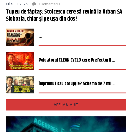
iulie 30, 2026
0 Comentariu
Tupeu de făptaș: Stoicescu cere să revină la Urban SA
Slobozia, chiar și pe ușa din dos!
...
Poluatorul CLEAN CYCLO cere Prefecturii ...
Împrumut sau corupție? Schema de 7 mil...
VEZI MAI MULT