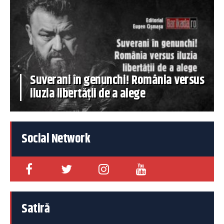
Suverani în genunchi! România versus
iluzia libertății de a alege
Social Network
Satiră