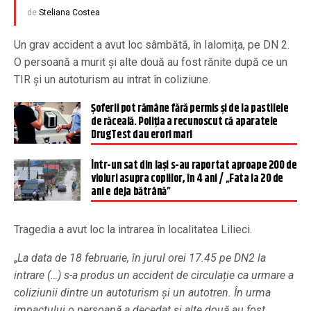
de
Steliana Costea
Un grav accident a avut loc sâmbătă, în Ialomița, pe DN 2.
O persoană a murit şi alte două au fost rănite după ce un
TIR și un autoturism au intrat în coliziune.
Șoferii pot rămâne fără permis și de la pastilele
de răceală. Poliția a recunoscut că aparatele
DrugTest dau erori mari
Într-un sat din Iași s-au raportat aproape 200 de
violuri asupra copiilor, în 4 ani / „Fata la 20 de
ani e deja bătrână”
Tragedia a avut loc la intrarea în localitatea Lilieci.
„
La data de 18 februarie, în jurul orei 17.45 pe DN2 la
intrare (…) s-a produs un accident de circulație ca urmare a
coliziunii dintre un autoturism și un autotren. În urma
impactului o persoană a decedat și alte două au fost