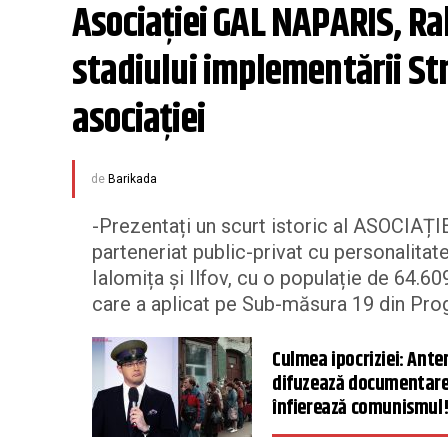
Asociației GAL NAPARIS, Ral
stadiului implementării Str
asociației
de
Barikada
-Prezentați un scurt istoric al ASOCI
parteneriat public-privat cu personalitate
Ialomița și Ilfov, cu o populație de 64.60
care a aplicat pe Sub-măsura 19 din Prog
Culmea ipocriziei: Ante
difuzează documentare
înfierează comunismul