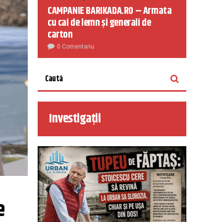
CAMPANIE BARIKADA.RO – Armata
cu cai de lemn și generali de
carton
0 Comentariu
Investigații
 