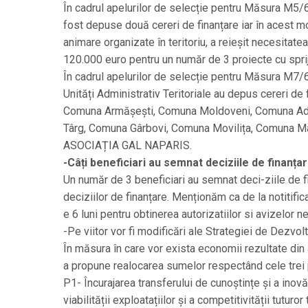
În cadrul apelurilor de selecție pentru Măsura M5/6A
fost depuse două cereri de finanțare iar în acest m
animare organizate în teritoriu, a reieșit necesita
120.000 euro pentru un număr de 3 proiecte cu sprij
În cadrul apelurilor de selecție pentru Măsura M7/6B
Unități Administrativ Teritoriale au depus cereri d
Comuna Armășești, Comuna Moldoveni, Comuna Adân
Târg, Comuna Gârbovi, Comuna Movilița, Comuna Man
ASOCIAȚIA GAL NAPARIS.
-Câți beneficiari au semnat deciziile de finanțar
Un număr de 3 beneficiari au semnat deci-ziile de fin
deciziilor de finanțare. Menționăm ca de la notitific
e 6 luni pentru obtinerea autorizatiilor si avizelor 
-Pe viitor vor fi modificări ale Strategiei de Dezvo
În măsura în care vor exista economii rezultate din a
a propune realocarea sumelor respectând cele trei p
P1- Încurajarea transferului de cunoștințe și a inovăr
viabilității exploatațiilor și a competitivității tuturo