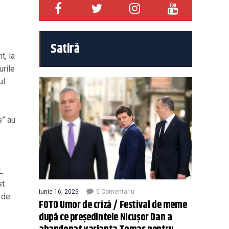
o
Satiră
t, la
urile
ul
s” au
L
st
iunie 16, 2026
0 Comentariu
 de
FOTO Umor de criză / Festival de meme
după ce președintele Nicușor Dan a