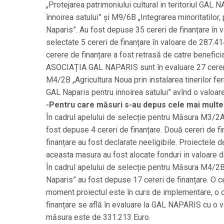
„Protejarea patrimoniului cultural in teritoriul GAL
înnoirea satului” și M9/6B „Integrarea minoritatilor, 
Naparis”. Au fost depuse 35 cereri de finanțare în v
selectate 5 cereri de finanțare în valoare de 287.414
cerere de finanțare a fost retrasă de catre benefici
ASOCIAȚIA GAL NAPARIS sunt în evaluare 27 cereri d
M4/2B „Agricultura Noua prin instalarea tinerilor ferm
GAL Naparis pentru innoirea satului” avînd o valoar
-Pentru care măsuri s-au depus cele mai multe 
În cadrul apelului de selecție pentru Măsura M3/2A 
fost depuse 4 cereri de finanțare. Două cereri de fin
finanțare au fost declarate neeligibile. Proiectele
aceasta masura au fost alocate fonduri in valoare 
În cadrul apelului de selecție pentru Măsura M4/2B „A
Naparis” au fost depuse 17 cereri de finanțare. O cer
moment proiectul este în curs de implementare, o ce
finanțare se află în evaluare la GAL NAPARIS cu o 
măsura este de 331.213 Euro.