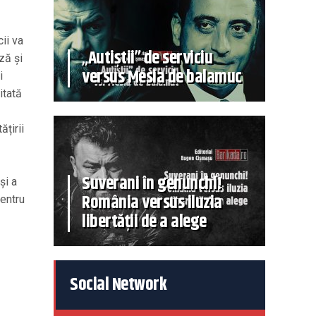
ii va
„Autiștii” de serviciu
ză și
versus Mesia de balamuc
i
itată
ățirii
Suverani în genunchi!
și a
România versus iluzia
pentru
libertății de a alege
Social Network