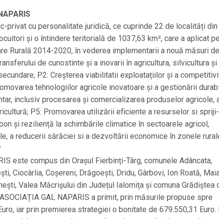
L NAPARIS
ivat cu personalitate juridică, ce cuprinde 22 de localități din
ocuitori și o întindere teritorială de 1037,63 km², care a aplicat p
re Rurală 2014-2020, în vederea implementarii a nouă măsuri d
ansferului de cunostinte și a inovarii în agricultura, silvicultura și 
 secundare; P2: Creșterea viabilitatii exploatațiilor și a competitivi
 promovarea tehnologiilor agricole inovatoare și a gestionării durab
ntar, inclusiv procesarea și comercializarea produselor agricole, 
ricultură; P5: Promovarea utilizării eficiente a resurselor si spriji
on și reziliență la schimbările climatice în sectoarele agricol,
le, a reducerii sărăciei si a dezvoltării economice în zonele rurale
?
IS este compus din Orașul Fierbinți-Târg, comunele Adâncata,
ti, Ciocârlia, Coșereni, Drăgoești, Dridu, Gârbovi, Ion Roată, Maia
nești, Valea Măcrișului din Județul Ialomița și comuna Grădiștea 
ție, ASOCIAȚIA GAL NAPARIS a primit, prin măsurile propuse spre
 Euro, iar prin premierea strategiei o bonitate de 679.550,31 Euro.