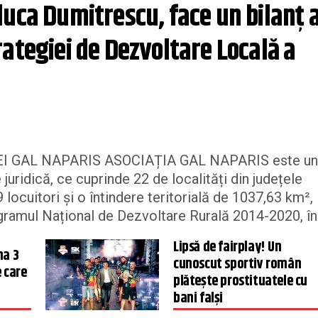
uca Dumitrescu, face un bilanț al
ategiei de Dezvoltare Locală a 
AȚIEI GAL NAPARIS ASOCIAȚIA GAL NAPARIS este un
 juridică, ce cuprinde 22 de localități din județele
9 locuitori și o întindere teritorială de 1037,63 km²,
ramul Național de Dezvoltare Rurală 2014-2020, în.
Lipsă de fairplay! Un
na 3
cunoscut sportiv român
 care
plăteşte prostituatele cu
!
bani falşi