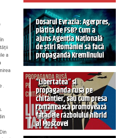
Dosarul Evrazia: Agerpres,
e
plătită de FSB? Cum a
e
ajuns Agenția Națională
în
de știri României să facă
tății
propagandă Kremlinului
ile a
a
-nirea
”Libertatea” și
 .
propaganda rusă pe
chitanțier, sau cum presa
românească promovează
,
fațadele războiului hibrid
din
al Moscovei
 Din