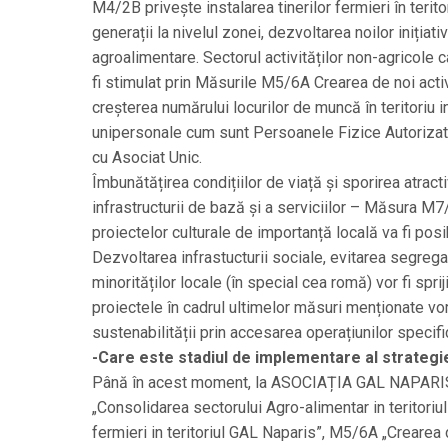
M4/2B privește instalarea tinerilor fermieri în teri
generații la nivelul zonei, dezvoltarea noilor iniția
agroalimentare. Sectorul activităților non-agricole 
fi stimulat prin Măsurile M5/6A Crearea de noi acti
creșterea numărului locurilor de muncă în teritoriu i
unipersonale cum sunt Persoanele Fizice Autorizate
cu Asociat Unic.
Îmbunătățirea condițiilor de viață și sporirea atractiv
infrastructurii de bază și a serviciilor – Măsura M7
proiectelor culturale de importanță locală va fi po
Dezvoltarea infrastucturii sociale, evitarea segregar
minorităților locale (în special cea romă) vor fi spr
proiectele în cadrul ultimelor măsuri menționate vor
sustenabilității prin accesarea operațiunilor specif
-Care este stadiul de implementare al strategi
Până în acest moment, la ASOCIAȚIA GAL NAPARIS 
„Consolidarea sectorului Agro-alimentar in teritoriu
fermieri in teritoriul GAL Naparis”, M5/6A „Crearea 