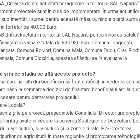
 „Crearea de noi activitati ne-agricole in teritoriul GAL Naparis”
oment proiectele sunt în curs de implementare. În urma acțiunilor
tea suplimentării sumei pentru această măsură, fiind alocată suma
in forfetar de 40.000 Euro.
 „Infrastructura în teritoriul GAL Naparis pentru înnoirea satului”
e finanțare în valoare totală de 830.936 Euro:Comuna Drăgoești,
cata, Comuna Roșiori, Comuna Maia, Comuna Dridu, Oraș Fierbi
asia, Comuna Ciocârlia, acestea aflându-se în evaluare la
e și în ce stadiu se află aceste proiecte?
anțare, iar alți doi beneficiari au fost notificați în vederea semnă
are până la semnarea deciziei de finantare beneficiarul are la dis
necesare pentru demararea proiectului.
ltare Locală?
chizițiile pe proiect, președintele Consiliului Director are dreptu
riorități avute în vedere la scrierea Strategiei de Dezvoltare Loc
ii în agricultură, silvicultură și în zonele rurale, P2- Creșterea
r tipurilor de agricultură în toate regiunile și promovarea tehnologii