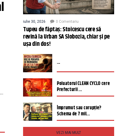
 
iulie 30, 2026
0 Comentariu
Tupeu de făptaș: Stoicescu cere să
revină la Urban SA Slobozia, chiar și pe
ușa din dos!
...
Poluatorul CLEAN CYCLO cere
Prefecturii ...
..
Împrumut sau corupție?
Schema de 7 mil...
VEZI MAI MULT