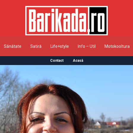
Sănătate
Satiră
Life+style
Info – Util
Motokooltura
Contact
Acasă