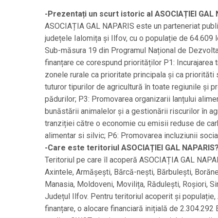
-Prezentați un scurt istoric al ASOCIAȚIEI GA
ASOCIAȚIA GAL NAPARIS este un parteneriat public-pr
județele Ialomița și Ilfov, cu o populație de 64.609 l
Sub-măsura 19 din Programul Național de Dezvolta
finanțare ce corespund priorităților P1: Incurajarea tr
zonele rurale ca prioritate principala și ca priorităti
tuturor tipurilor de agricultură în toate regiunile și
pădurilor; P3: Promovarea organizarii lanțului alime
bunăstării animalelor și a gestionării riscurilor în ag
tranziției către o economie cu emisii reduse de carb
alimentar si silvic; P6: Promovarea incluziunii socia
-Care este teritoriul ASOCIAȚIEI GAL NAPARIS
Teritoriul pe care îl acoperă ASOCIAȚIA GAL NAPAR
Axintele, Armășești, Bărcă-nești, Bărbulești, Borăneș
Manasia, Moldoveni, Movilița, Rădulești, Roșiori, Si
Județul Ilfov. Pentru teritoriul acoperit și popula
finanțare, o alocare financiară inițială de 2.304.292