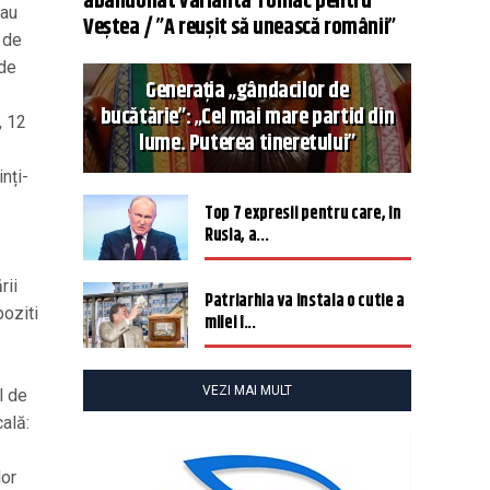
abandonat varianta Tomac pentru
 au
Veștea / ”A reușit să unească românii”
 de
 de
Generația „gândacilor de
bucătărie”: „Cel mai mare partid din
, 12
lume. Puterea tineretului”
nți-
Top 7 expresii pentru care, în
Rusia, a...
rii
Patriarhia va instala o cutie a
poziti
milei î...
VEZI MAI MULT
l de
ală:
lor