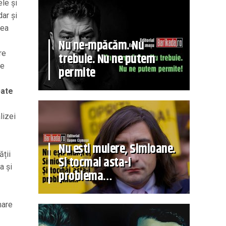
ele și
dar și
rea
Nu ne-mpăcăm. Nu
re
trebuie. Nu ne putem
te
permite
bate
lizei
Nu ești muiere, Simioane.
ății
Și tocmai asta-i
a și
problema…
mare