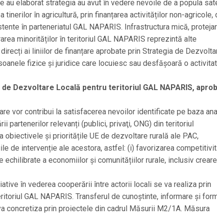
ce au elaborat strategia au avut în vedere nevoile de a popula sat
nerilor în agricultură, prin finanțarea activităților non-agricole, 
tente în parteneriatul GAL NAPARIS. Infrastructura mică, proteja
grarea minorităților în teritoriul GAL NAPARIS reprezintă alte
direcți ai liniilor de finanțare aprobate prin Strategia de Dezvolta
anele fizice și juridice care locuiesc sau desfășoară o activita
i de Dezvoltare Locală pentru teritoriul GAL NAPARIS, apro
e vor contribui la satisfacerea nevoilor identificate pe baza ana
 partenerilor relevanți (publici, privaţi, ONG) din teritoriul
biectivele şi prioritățile UE de dezvoltare rurală ale PAC,
de intervenție ale acestora, astfel: (i) favorizarea competitivit
ale echilibrate a economiilor și comunitățiilor rurale, inclusiv creare
iative în vederea cooperării între actorii locali se va realiza prin
itoriul GAL NAPARIS. Transferul de cunoștinte, informare și for
e va concretiza prin proiectele din cadrul Măsurii M2/1A. Măsura