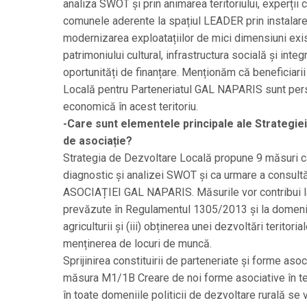
analiza SWOT și prin animarea teritoriului, experții 
comunele aderente la spațiul LEADER prin instalarea ti
modernizarea exploatațiilor de mici dimensiuni exis
patrimoniului cultural, infrastructura socială și inte
oportunități de finanțare. Menționăm că beneficiarii 
Locală pentru Parteneriatul GAL NAPARIS sunt perso
economică în acest teritoriu.
-Care sunt elementele principale ale Strategie
de asociație?
Strategia de Dezvoltare Locală propune 9 măsuri car
diagnostic și analizei SWOT şi ca urmare a consultării
ASOCIAȚIEI GAL NAPARIS. Măsurile vor contribui la o
prevăzute în Regulamentul 1305/2013 și la domeniile 
agriculturii și (iii) obținerea unei dezvoltări teritori
menținerea de locuri de muncă.
Sprijinirea constituirii de parteneriate şi forme asoc
măsura M1/1B Creare de noi forme asociative în ter
în toate domeniile politicii de dezvoltare rurală s