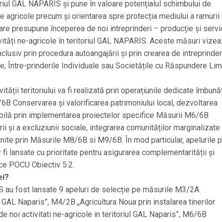
toriul GAL NAPARIS și pune în valoare potențialul schimbului de
tive agricole precum și orientarea spre protecția mediului a ramurii
care presupune începerea de noi intreprinderi – producție și servic
vități ne-agricole în teritoriul GAL NAPARIS. Aceste măsuri vizea
nclusiv prin procedura autoangajării și prin crearea de intreprinder
, Între-prinderile Individuale sau Societățile cu Răspundere Lim
ității teritoriului va fi realizată prin operațiunile dedicate îmbunăt
/6B Conservarea și valorificarea patrimoniului local, dezvoltarea
sibilă prin implementarea proiectelor specifice Măsurii M6/6B
ii și a excluziunii sociale, integrarea comunităților marginalizate 
ijinite prin Măsurile M8/6B si M9/6B. În mod particular, apelurile 
 fi lansate cu prioritate pentru asigurarea complementarității și
ice POCU Obiectiv 5.2.
ei?
au fost lansate 9 apeluri de selecție pe măsurile M3/2A
l GAL Naparis”, M4/2B „Agricultura Noua prin instalarea tinerilor
de noi activitati ne-agricole in teritoriul GAL Naparis”, M6/6B