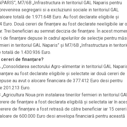
 NAPARIS”, M7/6B „Infrastructura in teritoriul GAL Naparis pentru
prevenirea segregarii si a excluziunii sociale in teritoriul GAL
aloare totală de 1.971.648 Euro. Au fost declarate eligibile și
 Euro. Două cereri de finanțare au fost declarate neeligibile iar 
ar. Trei beneficiari au semnat decizia de finanțare. În acest momen
e finanțare depuse în cadrul apelurilor de selecție pentru măs
ieri in teritoriul GAL Naparis” și M7/6B „Infrastructura in teritori
e totală de 1.430.936 Euro.
cereri de finanțare?
„Consolidarea sectorului Agro-alimentar in teritoriul GAL Napari
anțare au fost declarate eligibile și selectate iar două cereri de
 depuse au avut o alocare financiara de 377.412 Euro desi pentru
de 201.213 Euro.
gricultura Noua prin instalarea tinerilor fermieri in teritoriul GA
ere de finanțare a fost declarata eligibilă și selectata iar în ace
rere de finanțare a fost retrasă de către beneficiar iar 15 cereri
valoare de 600.000 Euro desi anvelopa financiară pentru această