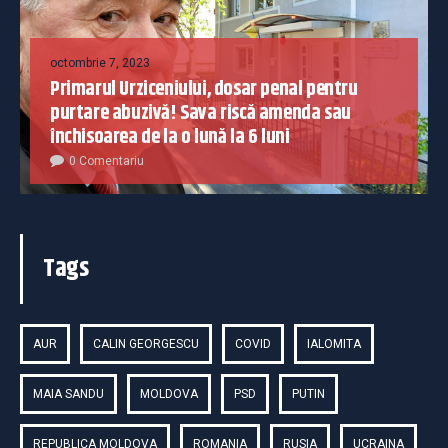
octombrie 7, 2023
Primarul Urziceniului, dosar penal pentru
purtare abuzivă! Sava riscă amenda sau
închisoarea de la o lună la 6 luni
0 Comentariu
Tags
AUR
CALIN GEORGESCU
COVID
IALOMITA
MAIA SANDU
MOLDOVA
PSD
PUTIN
REPUBLICA MOLDOVA
ROMANIA
RUSIA
UCRAINA