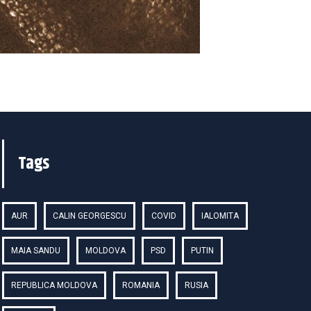
Tags
AUR
CALIN GEORGESCU
COVID
IALOMITA
MAIA SANDU
MOLDOVA
PSD
PUTIN
REPUBLICA MOLDOVA
ROMANIA
RUSIA