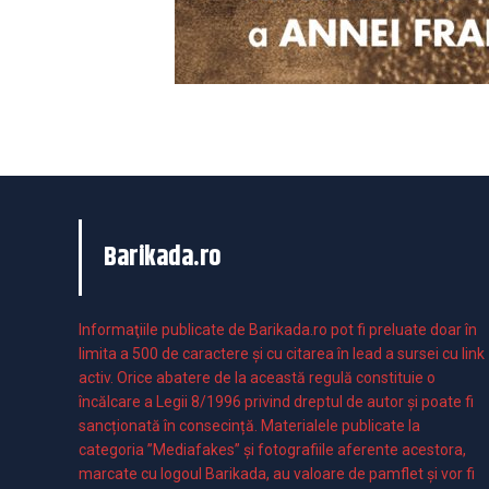
Barikada.ro
Informaţiile publicate de Barikada.ro pot fi preluate doar în
limita a 500 de caractere şi cu citarea în lead a sursei cu link
activ. Orice abatere de la această regulă constituie o
încălcare a Legii 8/1996 privind dreptul de autor și poate fi
sancționată în consecință. Materialele publicate la
categoria ”Mediafakes” și fotografiile aferente acestora,
marcate cu logoul Barikada, au valoare de pamflet și vor fi