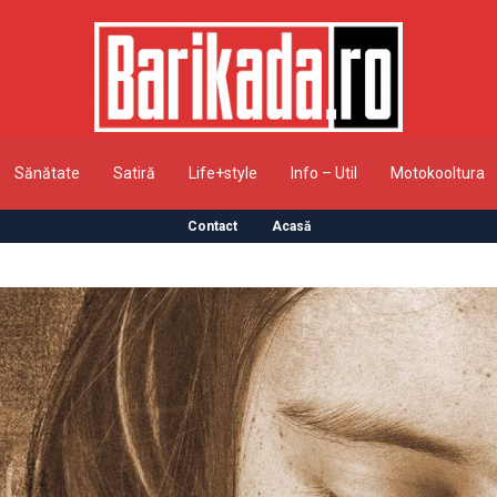
Sănătate
Satiră
Life+style
Info – Util
Motokooltura
Contact
Acasă