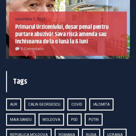
octombrie 7, 2023
Primarul Urziceniului, dosar penal pentru
purtare abuzivă! Sava riscă amenda sau
închisoarea de la o lună la 6 luni
0 Comentariu
Tags
AUR
CALIN GEORGESCU
COVID
IALOMITA
MAIA SANDU
MOLDOVA
PSD
PUTIN
REPUBLICA MOLDOVA
ROMANIA
RUSIA
UCRAINA