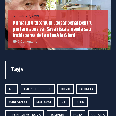
octombrie 7, 2023
Primarul Urziceniului, dosar penal pentru
purtare abuzivă! Sava riscă amenda sau
închisoarea de la o lună la 6 luni
0 Comentariu
Tags
AUR
CALIN GEORGESCU
COVID
IALOMITA
MAIA SANDU
MOLDOVA
PSD
PUTIN
REPUBLICA MOLDOVA
ROMANIA
RUSIA
UCRAINA