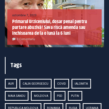
octombrie 7, 2023
Primarul Urziceniului, dosar penal pentru
purtare abuzivă! Sava riscă amenda sau
închisoarea de la o lună la 6 luni
0 Comentariu
Tags
AUR
CALIN GEORGESCU
COVID
IALOMITA
MAIA SANDU
MOLDOVA
PSD
PUTIN
REPUBLICA MOLDOVA
ROMANIA
RUSIA
UCRAINA