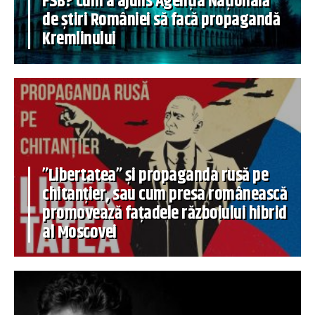
FSB? Cum a ajuns Agenția Națională
de știri României să facă propagandă
Kremlinului
”Libertatea” și propaganda rusă pe
chitanțier, sau cum presa românească
promovează fațadele războiului hibrid
al Moscovei