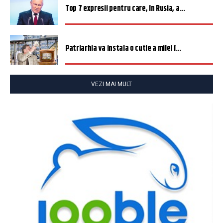
Top 7 expresii pentru care, în Rusia, a...
Patriarhia va instala o cutie a milei î...
VEZI MAI MULT