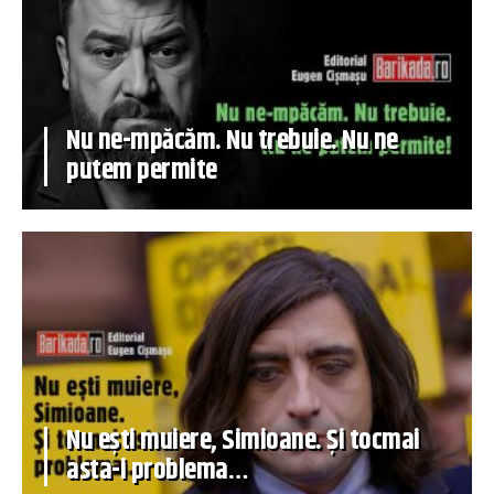
Nu ne-mpăcăm. Nu trebuie. Nu ne
putem permite
Nu ești muiere, Simioane. Și tocmai
asta-i problema…