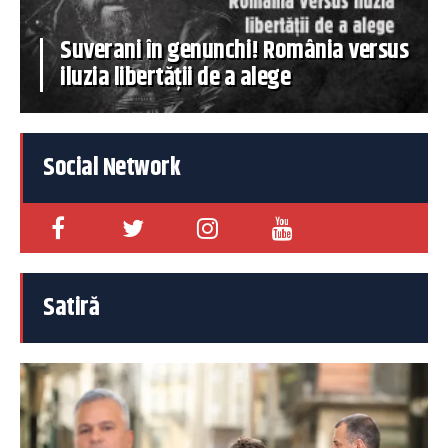
Suverani în genunchi! România versus
iluzia libertății de a alege
Social Network
Satiră