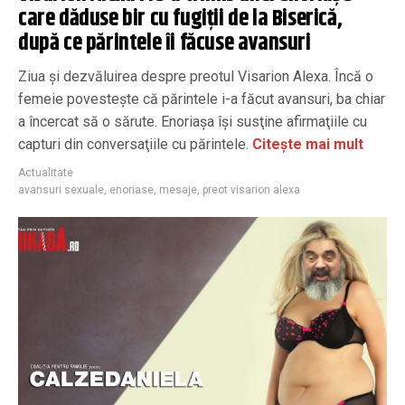
care dăduse bir cu fugiţii de la Biserică,
după ce părintele îi făcuse avansuri
Ziua şi dezvăluirea despre preotul Visarion Alexa. Încă o
femeie povestește că părintele i-a făcut avansuri, ba chiar
a încercat să o sărute. Enoriaşa îşi susţine afirmaţiile cu
capturi din conversaţiile cu părintele.
Citește mai mult
Actualitate
avansuri sexuale
,
enoriase
,
mesaje
,
preot visarion alexa