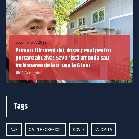
octombrie 7, 2023
Primarul Urziceniului, dosar penal pentru
purtare abuzivă! Sava riscă amenda sau
închisoarea de la o lună la 6 luni
0 Comentariu
Tags
AUR
CALIN GEORGESCU
COVID
IALOMITA