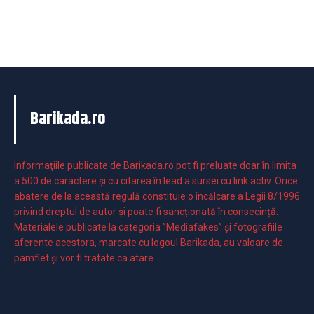
Barikada.ro
Informaţiile publicate de Barikada.ro pot fi preluate doar în limita
a 500 de caractere şi cu citarea în lead a sursei cu link activ. Orice
abatere de la această regulă constituie o încălcare a Legii 8/1996
privind dreptul de autor și poate fi sancționată în consecință.
Materialele publicate la categoria ”Mediafakes” și fotografiile
aferente acestora, marcate cu logoul Barikada, au valoare de
pamflet și vor fi tratate ca atare.