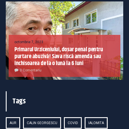
octombrie 7, 2023
Primarul Urziceniului, dosar penal pentru
purtare abuzivă! Sava riscă amenda sau
închisoarea de la o lună la 6 luni
0 Comentariu
Tags
AUR
CALIN GEORGESCU
COVID
IALOMITA