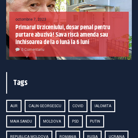
octombrie 7, 2023
Primarul Urziceniului, dosar penal pentru
purtare abuzivă! Sava riscă amenda sau
închisoarea de la o lună la 6 luni
0 Comentariu
Tags
AUR
CALIN GEORGESCU
COVID
IALOMITA
MAIA SANDU
MOLDOVA
PSD
PUTIN
REPUBLICA MOLDOVA
ROMANIA
RUSIA
UCRAINA