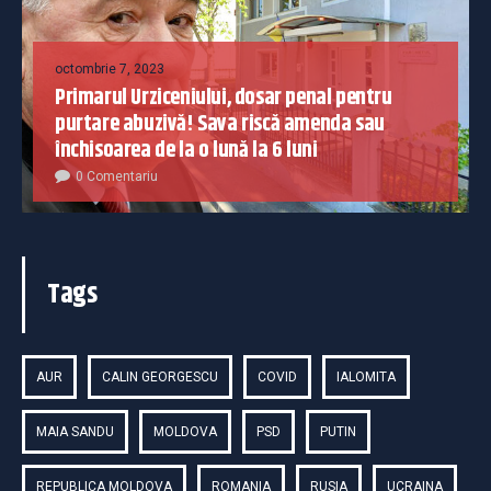
octombrie 7, 2023
Primarul Urziceniului, dosar penal pentru
purtare abuzivă! Sava riscă amenda sau
închisoarea de la o lună la 6 luni
0 Comentariu
Tags
AUR
CALIN GEORGESCU
COVID
IALOMITA
MAIA SANDU
MOLDOVA
PSD
PUTIN
REPUBLICA MOLDOVA
ROMANIA
RUSIA
UCRAINA