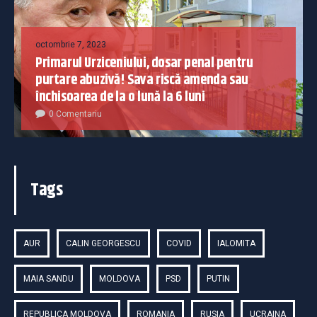
octombrie 7, 2023
Primarul Urziceniului, dosar penal pentru
purtare abuzivă! Sava riscă amenda sau
închisoarea de la o lună la 6 luni
0 Comentariu
Tags
AUR
CALIN GEORGESCU
COVID
IALOMITA
MAIA SANDU
MOLDOVA
PSD
PUTIN
REPUBLICA MOLDOVA
ROMANIA
RUSIA
UCRAINA