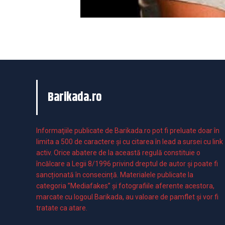
Barikada.ro
Informaţiile publicate de Barikada.ro pot fi preluate doar în
limita a 500 de caractere şi cu citarea în lead a sursei cu link
activ. Orice abatere de la această regulă constituie o
încălcare a Legii 8/1996 privind dreptul de autor și poate fi
sancționată în consecință. Materialele publicate la
categoria ”Mediafakes” și fotografiile aferente acestora,
marcate cu logoul Barikada, au valoare de pamflet și vor fi
tratate ca atare.