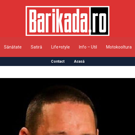
Sănătate
Satiră
Life+style
Info – Util
Motokooltura
Contact
Acasă