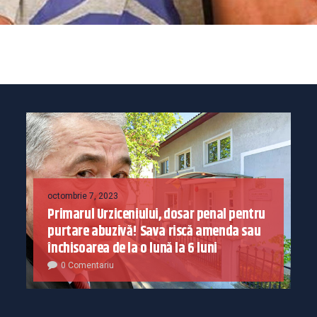
octombrie 7, 2023
Primarul Urziceniului, dosar penal pentru
purtare abuzivă! Sava riscă amenda sau
închisoarea de la o lună la 6 luni
0 Comentariu