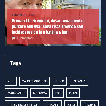
octombrie 7, 2023
Primarul Urziceniului, dosar penal pentru
purtare abuzivă! Sava riscă amenda sau
închisoarea de la o lună la 6 luni
0 Comentariu
Tags
AUR
CALIN GEORGESCU
COVID
IALOMITA
MAIA SANDU
MOLDOVA
PSD
PUTIN
REPUBLICA MOLDOVA
ROMANIA
RUSIA
UCRAINA