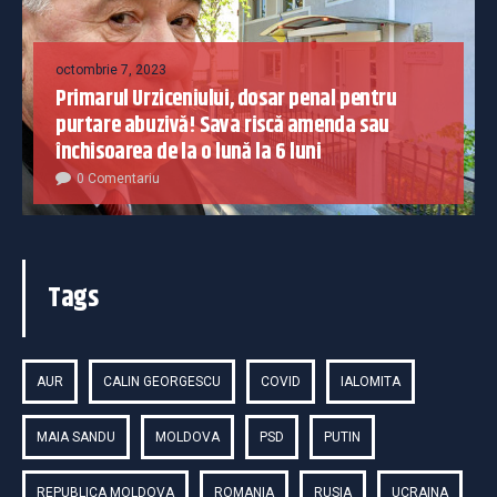
octombrie 7, 2023
Primarul Urziceniului, dosar penal pentru
purtare abuzivă! Sava riscă amenda sau
închisoarea de la o lună la 6 luni
0 Comentariu
Tags
AUR
CALIN GEORGESCU
COVID
IALOMITA
MAIA SANDU
MOLDOVA
PSD
PUTIN
REPUBLICA MOLDOVA
ROMANIA
RUSIA
UCRAINA