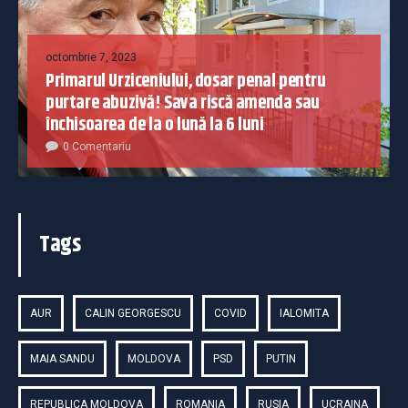
octombrie 7, 2023
Primarul Urziceniului, dosar penal pentru
purtare abuzivă! Sava riscă amenda sau
închisoarea de la o lună la 6 luni
0 Comentariu
Tags
AUR
CALIN GEORGESCU
COVID
IALOMITA
MAIA SANDU
MOLDOVA
PSD
PUTIN
REPUBLICA MOLDOVA
ROMANIA
RUSIA
UCRAINA