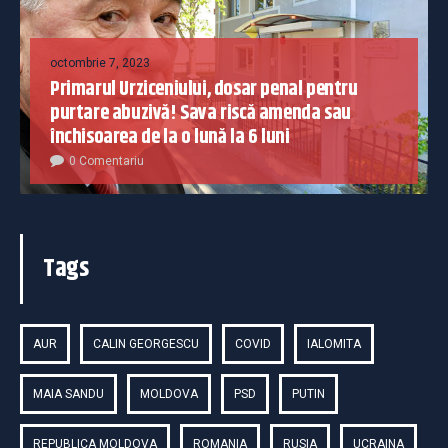
octombrie 7, 2023
Primarul Urziceniului, dosar penal pentru
purtare abuzivă! Sava riscă amenda sau
închisoarea de la o lună la 6 luni
0 Comentariu
Tags
AUR
CALIN GEORGESCU
COVID
IALOMITA
MAIA SANDU
MOLDOVA
PSD
PUTIN
REPUBLICA MOLDOVA
ROMANIA
RUSIA
UCRAINA