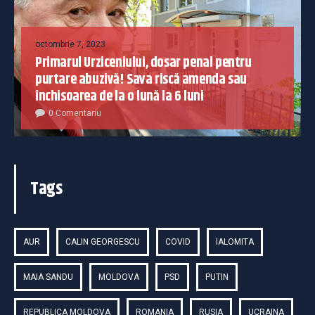
octombrie 7, 2023
Primarul Urziceniului, dosar penal pentru
purtare abuzivă! Sava riscă amenda sau
închisoarea de la o lună la 6 luni
0 Comentariu
Tags
AUR
CALIN GEORGESCU
COVID
IALOMITA
MAIA SANDU
MOLDOVA
PSD
PUTIN
REPUBLICA MOLDOVA
ROMANIA
RUSIA
UCRAINA